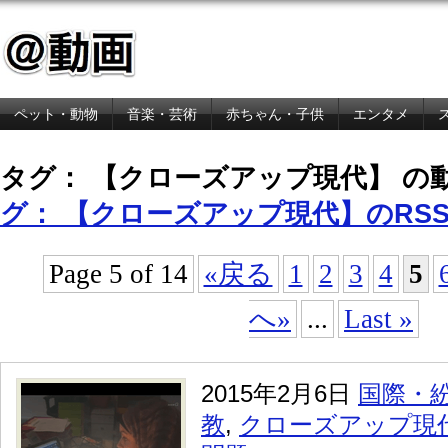
ペット・動物
音楽・芸術
赤ちゃん・子供
エンタメ
金融・経済
タグ： 【クローズアップ現代】 の
グ： 【クローズアップ現代】のRS
Page 5 of 14
«戻る
1
2
3
4
5
へ»
...
Last »
2015年2月6日
国際・
教
,
クローズアップ現