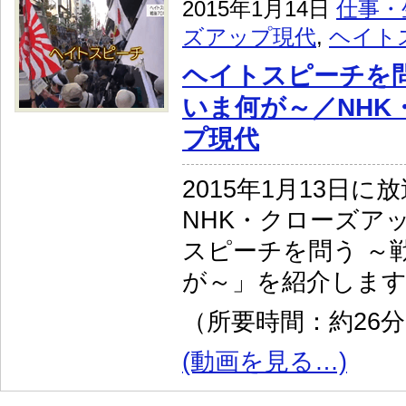
2015年1月14日
仕事・
ズアップ現代
,
ヘイト
ヘイトスピーチを問
いま何が～／NHK
プ現代
2015年1月13日に
NHK・クローズア
スピーチを問う ～戦
が～」を紹介しま
（所要時間：約26
(動画を見る…)