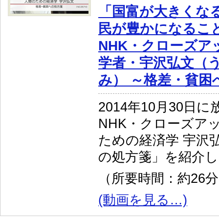
「国富が大きくなる
民が豊かになること
NHK・クローズア
学者・宇沢弘文（
み） ～格差・貧困
2014年10月30日
NHK・クローズア
ための経済学 宇沢
の処方箋」を紹介し
（所要時間：約26
(動画を見る…)