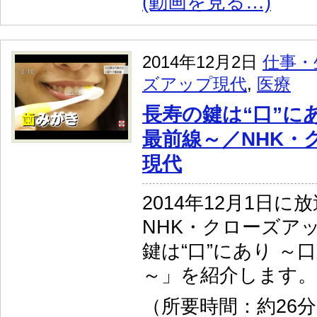
(動画を見る…)
2014年12月2日
仕事・
ズアップ現代
,
医療
長寿の鍵は“口”に
最前線～／NHK・
現代
2014年12月1日に
NHK・クローズア
鍵は“口”にあり ～
～」を紹介します。
（所要時間：約26