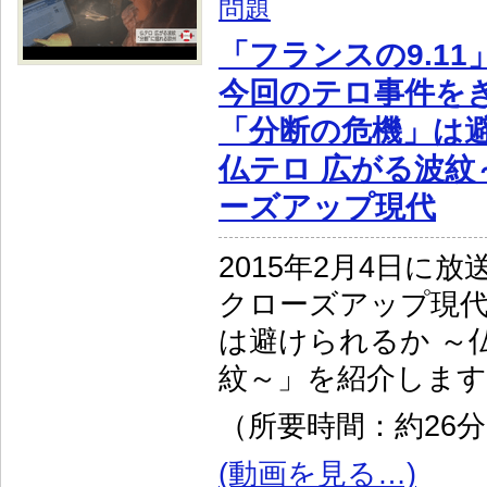
問題
「フランスの9.1
今回のテロ事件を
「分断の危機」は避
仏テロ 広がる波紋
ーズアップ現代
2015年2月4日に放
クローズアップ現代
は避けられるか ～
紋～」を紹介します
（所要時間：約26
(動画を見る…)