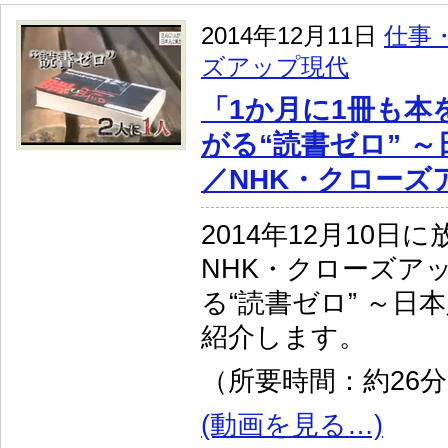
2014年12月11日
仕事
ズアップ現代
「1か月に1冊も本
がる“読書ゼロ” 
／NHK・クローズ
2014年12月10日
NHK・クローズア
る“読書ゼロ” ～日
紹介します。
（所要時間：約26
(動画を見る…)