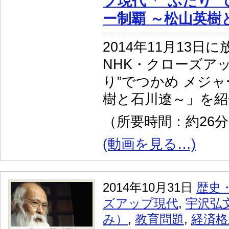
プ現代「“ふたり”
ー制覇 ～松山英樹
2014年11月13日
NHK・クローズア
り”でつかめ メジャ
樹と石川遼～」を紹
（所要時間：約26
(動画を見る…)
2014年10月31日
歴史
ズアップ現代
,
宇沢弘
み）
,
教育問題
,
経済格