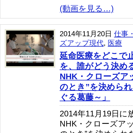
(動画を見る…)
2014年11月20日
仕事
ズアップ現代
,
医療
延命医療をどこで
を、誰がどう決め
NHK・クローズア
のとき”を決められ
ぐる葛藤～」
2014年11月19日
NHK・クローズアッ