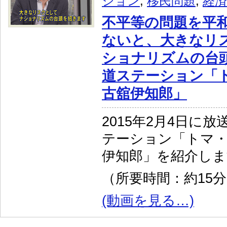
ション
,
移民問題
,
経済
不平等の問題を平
ないと、大きなリ
ショナリズムの台
道ステーション「
古舘伊知郎」
2015年2月4日に
テーション「トマ・
伊知郎」を紹介しま
（所要時間：約15
(動画を見る…)