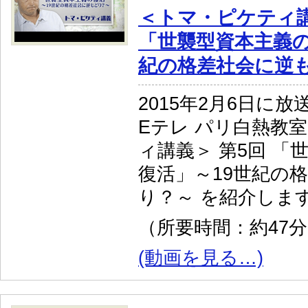
＜トマ・ピケティ講
「世襲型資本主義の
紀の格差社会に逆
2015年2月6日に放
Eテレ パリ白熱教
ィ講義＞ 第5回 「
復活」～19世紀の
り？～ を紹介しま
（所要時間：約47
(動画を見る…)