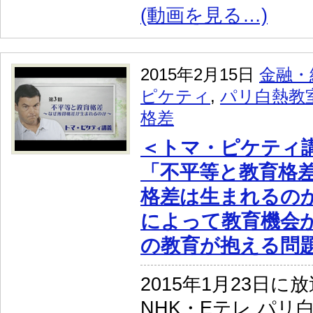
(動画を見る…)
2015年2月15日
金融・
ピケティ
,
パリ白熱教
格差
＜トマ・ピケティ講
「不平等と教育格差
格差は生まれるの
によって教育機会
の教育が抱える問
2015年1月23日に
NHK・Eテレ パリ