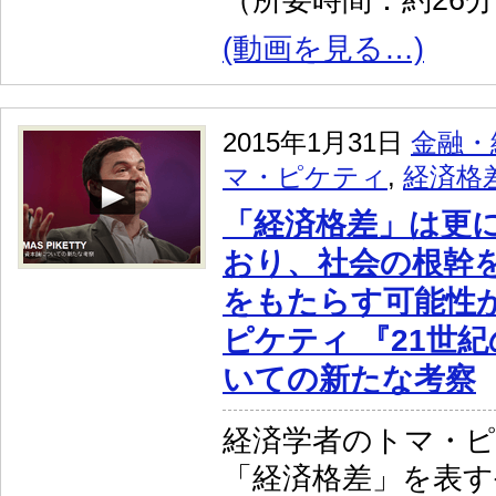
（所要時間：約26
(動画を見る…)
2015年1月31日
金融・
マ・ピケティ
,
経済格
「経済格差」は更
おり、社会の根幹
をもたらす可能性
ピケティ 『21世
いての新たな考察
経済学者のトマ・
「経済格差」を表す公式