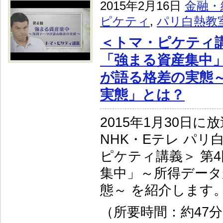
2015年2月16日
金融・
ピケティ
,
パリ白熱教
＜トマ・ピケティ講
「強まる資産集中」
が語る格差の実態
実態」とは？
2015年1月30日に
NHK・Eテレ パリ
ピケティ講義＞ 第4
集中」～所得データ
態～ を紹介します
（所要時間：約47