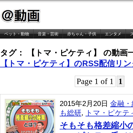
ペット・動物
音楽・芸術
赤ちゃん・子供
エンタメ
金融・経済
タグ： 【トマ・ピケティ】 の動画
【トマ・ピケティ】のRSS配信リン
Page 1 of 1
1
2015年2月20日
金融・
も総研
,
トマ・ピケテ
そもそも格差縮小の