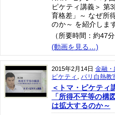
ピケティ講義＞ 第3
育格差」～ なぜ所
のか～ を紹介しま
（所要時間：約47
(動画を見る…)
2015年2月14日
金融・
ピケティ
,
パリ白熱教
＜トマ・ピケティ講
「所得不平等の構図
は拡大するのか～