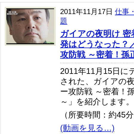
2011年11月17日
仕事
題
ガイアの夜明け 密
発はどうなった？
攻防戦 ～密着！孫
2011年11月15日
された、ガイアの
ー攻防戦 ～密着！
～」を紹介します。
（所要時間：約45
(動画を見る…)