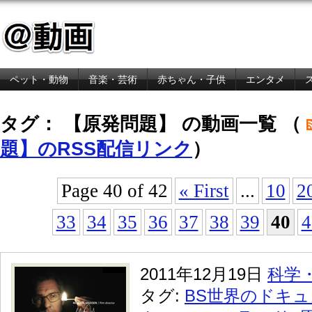
ペット・動物
音楽・芸術
赤ちゃん・子供
エンタメ
金融・経済
タグ： 【原発問題】 の動画一覧 （
題】のRSS配信リンク
）
Page 40 of 42
« First
...
10
2
33
34
35
36
37
38
39
40
4
2011年12月19日
科学
タグ:
BS世界のドキ