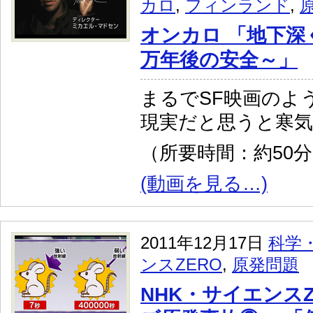
カロ
,
フィンランド
,
オンカロ 「地下深く
万年後の安全～」
まるでSF映画のよ
現実だと思うと寒
（所要時間：約50
(動画を見る…)
2011年12月17日
科学
ンスZERO
,
原発問題
NHK・サイエンスZ