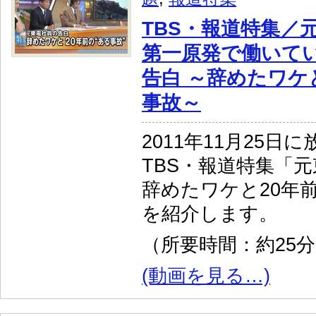
TBS・報道特集／
第一原発で働いて
告白 ～辞めたワケ
事故～
2011年11月25日
TBS・報道特集「
辞めたワケと20年前
を紹介します。
（所要時間：約25
(動画を見る…)