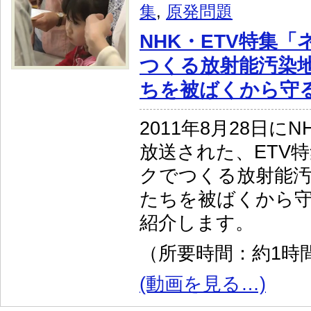
集
,
原発問題
NHK・ETV特集
つくる放射能汚染地
ちを被ばくから守
2011年8月28日に
放送された、ETV
クでつくる放射能汚
たちを被ばくから
紹介します。
（所要時間：約1時間
(動画を見る…)