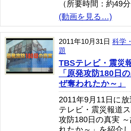
（所要時間：約49
(動画を見る…)
2011年10月31日
科学
題
TBSテレビ・震災
「原発攻防180日
ぜ奪われたか～」
2011年9月11日に
テレビ・震災報道
攻防180日の真実 
れたか～」を紹介