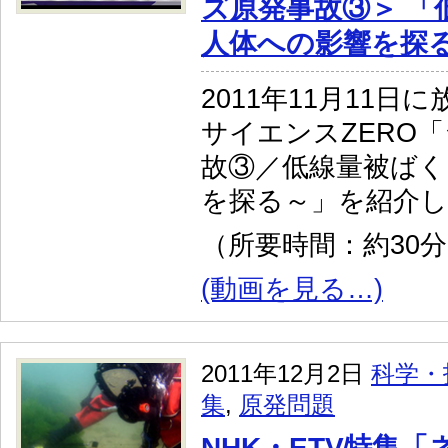
ズ原発事故③＞ 「
人体への影響を探
2011年11月11日
サイエンスZERO「
故③／低線量被ばく
を探る～」を紹介
（所要時間：約30
(動画を見る…)
2011年12月2日
科学・
集
,
原発問題
NHK・ETV特集