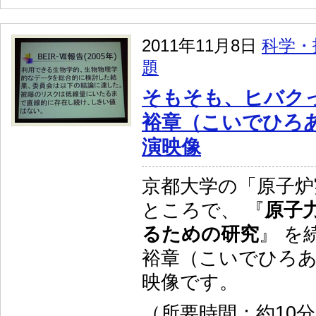
2011年11月8日
科学・
題
そもそも、ヒバク
裕章（こいでひろ
演映像
京都大学の「原子炉
ところで、 『
原子
るための研究
』 を
裕章（こいでひろ
映像です。
（所要時間：約10