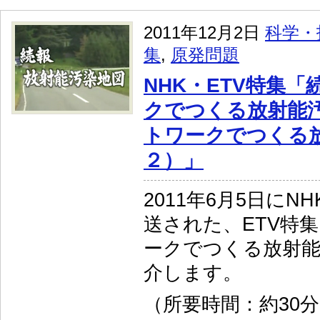
2011年12月2日
科学・
集
,
原発問題
NHK・ETV特集「
クでつくる放射能
トワークでつくる
２）」
2011年6月5日に
送された、ETV特
ークでつくる放射能
介します。
（所要時間：約30