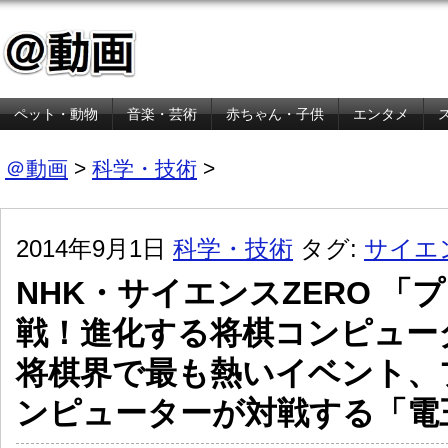
ペット・動物
音楽・芸術
赤ちゃん・子供
エンタメ
金融・経済
＠動画
>
科学・技術
>
2014年9月1日
科学・技術
タグ:
サイエ
NHK・サイエンスZERO 「
戦！進化する将棋コンピュー
将棋界で最も熱いイベント、
ンピューターが対戦する「電