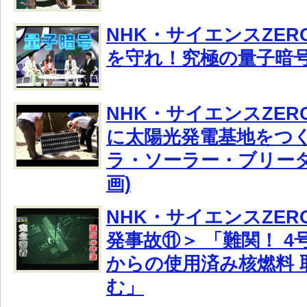
NHK・サイエンスZE
を守れ！究極の量子暗
NHK・サイエンスZE
に太陽光発電基地をつ
ラ・ソーラー・ブリーダ
画)
NHK・サイエンスZER
発事故⑪＞ 「難関！ 
からの使用済み核燃料 
む」