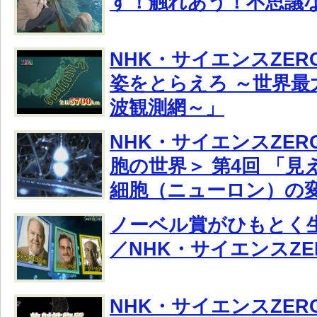
す！触れあう！不思議
NHK・サイエンスZE
姿をとらえろ ～世界最
波観測網～」
NHK・サイエンスZER
胞の世界＞ 第4回 「
細胞（ニューロン）の
ノーベル賞がひもとく
／NHK・サイエンスZE
NHK・サイエンスZER