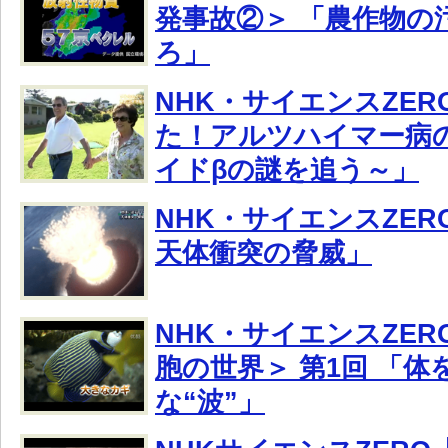
発事故②＞ 「農作物の
ろ」
NHK・サイエンスZE
た！アルツハイマー病の
イドβの謎を追う～」
NHK・サイエンスZE
天体衝突の脅威」
NHK・サイエンスZER
胞の世界＞ 第1回 「
な“波”」