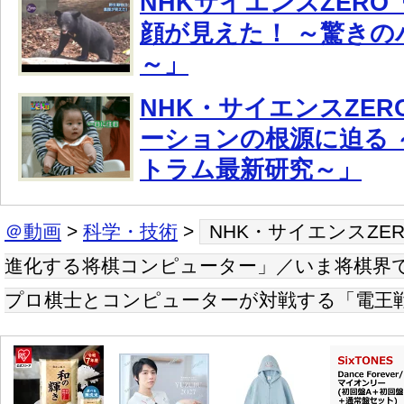
NHKサイエンスZER
顔が見えた！ ～驚きの
～」
NHK・サイエンスZER
ーションの根源に迫る 
トラム最新研究～」
＠動画
>
科学・技術
>
NHK・サイエンスZE
進化する将棋コンピューター」／いま将棋界
プロ棋士とコンピューターが対戦する「電王