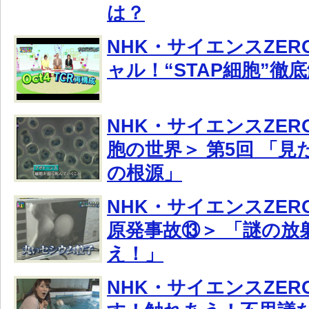
は？
NHK・サイエンスZE
ャル！“STAP細胞”徹
NHK・サイエンスZER
胞の世界＞ 第5回 「見
の根源」
NHK・サイエンスZER
原発事故⑬＞ 「謎の放
え！」
NHK・サイエンスZE