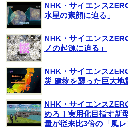
NHK・サイエンスZER
水星の素顔に迫る」
NHK・サイエンスZE
ノの起源に迫る」
NHK・サイエンスZE
災 建物を襲った巨大地
NHK・サイエンスZE
めろ！実用化目指す新
量が従来比3倍の「風