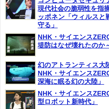
コンピュータセキュリ
現代社会の脆弱性を指
ッポネン「ウィルスと
守る」
NHK・サイエンスZER
堤防はなぜ壊れたのか
幻のアトランティス大
NHK・サイエンスZE
深海に眠る幻の大陸」
NHK・サイエンスZE
型ロボット新時代」