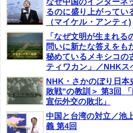
なぜ中国のインターネ
るのに盛り上がってい
（マイケル・アンティ)
「なぜ文明が生まれるの
問いに新たな答えをも
秘めているメキシコの
ティワカン」／NHKス
NHK・さかのぼり日本史
敗戦”の教訓＞ 第3回
宣伝外交の敗北」
中国と台湾の対立／池
義 第4回