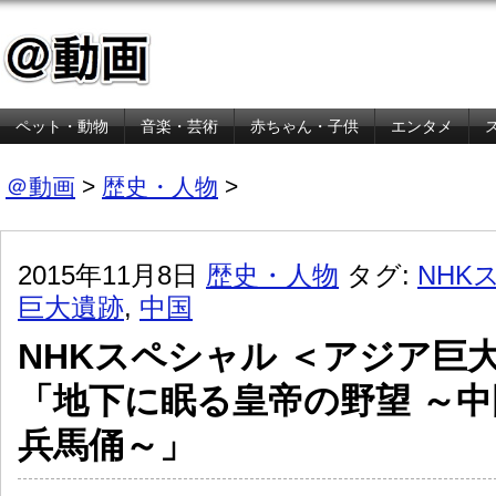
ペット・動物
音楽・芸術
赤ちゃん・子供
エンタメ
金融・経済
＠動画
>
歴史・人物
>
2015年11月8日
歴史・人物
タグ:
NHK
巨大遺跡
,
中国
NHKスペシャル ＜アジア巨大
「地下に眠る皇帝の野望 ～中
兵馬俑～」