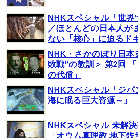
NHKスペシャル「世界
／ほとんどの日本人が
ない「核心」に迫るド
NHK・さかのぼり日本史
敗戦”の教訓＞ 第2回 
の代償」
NHKスペシャル「ジパ
海に眠る巨大資源～」
NHKスペシャル 未解決事件
「オウム真理教 地下鉄