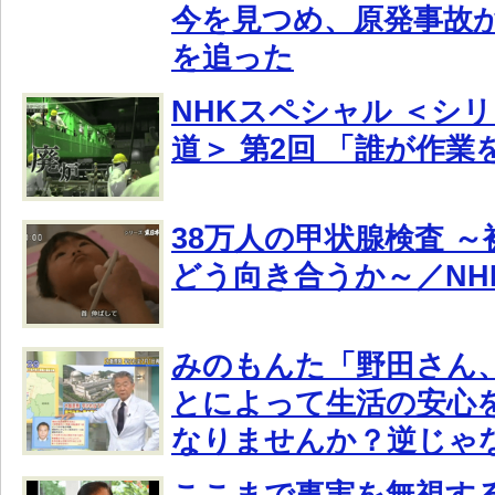
今を見つめ、原発事故
を追った
NHKスペシャル ＜シ
道＞ 第2回 「誰が作
38万人の甲状腺検査 
どう向き合うか～／NH
みのもんた「野田さん
とによって生活の安心
なりませんか？逆じゃ
ここまで事実を無視す