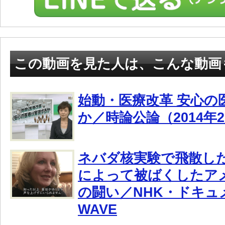
この動画を見た人は、こんな動画
始動・医療改革 安心の
か／時論公論（2014年2
ネバダ核実験で飛散し
によって被ばくしたア
の闘い／NHK・ドキュ
WAVE