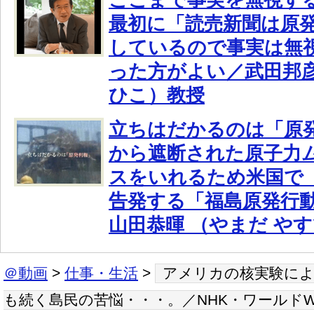
最初に「読売新聞は原
しているので事実は無
った方がよい／武田邦
ひこ）教授
立ちはだかるのは「原
から遮断された原子力
スをいれるため米国で
告発する「福島原発行
山田恭暉 （やまだ や
＠動画
>
仕事・生活
>
アメリカの核実験によ
も続く島民の苦悩・・・。／NHK・ワールドW