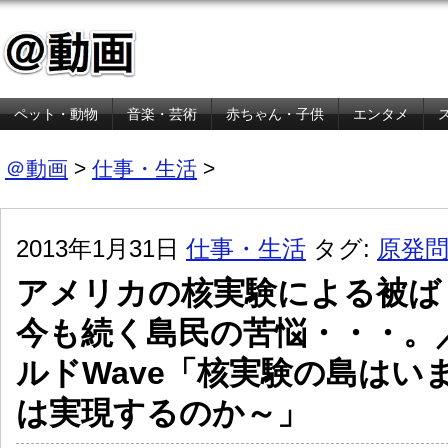
ペット・動物
音楽・芸術
赤ちゃん・子供
エンタメ
金融・経済
＠動画
>
仕事・生活
>
2013年1月31日
仕事・生活
タグ:
原発
アメリカの核実験による被ば
今も続く島民の苦悩・・・。／
ルドWave「核実験の島はい
は実現するのか～」