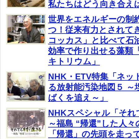
私たちはどう向き合え
世界をエネルギーの制
つ！従来有力とされて
コッカス」と比べて石油
効率で作り出せる藻類
キトリウム」
NHK・ETV特集「ネ
る放射能汚染地図５ ～
ばくを追え～」
NHKスペシャル「それ
～福島 “帰還”した人
「帰還」の先頭を走っ