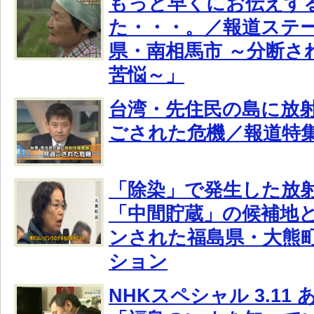
もっと早くにお伝えす
た・・・。／報道ステ
県・南相馬市 ～分断さ
苦悩～」
台湾・先住民の島に放射
ごされた危機／報道特
「除染」で発生した放
「中間貯蔵」の候補地
ンされた福島県・大熊
ション
NHKスペシャル 3.11