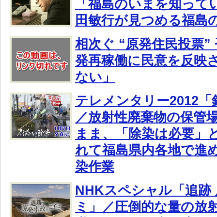
「福島のいまを知ってい
田敏行が見つめる福島
相次ぐ “原発住民投票”
発再稼働に民意を反映
ない」
テレメンタリー2012
／放射性廃棄物の保管
まま、「除染は必要」
れて福島県内各地で進
染作業
NHKスペシャル「追跡
ミ」／圧倒的な量の放