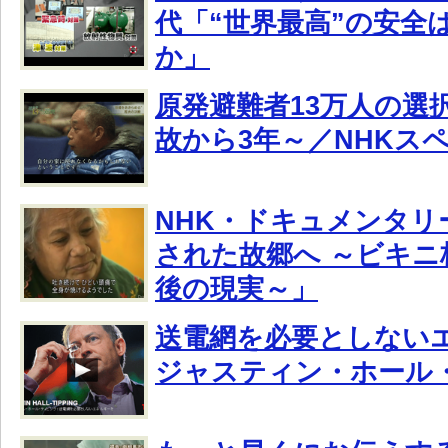
代「“世界最高”の安全
か」
原発避難者13万人の選択
故から3年～／NHKス
NHK・ドキュメンタリ
された故郷へ ～ビキニ
後の現実～」
送電網を必要としない
ジャスティン・ホール