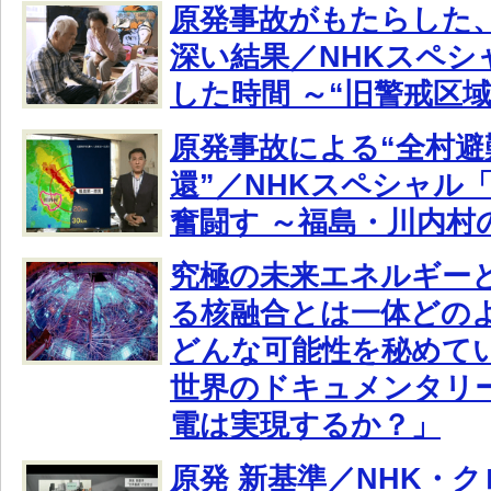
原発事故がもたらした
深い結果／NHKスペシ
した時間 ～“旧警戒区
原発事故による“全村避
還”／NHKスペシャル「
奮闘す ～福島・川内村の
究極の未来エネルギー
る核融合とは一体どの
どんな可能性を秘めて
世界のドキュメンタリー
電は実現するか？」
原発 新基準／NHK・