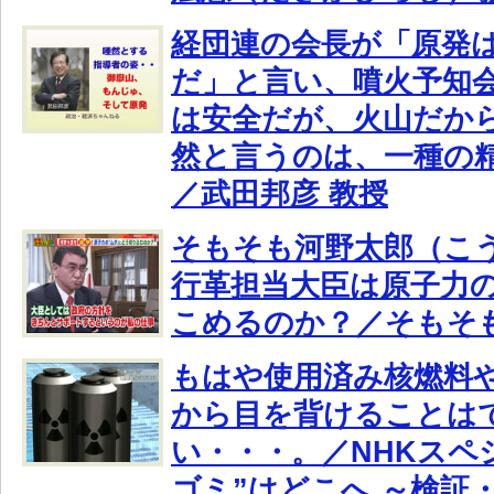
経団連の会長が「原発
だ」と言い、噴火予知
は安全だが、火山だか
然と言うのは、一種の
／武田邦彦 教授
そもそも河野太郎（こ
行革担当大臣は原子力の
こめるのか？／そもそ
もはや使用済み核燃料
から目を背けることは
い・・・。／NHKスペ
ゴミ”はどこへ ～検証