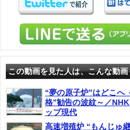
この動画を見た人は、こんな動画
“夢の原子炉”はどこへ
格”勧告の波紋～／NH
ップ現代
高速増殖炉 “もんじゅ