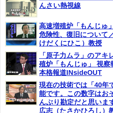
んさい熱視線
高速増殖炉「もんじゅ
危険性、復旧について
けだくにひこ）教授
「原子力ムラ」のアキ
殖炉「もんじゅ」 視察報
本格報道INsideOUT
現在の技術では「40年
能です。この数字はお
んぶり勘定だと思いま
広志（たさかひろし）