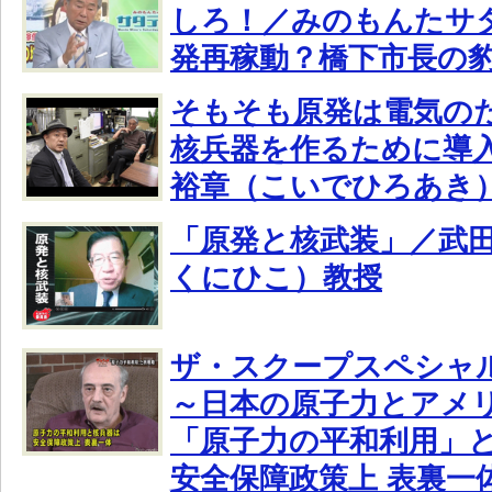
しろ！／みのもんたサ
発再稼動？橋下市長の
そもそも原発は電気の
核兵器を作るために導
裕章（こいでひろあき
「原発と核武装」／武
くにひこ）教授
ザ・スクープスペシャ
～日本の原子力とアメ
「原子力の平和利用」
安全保障政策上 表裏一