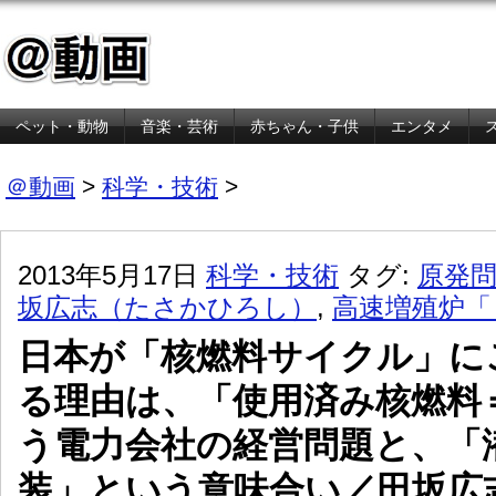
ペット・動物
音楽・芸術
赤ちゃん・子供
エンタメ
金融・経済
＠動画
>
科学・技術
>
2013年5月17日
科学・技術
タグ:
原発
坂広志（たさかひろし）
,
高速増殖炉「
日本が「核燃料サイクル」に
る理由は、「使用済み核燃料
う電力会社の経営問題と、「
装」という意味合い／田坂広