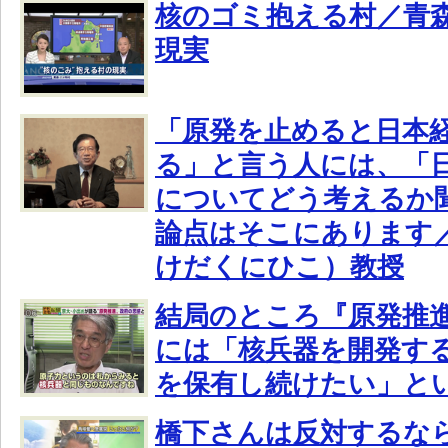
核のゴミ抱える村／青
現実
「原発を止めると日本
る」と言う人には、「
についてどう考えるか
論点はそこにあります
けだくにひこ）教授
結局のところ『原発推
には「核兵器を開発す
を保有し続けたい」と
橋下さんは反対するな