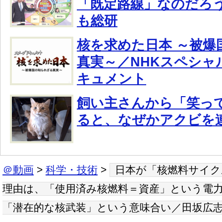
「既定路線」なのだろ
も総研
核を求めた日本 ～被爆
真実～／NHKスペシャ
キュメント
飼い主さんから「笑っ
ると、なぜかアクビを
＠動画
>
科学・技術
>
日本が「核燃料サイク
理由は、「使用済み核燃料＝資産」という電
「潜在的な核武装」という意味合い／田坂広