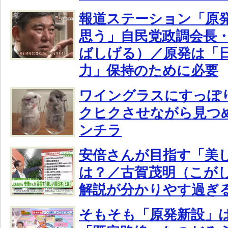
報道ステーション「原発
思う」自民党政調会長
ばしげる）／原発は「
力」保持のために必要
ワイングラスにすっぽ
クヒクさせながら見つ
ンチラ
安倍さんが目指す「美
は？／古賀茂明（こが
解説が分かりやす過ぎ
そもそも「原発新設」