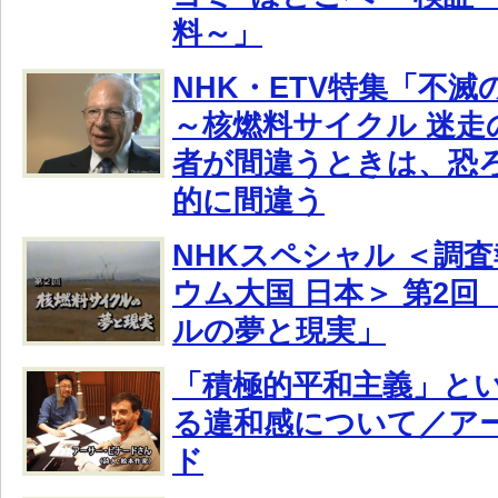
料～」
NHK・ETV特集「不
～核燃料サイクル 迷走
者が間違うときは、恐
的に間違う
NHKスペシャル ＜調査
ウム大国 日本＞ 第2回
ルの夢と現実」
「積極的平和主義」と
る違和感について／ア
ド