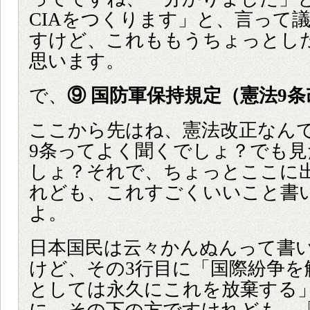
CIAをつくります」と、言って
すけど、これももうちょっとし
思います。
で、
⑨ 国防軍保持規定（憲法9条
ここから先はね、憲法改正なん
9条ってよく聞くでしょ？でも
しょ？それで、ちょっとここに
れども、これすごくいいこと書
よ。
日本国民は云々かんぬんって書
けど、その3行目に「国際紛争を
としては永久にこれを放棄する