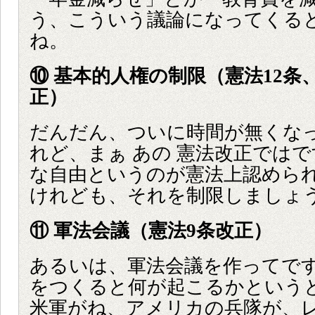
う、こういう議論になってくる
ね。
⑩ 基本的人権の制限（憲法12条
正）
だんだん、ついに時間が無くな
れど、まぁ あの 憲法改正では
な自由というのが憲法上認めら
けれども、それを制限しましょ
⑪ 軍法会議（憲法9条改正）
あるいは、軍法会議を作ってで
をつくると何が起こるかという
米軍がね、アメリカの兵隊が、