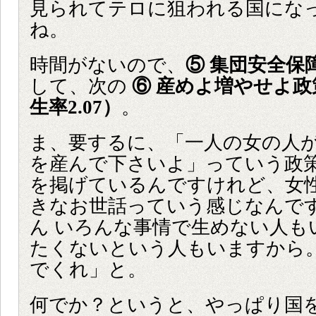
見られてテロに狙われる国にな
ね。
時間がないので、
⑤ 集団安全保
して、次の
⑥ 産めよ増やせよ政策
生率2.07）
。
ま、要するに、「一人の女の人
を産んで下さいよ」っていう政
を掲げているんですけれど、女
きなお世話っていう感じなんで
ん いろんな事情で生めない人も
たくないという人もいますから
でくれ」と。
何でか？というと、やっぱり国