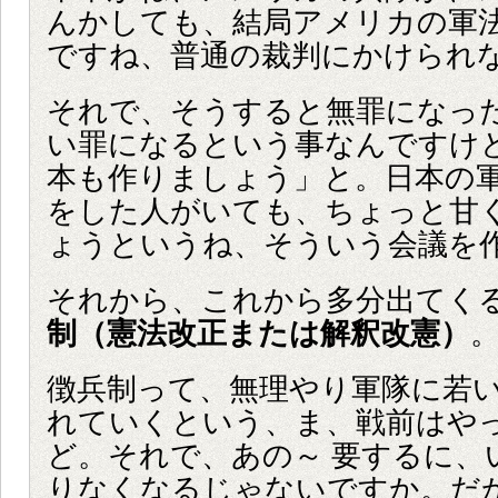
んかしても、結局アメリカの軍
ですね、普通の裁判にかけられ
それで、そうすると無罪になっ
い罪になるという事なんですけ
本も作りましょう」と。日本の
をした人がいても、ちょっと甘
ょうというね、そういう会議を
それから、これから多分出てく
制（憲法改正または解釈改憲）
徴兵制って、無理やり軍隊に若
れていくという、ま、戦前はや
ど。それで、あの～ 要するに、
りなくなるじゃないですか。だ