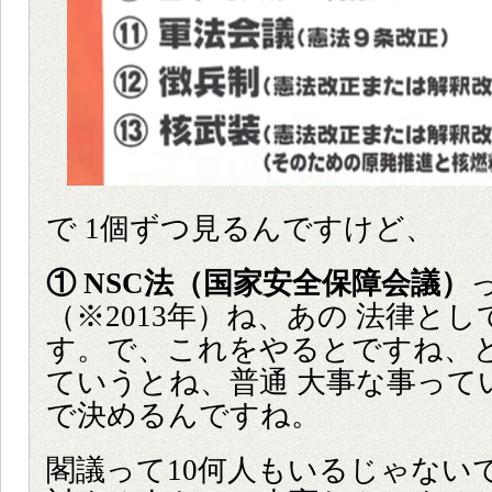
で 1個ずつ見るんですけど、
① NSC法（国家安全保障会議）
（※2013年）ね、あの 法律と
す。で、これをやるとですね、
ていうとね、普通 大事な事って
で決めるんですね。
閣議って10何人もいるじゃない