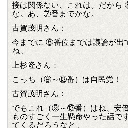
接は関係ない、これは。だから 
な。あ、⑦番までかな。
古賀茂明さん：
今までに ⑧番位までは議論が出
ね。
上杉隆さん：
こっち（⑨～⑬番）は自民党！
古賀茂明さん：
でもこれ（⑨～⑬番）はね、安
ものすごく一生懸命やった話で
てくるだろうなと。