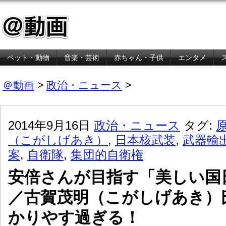
ペット・動物
音楽・芸術
赤ちゃん・子供
エンタメ
金融・経済
＠動画
>
政治・ニュース
>
2014年9月16日
政治・ニュース
タグ:
（こがしげあき）
,
日本核武装
,
武器輸
案
,
自衛隊
,
集団的自衛権
安倍さんが目指す「美しい国
／古賀茂明（こがしげあき）
かりやす過ぎる！