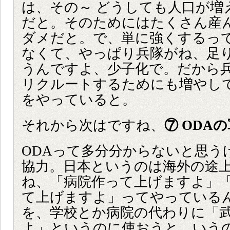
は、その～ どうしても人口が増
だと。そのためにはたくさん産
ダメだと。で、単に強くするっ
なくて、やっぱり兵隊がね、足
うんですよ、少子化で。だから
リクルートするためにも増やし
をやっていると。
それから次はですね、
⑦ ODA
ODAって多分分からないと思う
協力。日本というのは海外の途
ね、「病院作って上げますよ」
て上げますよ」ってやっている
を、学校とか病院の代わりに「
よ」というのに使おうと、いうの