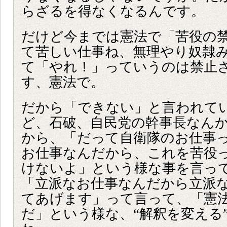
らざるを得なくなるんです。
だけど今までは憲法で「苦役の
て苦しい仕事ね、無理やり奴隷
て「やれ！」っていうのは禁止
す、憲法で。
だから「できない」と言われて
ど、石破、自民党の幹事長なん
から、「だって自衛隊のお仕事
お仕事なんだから、これを苦役
けないよ」という様な事を言っ
「立派なお仕事なんだから立派
てあげます」って言って、「憲
だ」という様な、“解釈を変える