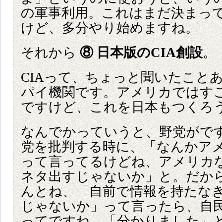
の軍事利用。これはまだ決まっ
けど、多分やり始めますね。
それから
⑧ 日本版のCIA創設
。
CIAって、ちょっと聞いたこと
パイ機関です。アメリカではす
ですけど、これを日本もつくろ
なんでかっていうと、野党がで
党を批判する時に、「なんかア
って言ってるけどね、アメリカ
ネタ出すじゃないか」と。だから
んとね、「自前で情報を持たな
じゃないか」って言ったら、自
ってですね、「分かりました」