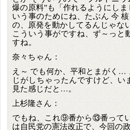
爆の原料”も「作れるようにしま
いう事のためにね、たぶん 今 
の、原発を動かしてるんじゃな
こういう事がですね、ず～っと
すね。
奈々ちゃん：
え～ でも何か、平和とまがく… 
じがしちゃったんですけど、いま
見た感じだと…。
上杉隆さん：
でもね、これ⑨番から⑬番ってい
は自民党の憲法改正で、今回の