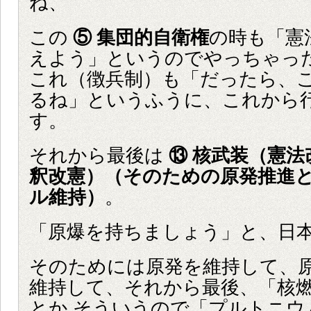
ね、
この
⑤ 集団的自衛権
の時も「憲
えよう」というのでやっちゃっ
これ（徴兵制）も「だったら、
るね」というふうに、これから
す。
それから最後は
⑬ 核武装（憲法
釈改憲）（そのための原発推進
ル維持）
。
「原爆を持ちましょう」と、日
そのためには原発を維持して、
維持して、それから最後、「核
とか そういうので「プルトニウ