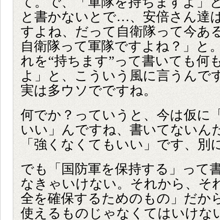
て。で、「軍隊を持ちますよ」
と書かないとで…、安倍さん達
すよね、だって自衛隊って今あ
自衛隊って軍隊ですよね？」と
れを“持ちます”って書いても何
よ」と、こういう風に言うんで
実は多ウソでですね。
何でか？っていうと、今は仮に
いい」んですね、書いてないん
「強くなくてもいい」です、別
でも「国防軍を保持する」って
なきゃいけない。それから、そ
全を確保するためのもの」だか
使えるものじゃなくてはいけな