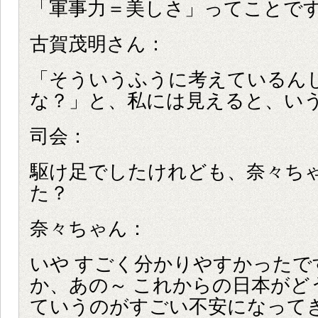
「軍事力＝美しさ」ってことで
古賀茂明さん：
「そういうふうに考えているん
な？」と、私には見えると、い
司会：
駆け足でしたけれども、奈々ち
た？
奈々ちゃん：
いや すごく分かりやすかったで
か、あの～ これからの日本がど
ていうのがすごい不安になって