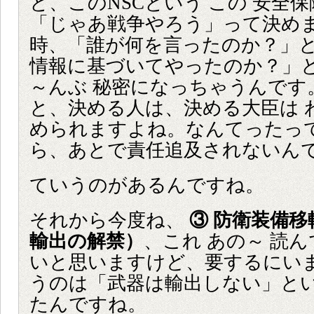
と、このNSCという この 安全
「じゃあ戦争やろう」って決め
時、「誰が何を言ったのか？」
情報に基づいてやったのか？」と
～んぶ 秘密になっちゃうんです
と、決める人は、決める大臣は 
められますよね。なんてったっ
ら、あとで責任追及されないん
ていうのがあるんですね。
それから今度ね、
③ 防衛装備移
輸出の解禁）
、これ あの～ 読
いと思いますけど、要するにい
うのは「武器は輸出しない」と
たんですね。