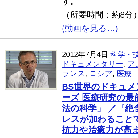
す。
（所要時間：約8分
(動画を見る…)
2012年7月4日
科学・
ドキュメンタリー
,
ア
ランス
,
ロシア
,
医療
BS世界のドキュメ
ーズ 医療研究の最
法の科学」 ／『絶
レスが加わること
抗力や治癒力が高