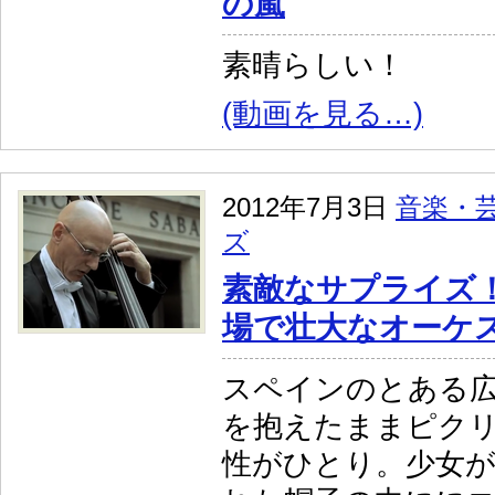
の嵐
素晴らしい！
(動画を見る…)
2012年7月3日
音楽・
ズ
素敵なサプライズ
場で壮大なオーケ
スペインのとある
を抱えたままピク
性がひとり。少女