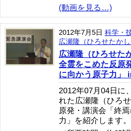
(動画を見る…)
2012年7月5日
科学・
広瀬隆（ひろせたかし
広瀬隆（ひろせた
全霊をこめた反原
に向かう原子力」 i
2012年07月04日
れた広瀬隆（ひろ
原発・講演会「終焉
力」を紹介します。