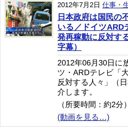
2012年7月2日
仕事・
日本政府は国民の
いる／ドイツARD
発再稼動に反対す
字幕）
2012年06月30
ツ・ARDテレビ「
反対する人々」（日
介します。
（所要時間：約2分
(動画を見る…)