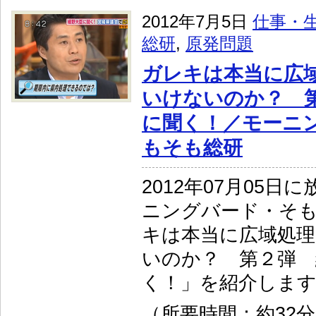
2012年7月5日
仕事・
総研
,
原発問題
ガレキは本当に広
いけないのか？ 
に聞く！／モーニ
もそも総研
2012年07月05日
ニングバード・そ
キは本当に広域処
いのか？ 第２弾 
く！」を紹介しま
（所要時間：約32