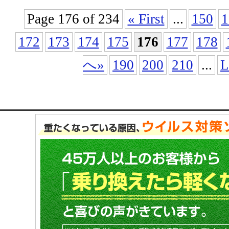
Page 176 of 234
« First
...
150
1
172
173
174
175
176
177
178
へ»
190
200
210
...
L