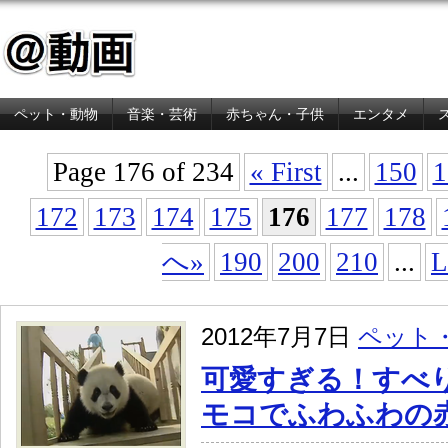
ペット・動物
音楽・芸術
赤ちゃん・子供
エンタメ
金融・経済
Page 176 of 234
« First
...
150
1
172
173
174
175
176
177
178
へ»
190
200
210
...
L
2012年7月7日
ペット
可愛すぎる！すべ
モコでふわふわの