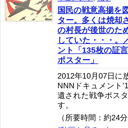
国民の戦意高揚を
ター。多くは焼却
の村長が後世のため
していた・・・。／
ント「135枚の証
ポスター」
2012年10月07日
NNNドキュメント’1
遺された戦争ポス
す。
（所要時間：約24