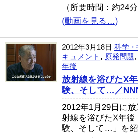
（所要時間：約24
(動画を見る…)
2012年3月18日
科学・
キュメント
,
原発問題
年後
放射線を浴びたX年
験、そして…／NN
2012年1月29日
射線を浴びたX年後
験、そして…」を