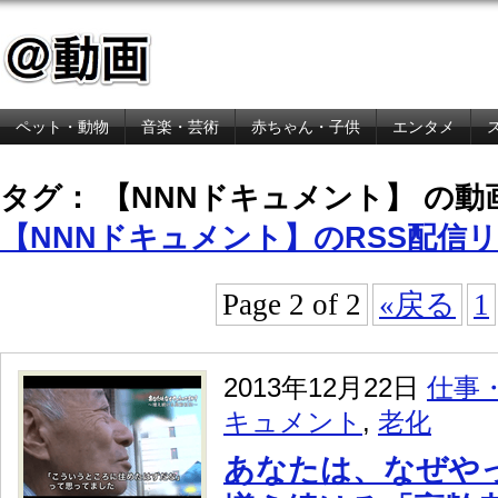
ペット・動物
音楽・芸術
赤ちゃん・子供
エンタメ
金融・経済
タグ： 【NNNドキュメント】 の動
【NNNドキュメント】のRSS配信
Page 2 of 2
«戻る
1
2013年12月22日
仕事
キュメント
,
老化
あなたは、なぜや