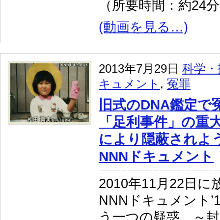
（所要時間：約24
(動画を見る…)
2013年7月29日
科学・
キュメント
,
冤罪
旧式のDNA鑑定で
「足利事件」の重
により隠蔽されよ
NNNドキュメント
2010年11月22日
NNNドキュメント’
う一つの疑惑 ～封