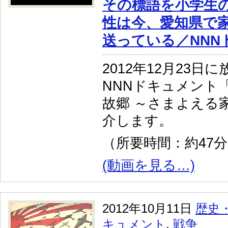
その標語を小学生
性は今、愛知県で
送っている／NNN
2012年12月23日
NNNドキュメント
故郷 ～さまよえる
介します。
（所要時間：約47
(動画を見る…)
2012年10月11日
歴史
キュメント
,
戦争