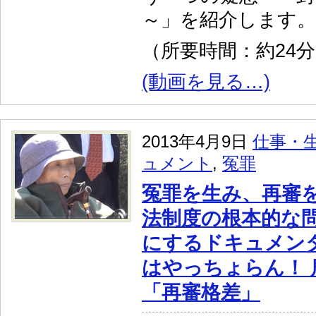
～」を紹介します。
（所要時間：約24
(動画を見る…)
2013年4月9日
仕事・
ュメント
,
冤罪
冤罪を生み、再審
法制度の根本的な
にするドキュメン
はやっちょらん！ 
「再審格差」