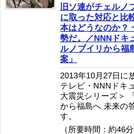
旧ソ連がチェルノ
に取った対応と比
本はどうなのか？ 
勢だ。／NNNドキ
ルノブイリから福島
案」
2013年10月27日
テレビ・NNNドキュ
大震災シリーズ＞ 
から福島へ 未来の
す。
（所要時間：約46