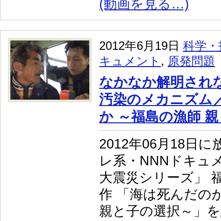
(動画を見る…)
2012年6月19日
科学・
キュメント
,
原発問題
なかなか解明され
汚染のメカニズム
か ～福島の漁師 
2012年06月18日
レ系・NNNドキュメン
大震災シリーズ」 
作 「海は死んだの
親と子の選択～」を