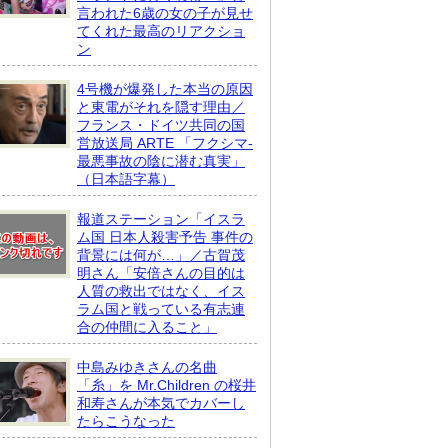
言われた6歳の女の子が見せ
てくれた最高のリアクショ
ン
4号機が爆発した本当の原因
と東電がそれを隠す理由／
フランス・ドイツ共同の国
営放送局 ARTE 「フクシマ-
最悪事故の陰に潜む真実」
（日本語字幕）
報道ステーション「イスラ
ム国 日本人殺害予告 事件の
背景には何が…」／古賀茂
明さん「安倍さんの目的は
人質の救出ではなく、イス
ラム国と戦っている有志連
合の仲間に入ること」
中島みゆきさんの名曲
「糸」を Mr.Children の桜井
和寿さんが本気でカバーし
たらこうなった