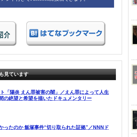
も見ています
ント「陽炎 えん罪被害の闇」／えん罪によって人生
間の絶望と希望を描いたドキュメンタリー
かったのか 飯塚事件“切り取られた証拠”／NNNド