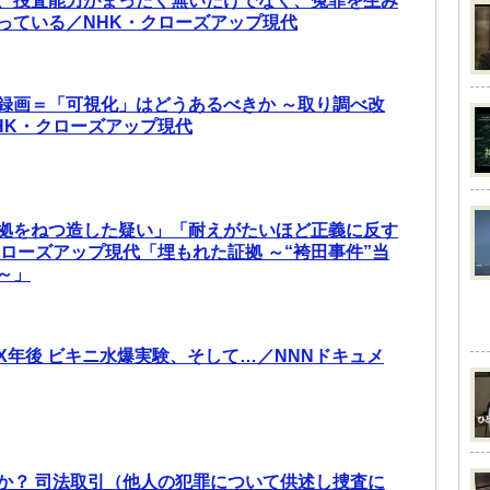
、捜査能力がまったく無いだけでなく、冤罪を生み
っている／NHK・クローズアップ現代
録画＝「可視化」はどうあるべきか ～取り調べ改
HK・クローズアップ現代
拠をねつ造した疑い」「耐えがたいほど正義に反す
クローズアップ現代「埋もれた証拠 ～“袴田事件”当
～」
X年後 ビキニ水爆実験、そして…／NNNドキュメ
か？ 司法取引（他人の犯罪について供述し捜査に