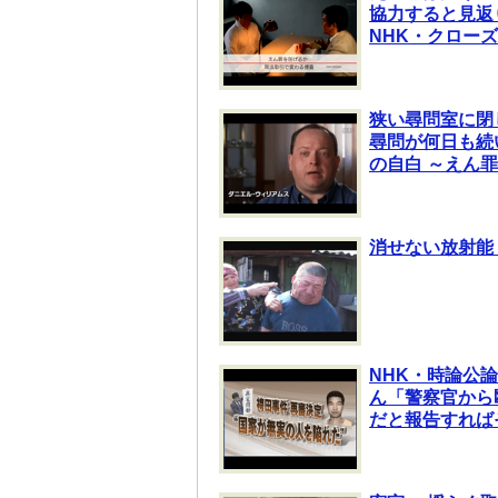
協力すると見返
NHK・クロー
狭い尋問室に閉
尋問が何日も続
の自白 ～えん
消せない放射能
NHK・時論公
ん「警察官から
だと報告すれば