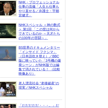
NHK・プロフェッショナル
仕事の流儀「人生も仕事も
やり直せる／弁護士・宇都
宮健児」
NHKスペシャル ＜神の数式
＞ 第1回 「この世は何から
できているのか ～天才たち
の100年の苦闘～」
BS世界のドキュメンタリー
「インサイド フクシマ」
（日本語吹き替え）／BBC
版に映っていた「3号機の爆
発シーン」がNHK版では編
集で消されている！ （比較
映像あり）
老人漂流社会 “老後破産”の
現実／NHKスペシャル
「だだだだだ・・・。」だ