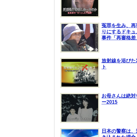
冤罪を生み、再
りにするドキュ
事件「再審格差
放射線を浴びた
ト
お母さんは絶対
ー2015
日本の警察は、