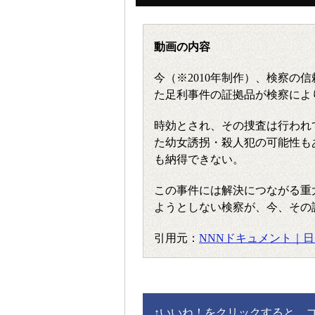
動画の内容
今（※2010年制作）、検察の
た足利事件の証拠品が検察によ
時効とされ、その捜査は行われ
た幼女誘拐・殺人犯の可能性も
も納得できない。
この事件には解決につながる重
ようとしない検察が、今、その
引用元：
NNNドキュメント｜
↑
いいね！をクリックすると、コメ