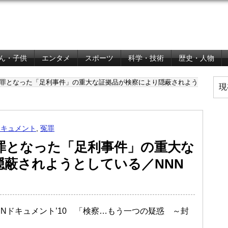
ん・子供
エンタメ
スポーツ
科学・技術
歴史・人物
冤罪となった「足利事件」の重大な証拠品が検察により隠蔽されよう
現
ドキュメント
,
冤罪
罪となった「足利事件」の重大な
隠蔽されようとしている／NNN
NNNドキュメント’10 「検察…もう一つの疑惑 ～封
。