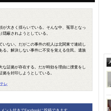
信頼が大きく揺らいでいる。そんな中、冤罪となっ
り隠蔽されようとしている。
ていない。だがこの事件の犯人は北関東で連続し
ある。解決しない事件に不安を覚える住民。遺族
大な証拠が存在する。だが時効を理由に捜査をし
証拠を封印しようとしている。
日テレ
ント付きでFacebookに投稿できます。