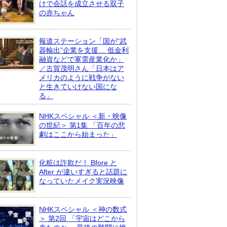
けで会話を成立させる双子
の赤ちゃん
報道ステーション「国が“武
器輸出”企業を支援… 低金利
融資などで軍需産業化か」
／古賀茂明さん「日本はア
メリカのように戦争がない
と生きていけない国にな
る」
NHKスペシャル ＜新・映像
の世紀＞ 第1集 「百年の悲
劇はここから始まった」
化粧は詐欺だ！ Bfore と
After が違いすぎると話題に
なっていたメイク実況映像
NHKスペシャル ＜神の数式
＞ 第2回 「宇宙はどこから