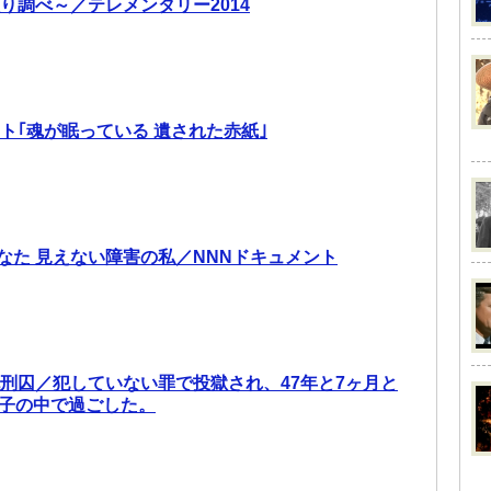
り調べ～／テレメンタリー2014
ト｢魂が眠っている 遺された赤紙｣
なた 見えない障害の私／NNNドキュメント
死刑囚／犯していない罪で投獄され、47年と7ヶ月と
格子の中で過ごした。