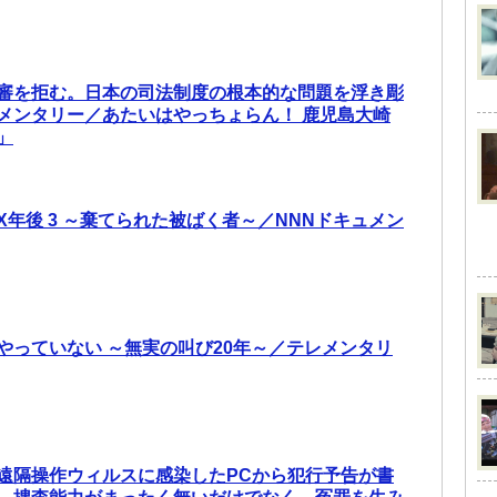
審を拒む。日本の司法制度の根本的な問題を浮き彫
メンタリー／あたいはやっちょらん！ 鹿児島大崎
」
X年後 3 ～棄てられた被ばく者～／NNNドキュメン
やっていない ～無実の叫び20年～／テレメンタリ
遠隔操作ウィルスに感染したPCから犯行予告が書