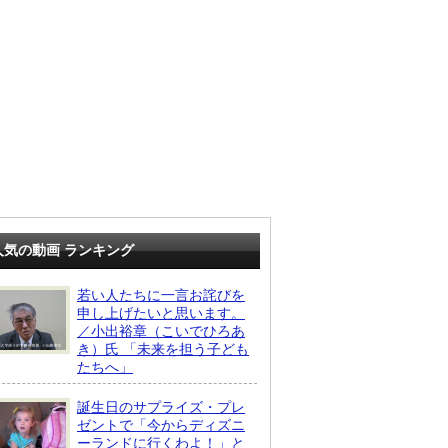
人気の動画 ランキング
若い人たちに一言お詫びを
申し上げたいと思います。
／小出裕章（こいでひろあ
き）氏 「未来を担う子ども
たちへ」
誕生日のサプライズ・プレ
ゼントで「今からディズニ
ーランドに行くわよ！」と