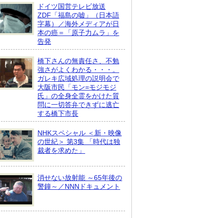
ドイツ国営テレビ放送
ZDF「福島の嘘」（日本語
字幕）／海外メディアが日
本の癌＝「原子力ムラ」を
告発
橋下さんの無責任さ、不勉
強さがよくわかる・・・。
ガレキ広域処理の説明会で
大阪市民「モン=モジモジ
氏」の全身全霊をかけた質
問に一切答弁できずに逃亡
する橋下市長
NHKスペシャル ＜新・映像
の世紀＞ 第3集 「時代は独
裁者を求めた」
消せない放射能 ～65年後の
警鐘～／NNNドキュメント