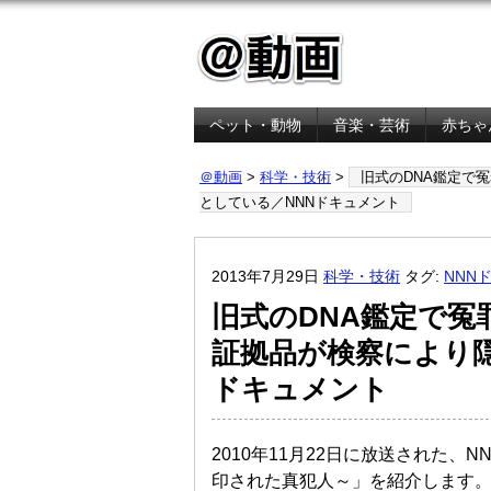
ペット・動物
音楽・芸術
赤ちゃ
金融・経済
＠動画
>
科学・技術
>
旧式のDNA鑑定で
としている／NNNドキュメント
2013年7月29日
科学・技術
タグ:
NNN
旧式のDNA鑑定で冤
証拠品が検察により
ドキュメント
2010年11月22日に放送された、
印された真犯人～」を紹介します