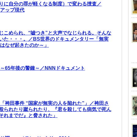
りに自分の罪が軽くなる制度）で変わる捜査／
ズアップ現代
じこめられ、“嘘つき”と大声でなじられる。そんな
いた・・・。／BS世界のドキュメンタリー「無実
罪はなぜ起きたのか～」
 ～65年後の警鐘～／NNNドキュメント
論「袴田事件 “国家が無実の人を陥れた”」／袴田さ
殴られたり蹴られたり、『君を殺しても病気で死ん
それまでだ』と脅された」