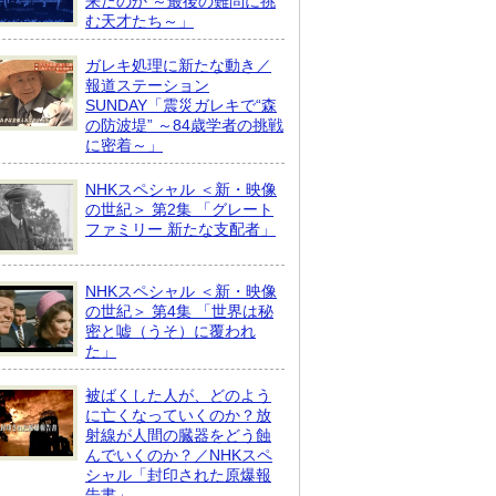
来たのか ～最後の難問に挑
む天才たち～」
ガレキ処理に新たな動き／
報道ステーション
SUNDAY「震災ガレキで“森
の防波堤” ～84歳学者の挑戦
に密着～」
NHKスペシャル ＜新・映像
の世紀＞ 第2集 「グレート
ファミリー 新たな支配者」
NHKスペシャル ＜新・映像
の世紀＞ 第4集 「世界は秘
密と嘘（うそ）に覆われ
た」
被ばくした人が、どのよう
に亡くなっていくのか？放
射線が人間の臓器をどう蝕
んでいくのか？／NHKスペ
シャル「封印された原爆報
告書」