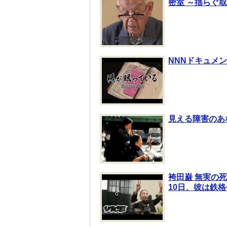
密室 ～揺らぐ取
NNNドキュメン
見える障害のあ
袴田巌 無実の
10日、彼は鉄