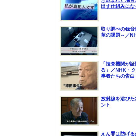
き込まれた場合
出す仕組みにな
取り調べの録音
革の課題～／N
「捜査機関が証
る」／NHK・
事者たちの告白
放射線を浴びた
ント
えん罪は防げる