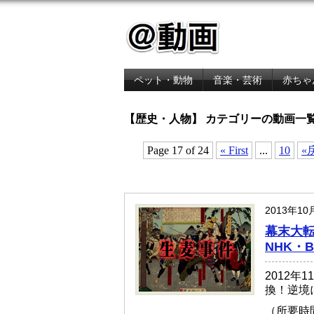
ペット・動物
音楽・芸術
赤ちゃ
金融・経済
【歴史・人物】 カテゴリーの動画一
Page 17 of 24
« First
...
10
«
2013年10
幕末大転
NHK・
2012年
換！逆境
（所要時