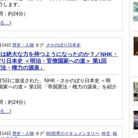
介します。
間：約24分）
る…)
月14日
歴史・人物
タグ:
さかのぼり日本史
は絶大な力を持つようになったのか？／NHK・
り日本史 ＜明治・官僚国家への道＞ 第1回
憲法・権力の源泉」
7月5日に放送された、NHK・さかのぼり日本史 ＜明
国家への道＞ 第1回 「帝国憲法・権力の源泉」を紹介
間：約24分）
る…)
月14日
歴史・人物
タグ:
BS世界のドキュメンタリー
,
外交
,
核