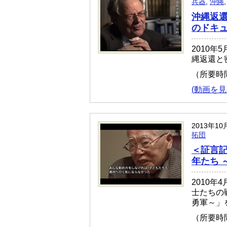
兵器
,
沖縄
沖縄返還
のドキ
2010
縄返還と
（所要時
(動画を見
2013年10
拓団
＜証言記
年たち 
2010年
士たちの
勇軍～」
（所要時