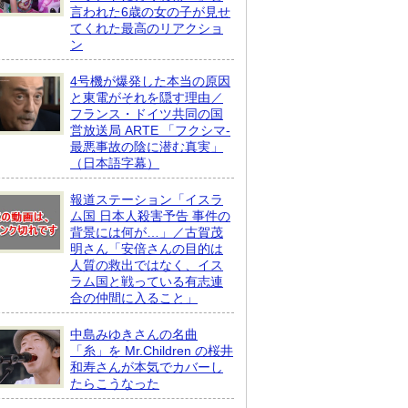
言われた6歳の女の子が見せ
てくれた最高のリアクショ
ン
4号機が爆発した本当の原因
と東電がそれを隠す理由／
フランス・ドイツ共同の国
営放送局 ARTE 「フクシマ-
最悪事故の陰に潜む真実」
（日本語字幕）
報道ステーション「イスラ
ム国 日本人殺害予告 事件の
背景には何が…」／古賀茂
明さん「安倍さんの目的は
人質の救出ではなく、イス
ラム国と戦っている有志連
合の仲間に入ること」
中島みゆきさんの名曲
「糸」を Mr.Children の桜井
和寿さんが本気でカバーし
たらこうなった