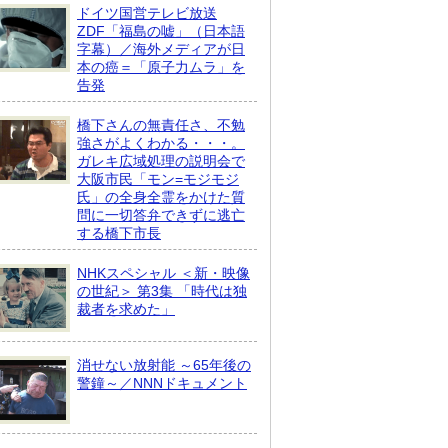
ドイツ国営テレビ放送
ZDF「福島の嘘」（日本語
字幕）／海外メディアが日
本の癌＝「原子力ムラ」を
告発
橋下さんの無責任さ、不勉
強さがよくわかる・・・。
ガレキ広域処理の説明会で
大阪市民「モン=モジモジ
氏」の全身全霊をかけた質
問に一切答弁できずに逃亡
する橋下市長
NHKスペシャル ＜新・映像
の世紀＞ 第3集 「時代は独
裁者を求めた」
消せない放射能 ～65年後の
警鐘～／NNNドキュメント