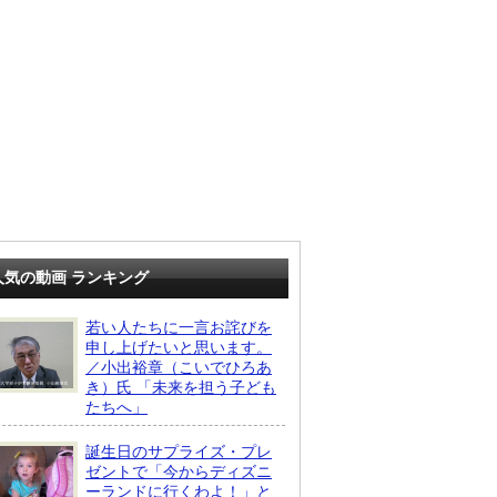
人気の動画 ランキング
若い人たちに一言お詫びを
申し上げたいと思います。
／小出裕章（こいでひろあ
き）氏 「未来を担う子ども
たちへ」
誕生日のサプライズ・プレ
ゼントで「今からディズニ
ーランドに行くわよ！」と