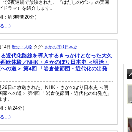
」で2夜連続で放映された、『はだしのゲン』の実写
ビドラマ）を紹介します。
間：約3時間20分）
る…)
月14日
歴史・人物
タグ:
さかのぼり日本史
よる近代化路線を導入するきっかけとなった大久
西欧体験／NHK・さかのぼり日本史 ＜明治・
への道＞ 第4回 「岩倉使節団・近代化の出発
7月26日に放送された、NHK・さかのぼり日本史 ＜明
国家への道＞ 第4回 「岩倉使節団・近代化の出発点」
ます。
間：約24分）
る…)