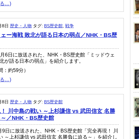
る…)
0月8日
歴史・人物
タグ:
BS歴史館
,
戦争
ェー海戦 敗北が語る日本の弱点／NHK・BS歴
12月6日に放送された、NHK・BS歴史館「ミッドウェ
敗北が語る日本の弱点」を紹介します。
間：約59分）
る…)
0月8日
歴史・人物
タグ:
BS歴史館
！ 川中島の戦い ～上杉謙信 vs 武田信玄 名勝
～／NHK・BS歴史館
2月9日に放送された、NHK・BS歴史館「完全再現！ 川
 ～上杉謙信 vs 武田信玄 名勝負に迫る～」を紹介し