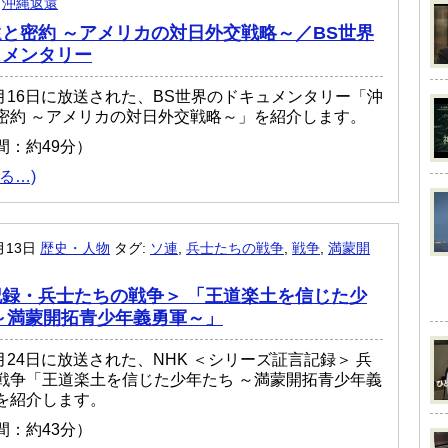
,
沖縄返還
と密約 ～アメリカの対日外交戦略～／BS世界
ュメンタリー
年5月16日に放送された、BS世界のドキュメンタリー「沖
密約 ～アメリカの対日外交戦略～」を紹介します。
間：約49分）
る…)
月13日
歴史・人物
タグ:
ソ連
,
兵士たちの戦争
,
戦争
,
満蒙開
録・兵士たちの戦争＞ 「王道楽土を信じた少
～満蒙開拓青少年義勇軍～」
4月24日に放送された、NHK ＜シリーズ証言記録＞ 兵
戦争「王道楽土を信じた少年たち ～満蒙開拓青少年義
を紹介します。
間：約43分）