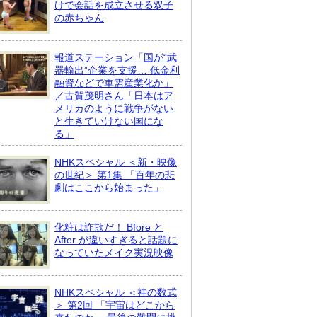
けで会話を成立させる双子
の赤ちゃん
報道ステーション「国が“武
器輸出”企業を支援… 低金利
融資などで軍需産業化か」
／古賀茂明さん「日本はア
メリカのように戦争がない
と生きていけない国にな
る」
NHKスペシャル ＜新・映像
の世紀＞ 第1集 「百年の悲
劇はここから始まった」
化粧は詐欺だ！ Bfore と
After が違いすぎると話題に
なっていたメイク実況映像
NHKスペシャル ＜神の数式
＞ 第2回 「宇宙はどこから