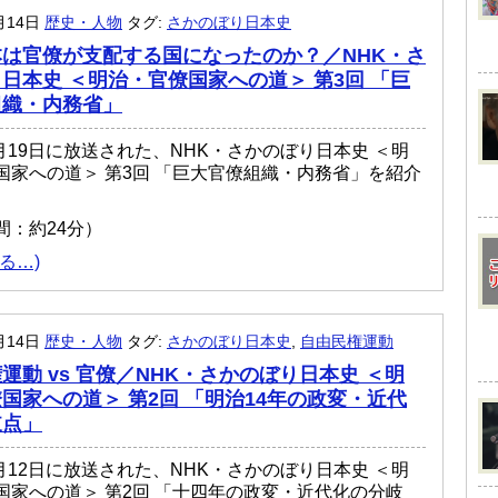
月14日
歴史・人物
タグ:
さかのぼり日本史
は官僚が支配する国になったのか？／NHK・さ
日本史 ＜明治・官僚国家への道＞ 第3回 「巨
組織・内務省」
7月19日に放送された、NHK・さかのぼり日本史 ＜明
国家への道＞ 第3回 「巨大官僚組織・内務省」を紹介
間：約24分）
る…)
月14日
歴史・人物
タグ:
さかのぼり日本史
,
自由民権運動
運動 vs 官僚／NHK・さかのぼり日本史 ＜明
国家への道＞ 第2回 「明治14年の政変・近代
岐点」
7月12日に放送された、NHK・さかのぼり日本史 ＜明
国家への道＞ 第2回 「十四年の政変・近代化の分岐