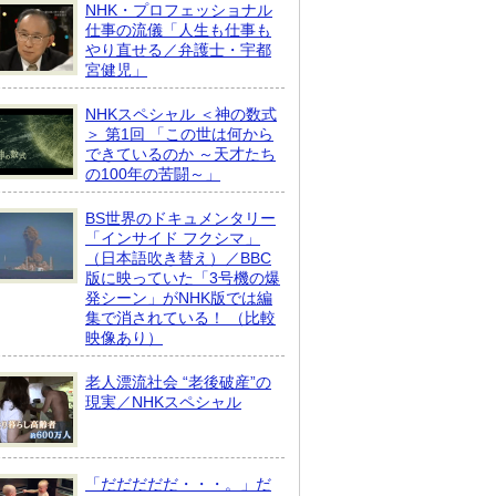
NHK・プロフェッショナル
仕事の流儀「人生も仕事も
やり直せる／弁護士・宇都
宮健児」
NHKスペシャル ＜神の数式
＞ 第1回 「この世は何から
できているのか ～天才たち
の100年の苦闘～」
BS世界のドキュメンタリー
「インサイド フクシマ」
（日本語吹き替え）／BBC
版に映っていた「3号機の爆
発シーン」がNHK版では編
集で消されている！ （比較
映像あり）
老人漂流社会 “老後破産”の
現実／NHKスペシャル
「だだだだだ・・・。」だ