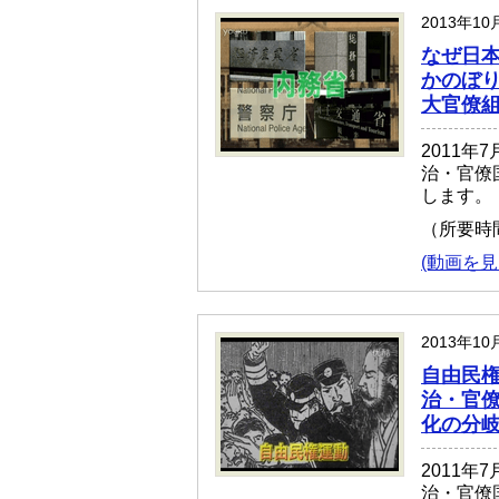
2013年10
なぜ日本
かのぼり
大官僚
2011年
治・官僚
します。
（所要時
(動画を見
2013年10
自由民権
治・官僚
化の分
2011年
治・官僚