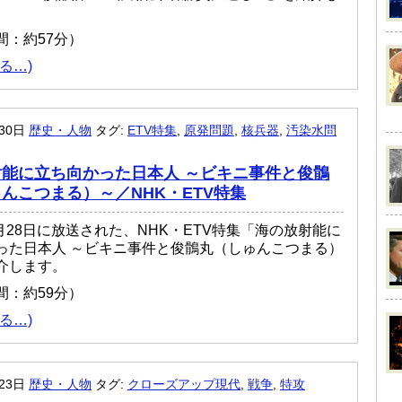
間：約57分）
る…)
月30日
歴史・人物
タグ:
ETV特集
,
原発問題
,
核兵器
,
汚染水問
能に立ち向かった日本人 ～ビキニ事件と俊鶻
んこつまる）～／NHK・ETV特集
9月28日に放送された、NHK・ETV特集「海の放射能に
った日本人 ～ビキニ事件と俊鶻丸（しゅんこつまる）
介します。
間：約59分）
る…)
月23日
歴史・人物
タグ:
クローズアップ現代
,
戦争
,
特攻