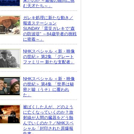
来たのか ～最後の難問に挑
む天才たち～」
ガレキ処理に新たな動き／
報道ステーション
SUNDAY「震災ガレキで“森
の防波堤” ～84歳学者の挑戦
に密着～」
NHKスペシャル ＜新・映像
の世紀＞ 第2集 「グレート
ファミリー 新たな支配者」
NHKスペシャル ＜新・映像
の世紀＞ 第4集 「世界は秘
密と嘘（うそ）に覆われ
た」
被ばくした人が、どのよう
に亡くなっていくのか？放
射線が人間の臓器をどう蝕
んでいくのか？／NHKスペ
シャル「封印された原爆報
告書」