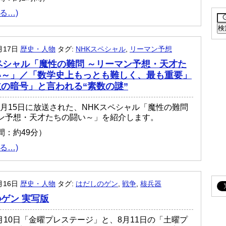
る…)
月17日
歴史・人物
タグ:
NHKスペシャル
,
リーマン予想
ペシャル「魔性の難問 ～リーマン予想・天才た
い～」／「数学史上もっとも難しく、最も重要」
の暗号」と言われる“素数の謎”
11月15日に放送された、NHKスペシャル「魔性の難問
ン予想・天才たちの闘い～」を紹介します。
間：約49分）
る…)
月16日
歴史・人物
タグ:
はだしのゲン
,
戦争
,
核兵器
ゲン 実写版
8月10日「金曜プレステージ」と、8月11日の「土曜プ