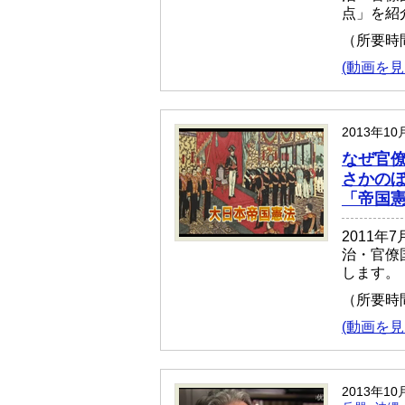
点」を紹
（所要時
(動画を見
2013年10
なぜ官僚
さかのぼ
「帝国
2011年
治・官僚
します。
（所要時
(動画を見
2013年10