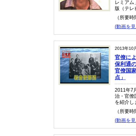
レミアム
版（テレ
（所要時
(動画を見
2013年10
官僚に
保利通の
官僚国家
点」
2011年
治・官僚
を紹介し
（所要時
(動画を見