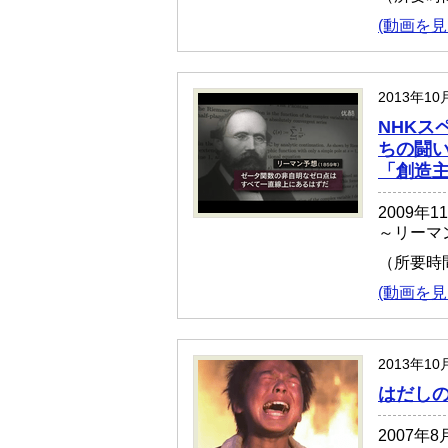
(動画を見
2013年10
NHKス
ちの闘
「創造主
2009年
～リーマ
（所要時
(動画を見
2013年10
はだしの
2007年