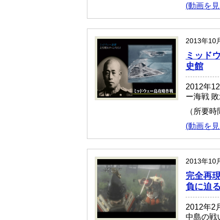
(動画を見
2013年1
ミッドウ
史館
2012年
ー海戦 
（所要時
(動画を見
2013年1
完全再現
負に迫る
2012年
中島の戦い