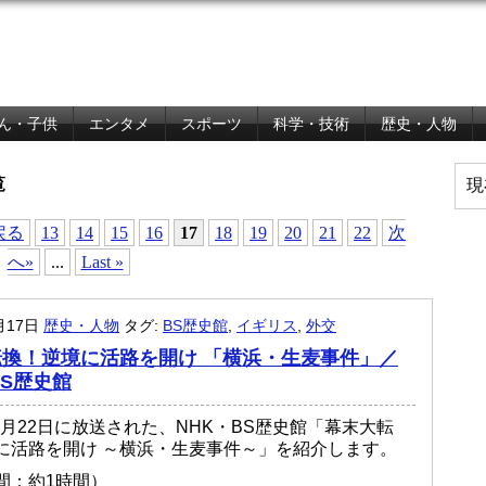
ん・子供
エンタメ
スポーツ
科学・技術
歴史・人物
覧
現
戻る
13
14
15
16
17
18
19
20
21
22
次
へ»
...
Last »
月17日
歴史・人物
タグ:
BS歴史館
,
イギリス
,
外交
換！逆境に活路を開け 「横浜・生麦事件」／
BS歴史館
11月22日に放送された、NHK・BS歴史館「幕末大転
に活路を開け ～横浜・生麦事件～」を紹介します。
間：約1時間）