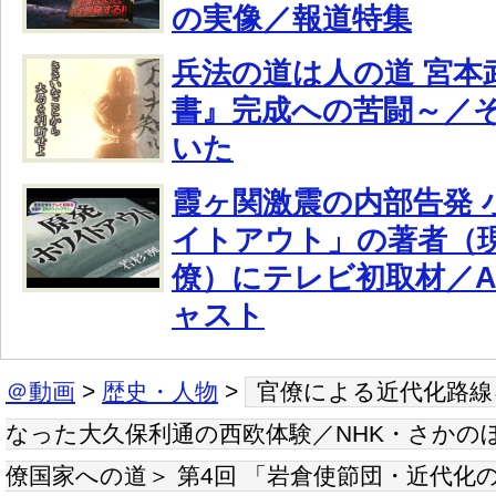
の実像／報道特集
兵法の道は人の道 宮本
書』完成への苦闘～／
いた
霞ヶ関激震の内部告発 
イトアウト」の著者（
僚）にテレビ初取材／A
ャスト
＠動画
>
歴史・人物
>
官僚による近代化路線
なった大久保利通の西欧体験／NHK・さかの
僚国家への道＞ 第4回 「岩倉使節団・近代化