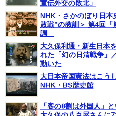
宣伝外交の敗北」
NHK・さかのぼり日本史
敗戦”の教訓＞ 第4回
調」
大久保利通・新生日本
れた「幻の日清戦争」
動いた
大日本帝国憲法はこう
NHK・BS歴史館
「客の8割は外国人」と
大久保の八百屋さんに7