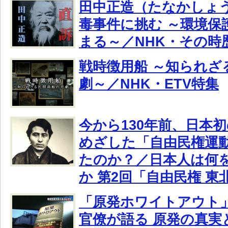
田中正造（たなかしょう
毒事件に挑む ～環境保
まる～／NHK・その時
戦時徴用船 ～知られざ
劇～／NHK・ETV特集
今から130年前、日本
めざした「自由民権運
たのか？／日本人は何
か 第2回「自由民権 
「原発ホワイトアウト
官僚が語る 原発の真実