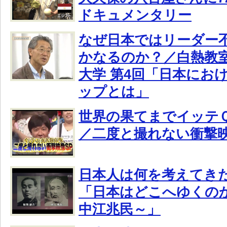
ドキュメンタリー
なぜ日本ではリーダー
かなるのか？／白熱教室
大学 第4回「日本にお
ップとは」
世界の果てまでイッテＱ
／二度と撮れない衝撃
日本人は何を考えてきた
「日本はどこへゆくのか
中江兆民～」