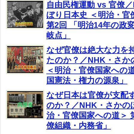
自由民権運動 vs 官僚
ぼり日本史 ＜明治・官
第2回 「明治14年の政
岐点」
なぜ官僚は絶大な力を
たのか？／NHK・さか
＜明治・官僚国家への道
国憲法・権力の源泉」
なぜ日本は官僚が支配
のか？／NHK・さかの
治・官僚国家への道＞ 
僚組織・内務省」