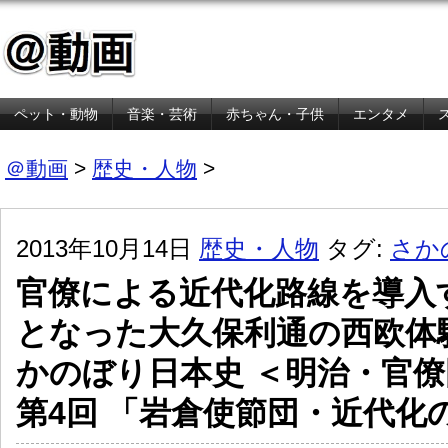
ペット・動物
音楽・芸術
赤ちゃん・子供
エンタメ
金融・経済
＠動画
>
歴史・人物
>
2013年10月14日
歴史・人物
タグ:
さか
官僚による近代化路線を導入
となった大久保利通の西欧体
かのぼり日本史 ＜明治・官
第4回 「岩倉使節団・近代化