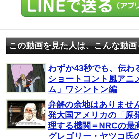
この動画を見た人は、こんな動画
わずか43秒でも、伝わ
ショートコント風アニ
ム」ワシントン編
弁解の余地はありませ
発大国アメリカの「原
理する機関＝NRCの最
グレゴリー・ヤツコ氏