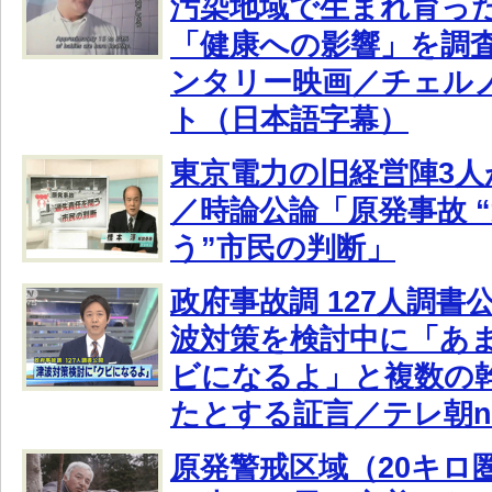
汚染地域で生まれ育っ
「健康への影響」を調
ンタリー映画／チェル
ト（日本語字幕）
東京電力の旧経営陣3人
／時論公論「原発事故 
う”市民の判断」
政府事故調 127人調書
波対策を検討中に「あ
ビになるよ」と複数の
たとする証言／テレ朝n
原発警戒区域（20キロ