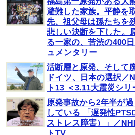
福島第一原発がある大
避難した家族。平静を
先、祖父母は孫たちを
悲しい決断を下した。
る一家の、苦渋の400
ュメンタリー
活断層と原発、そして廃
ドイツ、日本の選択／N
ト13 ＜3.11大震災シ
原発事故から2年半が
している 「遅発性PTS
ストレス障害）」／NH
トTV