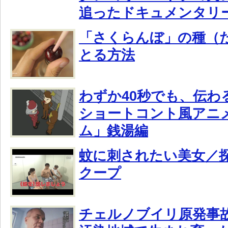
追ったドキュメンタリ
「さくらんぼ」の種（
とる方法
わずか40秒でも、伝わ
ショートコント風アニ
ム」銭湯編
蚊に刺されたい美女／
クープ
チェルノブイリ原発事故