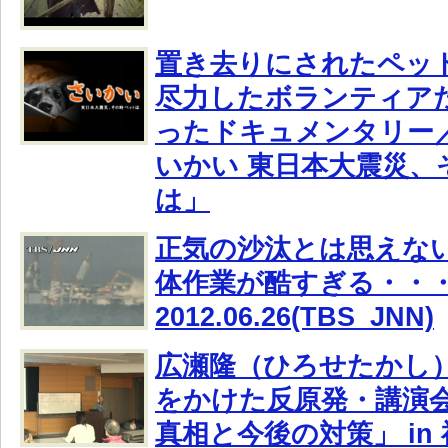
置き去りにされたペッ
尽力したボランティア
ったドキュメンタリー／B
いかい 東日本大震災、
は」
正気の沙汰とは思えな
体作業が酷すぎる・・
2012.06.26(TBS_JNN)
広瀬隆（ひろせたかし
をかけた反原発・講演
真相と今後の対策」 in