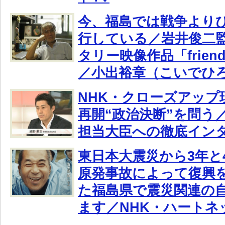
今、福島では戦争より
行している／岩井俊二
タリー映像作品「friends a
／小出裕章（こいでひ
NHK・クローズアップ
再開“政治決断”を問う
担当大臣への徹底イン
東日本大震災から3年と
原発事故によって復興
た福島県で震災関連の
ます／NHK・ハートネ