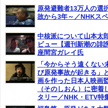
原発避難者13万人の選択
故から3年～／NHKス
中核派について山本太
ビュー【週刊新潮の誹
座間宮ガレイ氏
「今からそう遠くない
び原発事故が起きる」
画を作った日本人映画
（そのしおん）に密着
タリー／NHK・ETV特