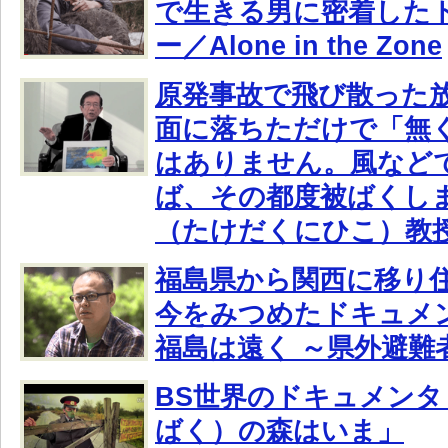
で生きる男に密着した
ー／Alone in the Zone
原発事故で飛び散った
面に落ちただけで「無
はありません。風など
ば、その都度被ばくし
（たけだくにひこ）教
福島県から関西に移り
今をみつめたドキュメ
福島は遠く ～県外避難
BS世界のドキュメンタ
ばく）の森はいま」