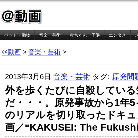
ペット・動物
音楽・芸術
赤ちゃん・子供
エンタメ
金融・経済
＠動画
>
音楽・芸術
>
2013年3月6日
音楽・芸術
タグ:
原発問
外を歩くたびに自殺している
だ・・・。原発事故から1年5
のリアルを切り取ったドキュ
画／“KAKUSEI: The Fukush