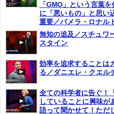
「GMO」という言葉を
に「悪いもの」と思い
重要／パメラ・ロナル
無知の追及／スチュワ
スタイン
効率を追求することは
る／ダニエレ・クエル
全ての科学者に告ぐ！
していることに興味が
語って聞かせて！ただ