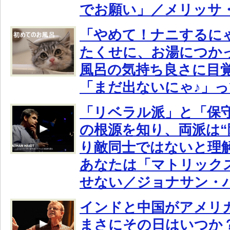
でお願い」／メリッサ
「やめて！ナニするに
たくせに、お湯につか
風呂の気持ち良さに目
「まだ出ないにゃ♪」
「リベラル派」と「保
の根源を知り、両派は“
り敵同士ではないと理
あなたは「マトリック
せない／ジョナサン・
インドと中国がアメリ
まさにその日はいつか