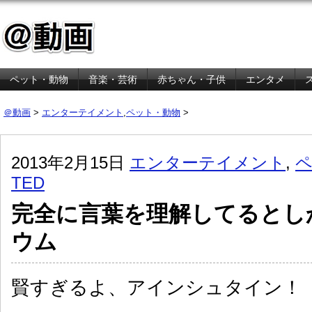
ペット・動物
音楽・芸術
赤ちゃん・子供
エンタメ
金融・経済
＠動画
>
エンターテイメント
,
ペット・動物
>
2013年2月15日
エンターテイメント
,
TED
完全に言葉を理解してるとし
ウム
賢すぎるよ、アインシュタイン！