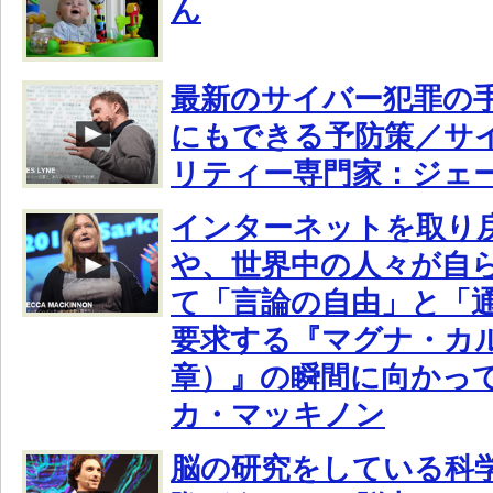
ん
最新のサイバー犯罪の
にもできる予防策／サ
リティー専門家：ジェ
インターネットを取り
や、世界中の人々が自
て「言論の自由」と「
要求する『マグナ・カ
章）』の瞬間に向かっ
カ・マッキノン
脳の研究をしている科