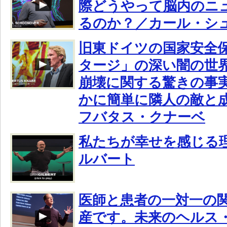
際どうやって脳内のニ
るのか？／カール・シ
旧東ドイツの国家安全
タージ」の深い闇の世界
崩壊に関する驚きの事
かに簡単に隣人の敵と
フバタス・クナーベ
私たちが幸せを感じる
ルバート
医師と患者の一対一の
産です。未来のヘルス