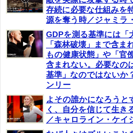
存続に必要な仕組みを
源を奪う時／ジャミラ
GDPを測る基準には「
「森林破壊」まで含ま
もの健康状態」や「官
含まれない。必要なの
基準」なのではないか
ンリー
よその誰かになろうと
く、自分を信じて生き
／キャロライン・ケイ