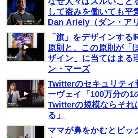
なぜ人々はズルいこと
して盗みを働いても平
Dan Ariely（ダン・
「旗」をデザインする
原則と、この原則が「
ザイン」に当てはまる
ン・マーズ
Twitterのセキュリ
ーヴェイ「100万分の
Twitterの規模ならそれ
る」
ママが鼻をかむとビッ