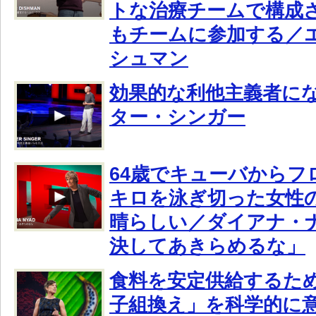
トな治療チームで構成
もチームに参加する／
シュマン
効果的な利他主義者に
ター・シンガー
64歳でキューバからフ
キロを泳ぎ切った女性
晴らしい／ダイアナ・ナ
決してあきらめるな」
食料を安定供給するた
子組換え」を科学的に