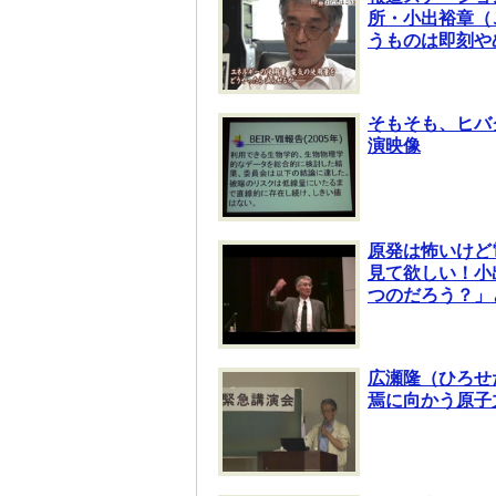
所・小出裕章（
うものは即刻や
そもそも、ヒバ
演映像
原発は怖いけど
見て欲しい！小
つのだろう？」
広瀬隆（ひろせ
焉に向かう原子力