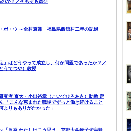
るのか？／そもそも総研
・ボ・ウ ～全村避難 福島県飯舘村二年の記録
定」はどうやって成立し、何が問題であったか？／
どうてつや）教授
研究者 京大・小出裕章（こいでひろあき）助教 定
ん 「こんな恵まれた職場でずっと働き続けること
何よりもありがたかった」
ン「原発 わたしはこう思う」京都大学原子炉実験