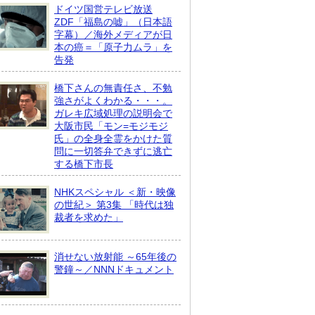
ドイツ国営テレビ放送
ZDF「福島の嘘」（日本語
字幕）／海外メディアが日
本の癌＝「原子力ムラ」を
告発
橋下さんの無責任さ、不勉
強さがよくわかる・・・。
ガレキ広域処理の説明会で
大阪市民「モン=モジモジ
氏」の全身全霊をかけた質
問に一切答弁できずに逃亡
する橋下市長
NHKスペシャル ＜新・映像
の世紀＞ 第3集 「時代は独
裁者を求めた」
消せない放射能 ～65年後の
警鐘～／NNNドキュメント