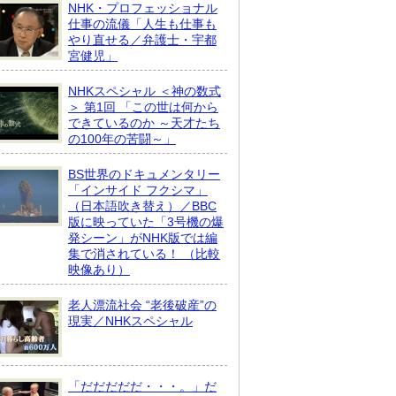
NHK・プロフェッショナル
仕事の流儀「人生も仕事も
やり直せる／弁護士・宇都
宮健児」
NHKスペシャル ＜神の数式
＞ 第1回 「この世は何から
できているのか ～天才たち
の100年の苦闘～」
BS世界のドキュメンタリー
「インサイド フクシマ」
（日本語吹き替え）／BBC
版に映っていた「3号機の爆
発シーン」がNHK版では編
集で消されている！ （比較
映像あり）
老人漂流社会 “老後破産”の
現実／NHKスペシャル
「だだだだだ・・・。」だ