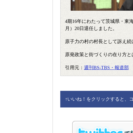
4期16年にわたって茨城県・東
月）20日退任しました。
原子力の村の村長として訴え続
原発政策と街づくりの在り方と
引用元：
週刊BS-TBS・報道部
↑
いいね！をクリックすると、コメ