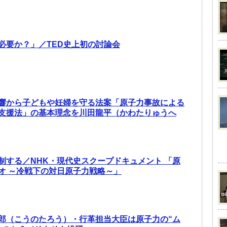
必要か？」／TED史上初の討論会
響から子どもや妊婦を守る法案「原子力事故による
支援法」の基本理念を川田龍平（かわたりゅうへ
制する／NHK・現代史スクープドキュメント 「原
オ ～冷戦下の対日原子力戦略～」
郎（こうのたろう）・行革担当大臣は原子力の“ム