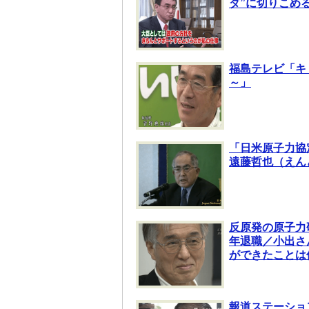
ダ”に切りこめ
福島テレビ「キ
～」
「日米原子力協
遠藤哲也（えん
反原発の原子力
年退職／小出さ
ができたことは
報道ステーショ