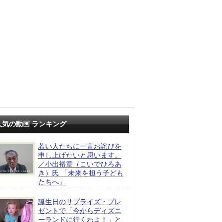
人気の動画 ランキング
若い人たちに一言お詫びを
申し上げたいと思います。
／小出裕章（こいでひろあ
き）氏 「未来を担う子ども
たちへ」
誕生日のサプライズ・プレ
ゼントで「今からディズニ
ーランドに行くわよ！」と