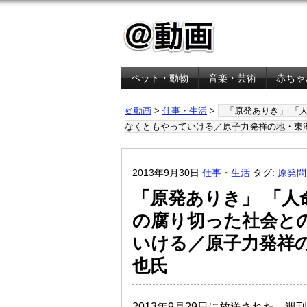
ペット・動物
音楽・芸術
赤ちゃ
金融・経済
＠動画
>
仕事・生活
>
「原発ありき」 「
なくともやっていける／原子力発祥の地・東
2013年9月30日
仕事・生活
タグ:
原発問
「原発ありき」 「人
の腐り切った社会と
いける／原子力発祥
也氏
2013年9月29日に放送された、週