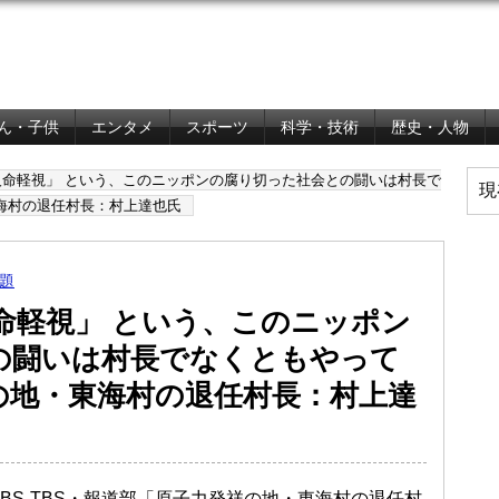
ん・子供
エンタメ
スポーツ
科学・技術
歴史・人物
人命軽視」 という、このニッポンの腐り切った社会との闘いは村長で
現
海村の退任村長：村上達也氏
題
命軽視」 という、このニッポン
の闘いは村長でなくともやって
の地・東海村の退任村長：村上達
刊BS-TBS・報道部「原子力発祥の地・東海村の退任村