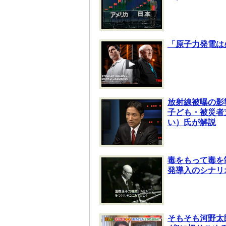
「原子力発電は
放射線被曝の影
子ども・被災者
い）氏が解説
毒をもって毒を
発導入のシナリ
そもそも河野太