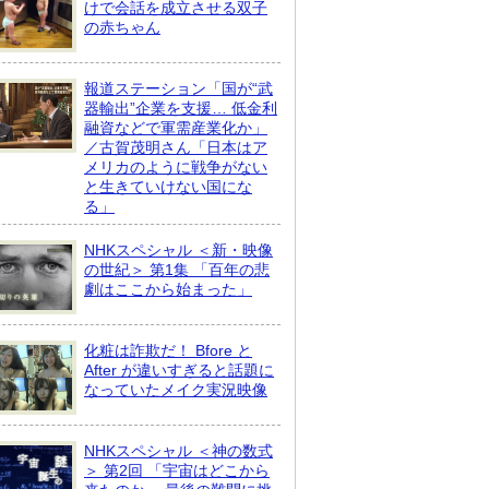
けで会話を成立させる双子
の赤ちゃん
報道ステーション「国が“武
器輸出”企業を支援… 低金利
融資などで軍需産業化か」
／古賀茂明さん「日本はア
メリカのように戦争がない
と生きていけない国にな
る」
NHKスペシャル ＜新・映像
の世紀＞ 第1集 「百年の悲
劇はここから始まった」
化粧は詐欺だ！ Bfore と
After が違いすぎると話題に
なっていたメイク実況映像
NHKスペシャル ＜神の数式
＞ 第2回 「宇宙はどこから