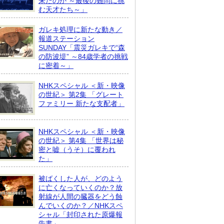
来たのか ～最後の難問に挑
む天才たち～」
ガレキ処理に新たな動き／
報道ステーション
SUNDAY「震災ガレキで“森
の防波堤” ～84歳学者の挑戦
に密着～」
NHKスペシャル ＜新・映像
の世紀＞ 第2集 「グレート
ファミリー 新たな支配者」
NHKスペシャル ＜新・映像
の世紀＞ 第4集 「世界は秘
密と嘘（うそ）に覆われ
た」
被ばくした人が、どのよう
に亡くなっていくのか？放
射線が人間の臓器をどう蝕
んでいくのか？／NHKスペ
シャル「封印された原爆報
告書」