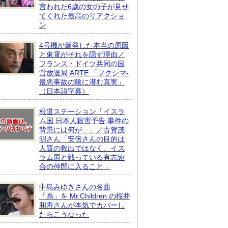
言われた6歳の女の子が見せ
てくれた最高のリアクショ
ン
4号機が爆発した本当の原因
と東電がそれを隠す理由／
フランス・ドイツ共同の国
営放送局 ARTE 「フクシマ-
最悪事故の陰に潜む真実」
（日本語字幕）
報道ステーション「イスラ
ム国 日本人殺害予告 事件の
背景には何が…」／古賀茂
明さん「安倍さんの目的は
人質の救出ではなく、イス
ラム国と戦っている有志連
合の仲間に入ること」
中島みゆきさんの名曲
「糸」を Mr.Children の桜井
和寿さんが本気でカバーし
たらこうなった