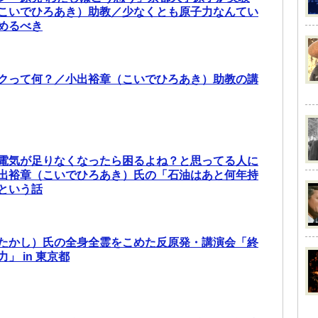
こいでひろあき）助教／少なくとも原子力なんてい
めるべき
クって何？／小出裕章（こいでひろあき）助教の講
電気が足りなくなったら困るよね？と思ってる人に
出裕章（こいでひろあき）氏の「石油はあと何年持
という話
たかし）氏の全身全霊をこめた反原発・講演会「終
」 in 東京都