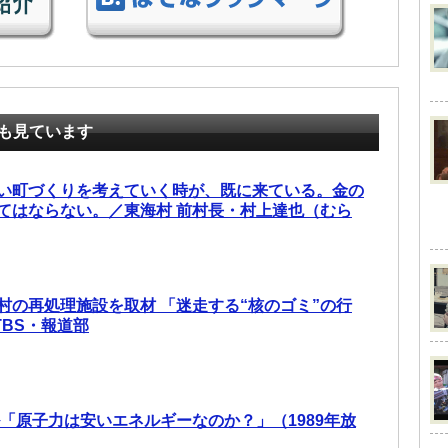
も見ています
い町づくりを考えていく時が、既に来ている。金の
てはならない。／東海村 前村長・村上達也（むら
村の再処理施設を取材 「迷走する“核のゴミ”の行
TBS・報道部
ル「原子力は安いエネルギーなのか？」（1989年放