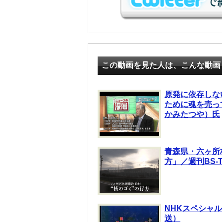
この動画を見た人は、こんな動画
原発に依存しな
ために魂を売っ
かみたつや）氏
青森県・六ヶ所
方」／週刊BS-
NHKスペシャ
送）