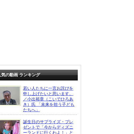
人気の動画 ランキング
若い人たちに一言お詫びを
申し上げたいと思います。
／小出裕章（こいでひろあ
き）氏 「未来を担う子ども
たちへ」
誕生日のサプライズ・プレ
ゼントで「今からディズニ
ーランドに行くわよ！」と