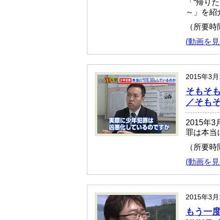
「“帰り
～」を紹
（所要時
(動画を見
2015年3
そもそも
／そも
2015
罪は本当
（所要時
(動画を見
2015年3
もう一度