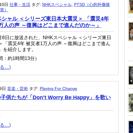
月10日
仕事・生活
タグ:
NHKスペシャル
,
PTSD（心的外傷後
害）
ペシャル ＜シリーズ東日本大震災＞ 「震災4年
万人の声 ～復興はどこまで進んだのか～」
3月8日に放送された、NHKスペシャル ＜シリーズ東日
＞「震災4年 被災者1万人の声 ～復興はどこまで進ん
」を紹介します。
間：約1時間13分）
る…)
月9日
音楽・芸術
タグ:
Playing For Change
供たちが「Don’t Worry Be Happy」を歌い
♪
る…)