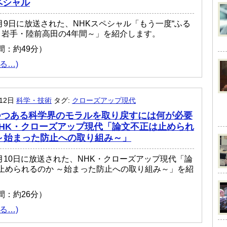
ペシャル
3月9日に放送された、NHKスペシャル「もう一度“ふる
 ～岩手・陸前高田の4年間～」を紹介します。
間：約49分）
る…)
月12日
科学・技術
タグ:
クローズアップ現代
つつある科学界のモラルを取り戻すには何が必要
HK・クローズアップ現代「論文不正は止められ
～始まった防止への取り組み～」
年3月10日に放送された、NHK・クローズアップ現代「論
止められるのか ～始まった防止への取り組み～」を紹
。
間：約26分）
る…)