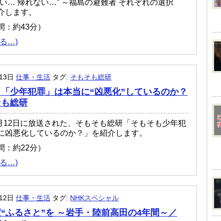
たい… 帰れない…” ～福島の避難者 それぞれの選択
介します。
間：約43分）
る…)
月13日
仕事・生活
タグ:
そもそも総研
「少年犯罪」は本当に“凶悪化”しているのか？
そも総研
年3月12日に放送された、そもそも総研「そもそも少年犯
に凶悪化しているのか？」を紹介します。
間：約22分）
る…)
月12日
仕事・生活
タグ:
NHKスペシャル
“ふるさと”を ～岩手・陸前高田の4年間～／