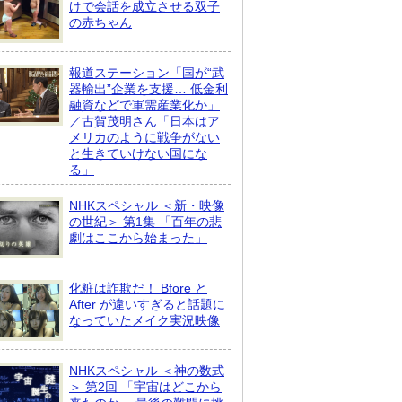
けで会話を成立させる双子
の赤ちゃん
報道ステーション「国が“武
器輸出”企業を支援… 低金利
融資などで軍需産業化か」
／古賀茂明さん「日本はア
メリカのように戦争がない
と生きていけない国にな
る」
NHKスペシャル ＜新・映像
の世紀＞ 第1集 「百年の悲
劇はここから始まった」
化粧は詐欺だ！ Bfore と
After が違いすぎると話題に
なっていたメイク実況映像
NHKスペシャル ＜神の数式
＞ 第2回 「宇宙はどこから