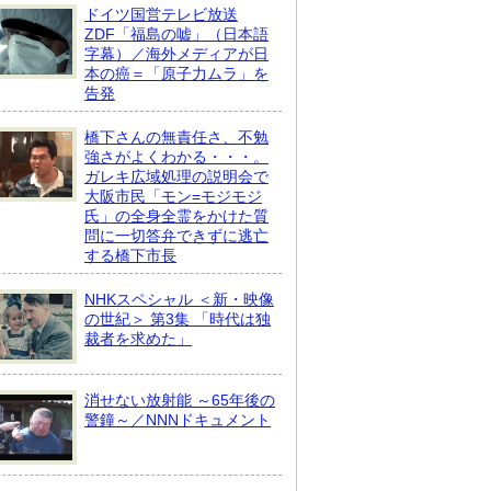
ドイツ国営テレビ放送
ZDF「福島の嘘」（日本語
字幕）／海外メディアが日
本の癌＝「原子力ムラ」を
告発
橋下さんの無責任さ、不勉
強さがよくわかる・・・。
ガレキ広域処理の説明会で
大阪市民「モン=モジモジ
氏」の全身全霊をかけた質
問に一切答弁できずに逃亡
する橋下市長
NHKスペシャル ＜新・映像
の世紀＞ 第3集 「時代は独
裁者を求めた」
消せない放射能 ～65年後の
警鐘～／NNNドキュメント