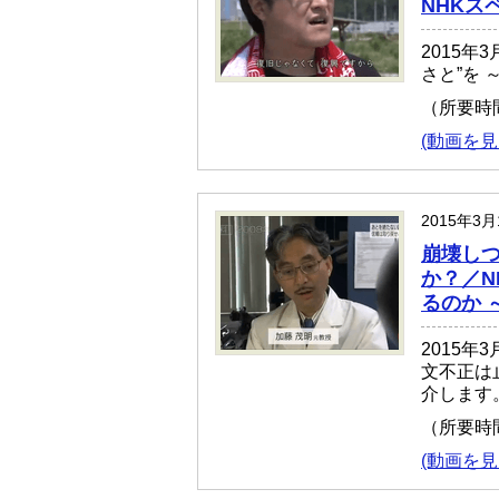
NHKス
2015年
さと”を
（所要時
(動画を見
2015年3
崩壊し
か？／N
るのか 
2015
文不正は
介します
（所要時
(動画を見