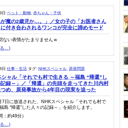
月9日
ペット・動物
,
赤ちゃん・子供
れが魔の2歳児か…。」／女の子の「お医者さん
」に付き合わされるワンコが完全に諦めモード
切ない表情がたまりませんｗ
る…)
月8日
仕事・生活
タグ:
NHKスペシャル
,
原発問題
ペシャル「それでも村で生きる ～福島 “帰還”し
の記録～」／「帰還」の先頭を走ってきた川内村
見つめ、原発事故から4年目の現実を追った
年3月7日に放送された、NHKスペシャル「それでも村で
～福島 “帰還”した人々の記録～」を紹介します。
間：約49分）
る…)