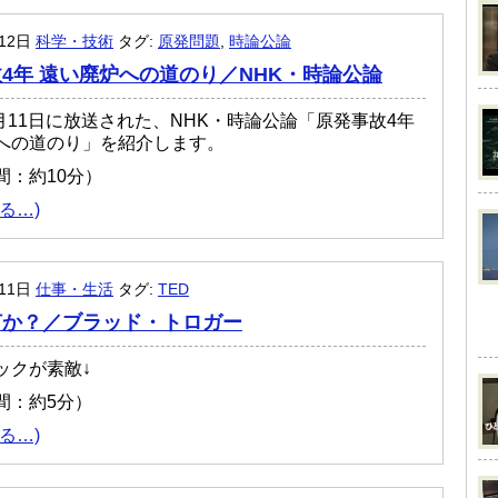
月12日
科学・技術
タグ:
原発問題
,
時論公論
4年 遠い廃炉への道のり／NHK・時論公論
3月11日に放送された、NHK・時論公論「原発事故4年
への道のり」を紹介します。
間：約10分）
る…)
月11日
仕事・生活
タグ:
TED
何か？／ブラッド・トロガー
ックが素敵↓
間：約5分）
る…)