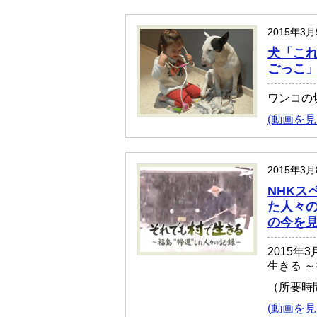
2015年3
犬「こ
ごっこ
ワンコの
(動画を見
2015年3
NHKス
た人々
の今を
2015
生きる 
（所要時
(動画を見