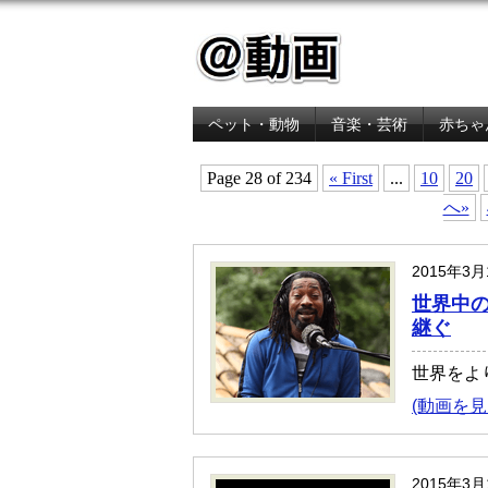
ペット・動物
音楽・芸術
赤ちゃ
金融・経済
Page 28 of 234
« First
...
10
20
へ»
2015年3
世界中の
継ぐ
世界をよ
(動画を見
2015年3