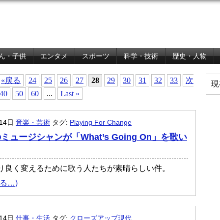
ん・子供
エンタメ
スポーツ
科学・技術
歴史・人物
«戻る
24
25
26
27
28
29
30
31
32
33
次
現
40
50
60
...
Last »
月14日
音楽・芸術
タグ:
Playing For Change
ミュージシャンが「What’s Going On」を歌い
り良く変えるために歌う人たちが素晴らしい件。
る…)
月14日
仕事・生活
タグ:
クローズアップ現代