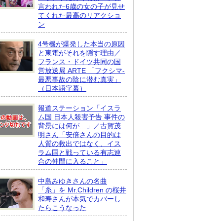
言われた6歳の女の子が見せ
てくれた最高のリアクショ
ン
4号機が爆発した本当の原因
と東電がそれを隠す理由／
フランス・ドイツ共同の国
営放送局 ARTE 「フクシマ-
最悪事故の陰に潜む真実」
（日本語字幕）
報道ステーション「イスラ
ム国 日本人殺害予告 事件の
背景には何が…」／古賀茂
明さん「安倍さんの目的は
人質の救出ではなく、イス
ラム国と戦っている有志連
合の仲間に入ること」
中島みゆきさんの名曲
「糸」を Mr.Children の桜井
和寿さんが本気でカバーし
たらこうなった