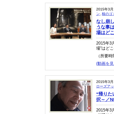
2015年3
ン
,
核のゴ
なし崩
うな事
場はどこ
2015
場”はど
（所要時
(動画を見
2015年3
ローズアッ
“帰りた
択～／N
2015年