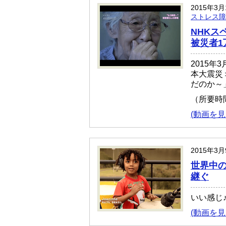
2015年3
ストレス障
NHKス
被災者1
2015年
本大震災
だのか～
（所要時
(動画を見
2015年3
世界中の子
継ぐ
いい感じ
(動画を見