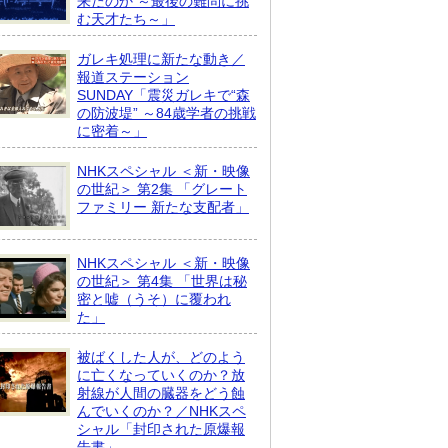
来たのか ～最後の難問に挑
む天才たち～」
ガレキ処理に新たな動き／
報道ステーション
SUNDAY「震災ガレキで“森
の防波堤” ～84歳学者の挑戦
に密着～」
NHKスペシャル ＜新・映像
の世紀＞ 第2集 「グレート
ファミリー 新たな支配者」
NHKスペシャル ＜新・映像
の世紀＞ 第4集 「世界は秘
密と嘘（うそ）に覆われ
た」
被ばくした人が、どのよう
に亡くなっていくのか？放
射線が人間の臓器をどう蝕
んでいくのか？／NHKスペ
シャル「封印された原爆報
告書」