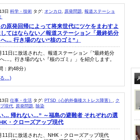
月13日
科学・技術
タグ:
オンカロ
,
原発問題
,
報道ステーショ
ミ
しの原発回帰によって将来世代にツケをまわすよ
はしてはならない／報道ステーション「最終処分
へ… 行き場のない“核のゴミ”」
年3月11日に放送された、報道ステーション「“最終処分
こへ…。行き場のない『核のゴミ』」を紹介します。
間：約48分）
る…)
月13日
仕事・生活
タグ:
PTSD（心的外傷後ストレス障害）
,
ク
プ現代
,
原発問題
,
除染
い… 帰れない…” ～福島の避難者 それぞれの選
HK・クローズアップ現代
3月11日に放送された、NHK・クローズアップ現代