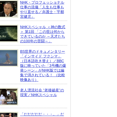
NHK・プロフェッショナル
仕事の流儀「人生も仕事も
やり直せる／弁護士・宇都
宮健児」
NHKスペシャル ＜神の数式
＞ 第1回 「この世は何から
できているのか ～天才たち
の100年の苦闘～」
BS世界のドキュメンタリー
「インサイド フクシマ」
（日本語吹き替え）／BBC
版に映っていた「3号機の爆
発シーン」がNHK版では編
集で消されている！ （比較
映像あり）
老人漂流社会 “老後破産”の
現実／NHKスペシャル
「だだだだだ・・・。」だ