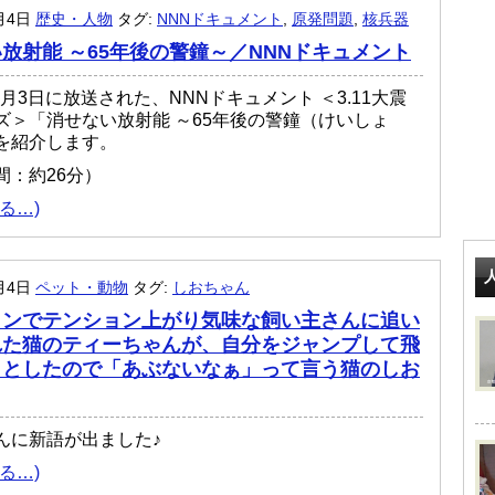
1月4日
歴史・人物
タグ:
NNNドキュメント
,
原発問題
,
核兵器
放射能 ～65年後の警鐘～／NNNドキュメント
11月3日に放送された、NNNドキュメント ＜3.11大震
ズ＞「消せない放射能 ～65年後の警鐘（けいしょ
を紹介します。
間：約26分）
る…)
1月4日
ペット・動物
タグ:
しおちゃん
ィンでテンション上がり気味な飼い主さんに追い
れた猫のティーちゃんが、自分をジャンプして飛
うとしたので「あぶないなぁ」って言う猫のしお
んに新語が出ました♪
る…)