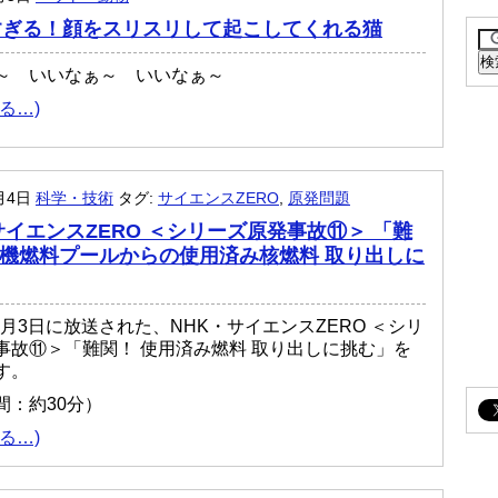
すぎる！顔をスリスリして起こしてくれる猫
～ いいなぁ～ いいなぁ～
る…)
1月4日
科学・技術
タグ:
サイエンスZERO
,
原発問題
サイエンスZERO ＜シリーズ原発事故⑪＞ 「難
号機燃料プールからの使用済み核燃料 取り出しに
11月3日に放送された、NHK・サイエンスZERO ＜シリ
事故⑪＞「難関！ 使用済み燃料 取り出しに挑む」を
す。
間：約30分）
る…)