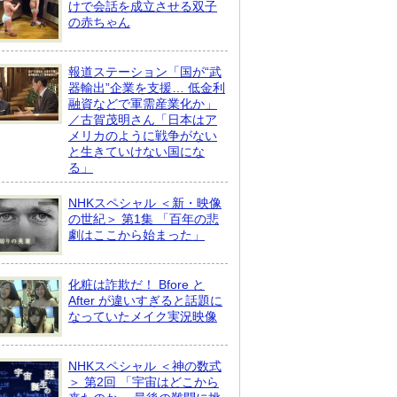
けで会話を成立させる双子
の赤ちゃん
報道ステーション「国が“武
器輸出”企業を支援… 低金利
融資などで軍需産業化か」
／古賀茂明さん「日本はア
メリカのように戦争がない
と生きていけない国にな
る」
NHKスペシャル ＜新・映像
の世紀＞ 第1集 「百年の悲
劇はここから始まった」
化粧は詐欺だ！ Bfore と
After が違いすぎると話題に
なっていたメイク実況映像
NHKスペシャル ＜神の数式
＞ 第2回 「宇宙はどこから