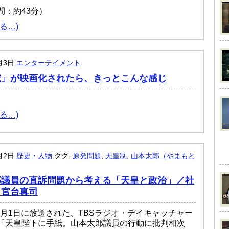
間：約43分）
る…)
1月3日
エンターテイメント
獣」が映画化されたら、きっとこんな感じ
る…)
1月2日
歴史・人物
タグ:
原発問題
,
天皇制
,
山本太郎（やまもと
郎議員の直訴問題から考える「天皇と政治」／社
・宮台真司
11月1日に放送された、TBSラジオ・デイキャッチャー
「天皇陛下に手紙。山本太郎議員の行動に批判相次