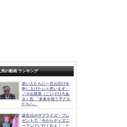
人気の動画 ランキング
若い人たちに一言お詫びを
申し上げたいと思います。
／小出裕章（こいでひろあ
き）氏 「未来を担う子ども
たちへ」
誕生日のサプライズ・プレ
ゼントで「今からディズニ
ーランドに行くわよ！」と