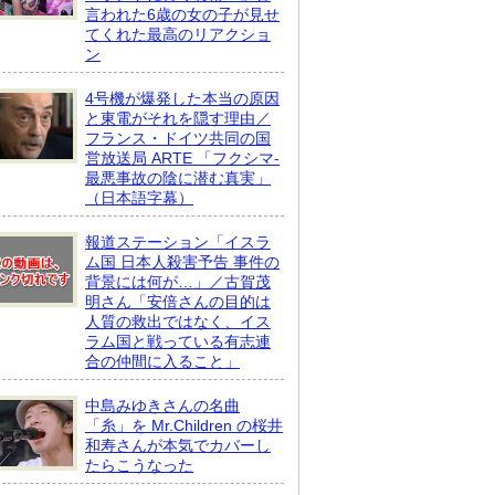
言われた6歳の女の子が見せ
てくれた最高のリアクショ
ン
4号機が爆発した本当の原因
と東電がそれを隠す理由／
フランス・ドイツ共同の国
営放送局 ARTE 「フクシマ-
最悪事故の陰に潜む真実」
（日本語字幕）
報道ステーション「イスラ
ム国 日本人殺害予告 事件の
背景には何が…」／古賀茂
明さん「安倍さんの目的は
人質の救出ではなく、イス
ラム国と戦っている有志連
合の仲間に入ること」
中島みゆきさんの名曲
「糸」を Mr.Children の桜井
和寿さんが本気でカバーし
たらこうなった