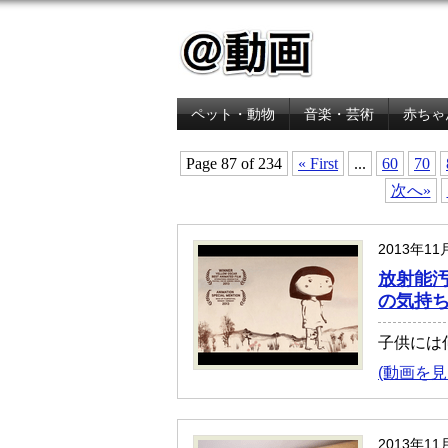
ペット・動物
音楽・芸術
赤ちゃ
金融・経済
Page 87 of 234
« First
...
60
70
次へ»
2013年1
放射能
の気持ち
子供には
(動画を見
2013年1