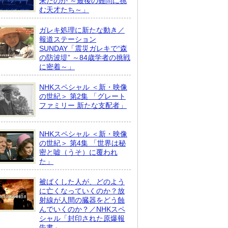
来たのか ～最後の難問に挑
む天才たち～」
ガレキ処理に新たな動き／
報道ステーション
SUNDAY「震災ガレキで“森
の防波堤” ～84歳学者の挑戦
に密着～」
NHKスペシャル ＜新・映像
の世紀＞ 第2集 「グレート
ファミリー 新たな支配者」
NHKスペシャル ＜新・映像
の世紀＞ 第4集 「世界は秘
密と嘘（うそ）に覆われ
た」
被ばくした人が、どのよう
に亡くなっていくのか？放
射線が人間の臓器をどう蝕
んでいくのか？／NHKスペ
シャル「封印された原爆報
告書」