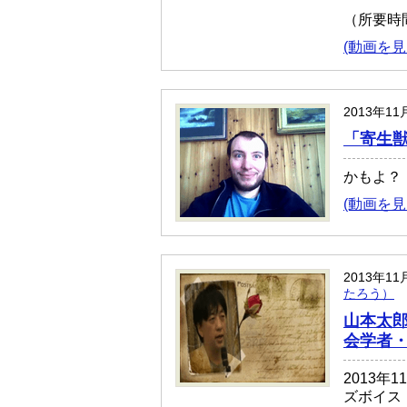
（所要時
(動画を見
2013年1
「寄生
かもよ？
(動画を見
2013年1
たろう）
山本太
会学者
2013年
ズボイス