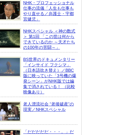
NHK・プロフェッショナル
仕事の流儀「人生も仕事も
やり直せる／弁護士・宇都
宮健児」
NHKスペシャル ＜神の数式
＞ 第1回 「この世は何から
できているのか ～天才たち
の100年の苦闘～」
BS世界のドキュメンタリー
「インサイド フクシマ」
（日本語吹き替え）／BBC
版に映っていた「3号機の爆
発シーン」がNHK版では編
集で消されている！ （比較
映像あり）
老人漂流社会 “老後破産”の
現実／NHKスペシャル
「だだだだだ・・・。」だ