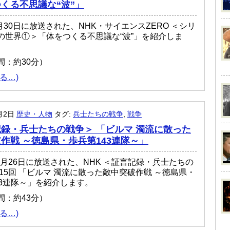
くる不思議な“波”」
4月30日に放送された、NHK・サイエンスZERO ＜シリ
の世界①＞「体をつくる不思議な“波”」を紹介しま
間：約30分）
る…)
1月2日
歴史・人物
タグ:
兵士たちの戦争
,
戦争
録・兵士たちの戦争＞ 「ビルマ 濁流に散った
作戦 ～徳島県・歩兵第143連隊～」
10月26日に放送された、NHK ＜証言記録・兵士たちの
第15回 「ビルマ 濁流に散った敵中突破作戦 ～徳島県・
43連隊～」を紹介します。
間：約43分）
る…)