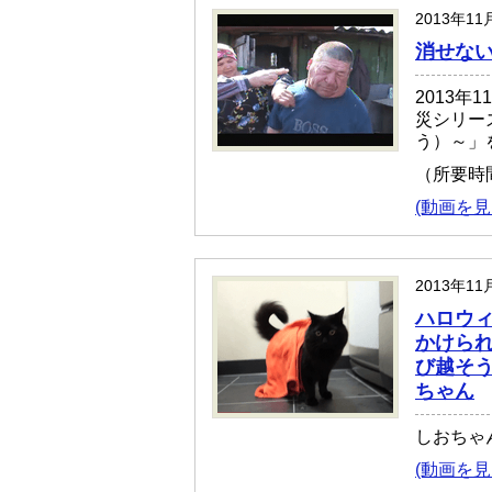
2013年1
消せない
2013年
災シリー
う）～」
（所要時
(動画を見
2013年1
ハロウ
かけら
び越そ
ちゃん
しおちゃ
(動画を見