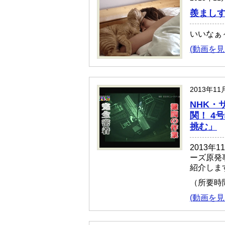
羨まし
いいなぁ
(動画を見
2013年1
NHK・
関！ 4
挑む」
2013年
ーズ原発
紹介しま
（所要時
(動画を見