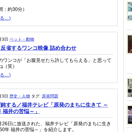
間：約30分）
る…)
1月3日
ペット・動物
反省するワンコ映像 詰め合わせ
のワンコが「お腹見せたら許してもらえる」と思って
ね（笑）
る…)
1月3日
歴史・人物
タグ:
原発問題
鈍する／福井テレビ「原発のまちに生きて ～
年 福井の苦悩～」
年5月26日に放送された、福井テレビ「原発のまちに生き
致50年 福井の苦悩～」を紹介します。