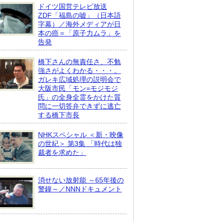
ドイツ国営テレビ放送
ZDF「福島の嘘」（日本語
字幕）／海外メディアが日
本の癌＝「原子力ムラ」を
告発
橋下さんの無責任さ、不勉
強さがよくわかる・・・。
ガレキ広域処理の説明会で
大阪市民「モン=モジモジ
氏」の全身全霊をかけた質
問に一切答弁できずに逃亡
する橋下市長
NHKスペシャル ＜新・映像
の世紀＞ 第3集 「時代は独
裁者を求めた」
消せない放射能 ～65年後の
警鐘～／NNNドキュメント