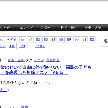
ん・子供
エンタメ
スポーツ
科学・技術
歴史・人物
80
«戻る
83
84
85
86
87
88
89
90
91
92
現
100
110
120
...
Last »
1月5日
音楽・芸術
タグ:
アニメ
,
原発問題
汚染のせいで自由に外で遊べない「福島の子ども
」を表現した短編アニメ「Abita」
何の責任もないのにね・・・。
る…)
1月5日
ペット・動物