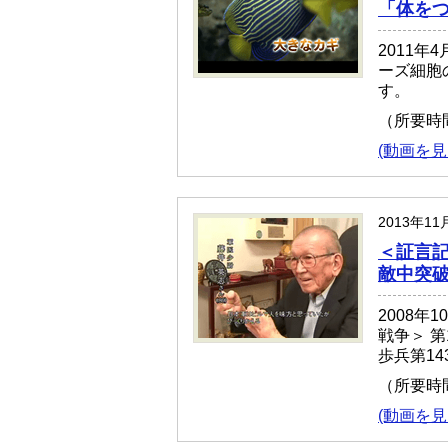
「体をつ
2011年
ーズ細胞
す。
（所要時
(動画を見
2013年1
＜証言記
敵中突破
2008年
戦争＞ 
歩兵第1
（所要時
(動画を見