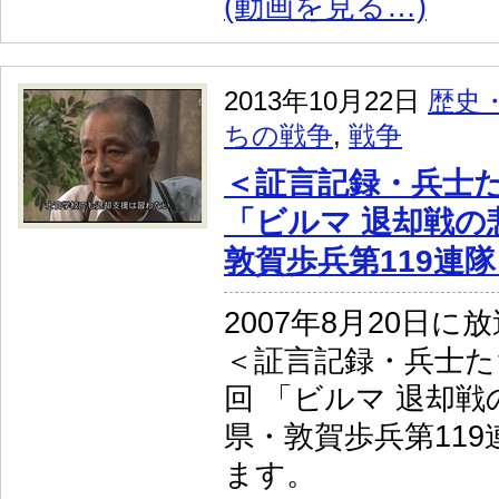
(動画を見る…)
2013年10月22日
歴史
ちの戦争
,
戦争
＜証言記録・兵士
「ビルマ 退却戦の
敦賀歩兵第119連
2007年8月20日に
＜証言記録・兵士た
回 「ビルマ 退却戦
県・敦賀歩兵第11
ます。