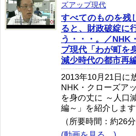
ズアップ現代
すべてのものを残
ると、財政破綻に
う・・・。／NHK
プ現代「わが町を身
減少時代の都市再
2013年10月21日
NHK・クローズア
を身の丈に ～人口
編～」を紹介します
（所要時間：約26
(動画を見る…)