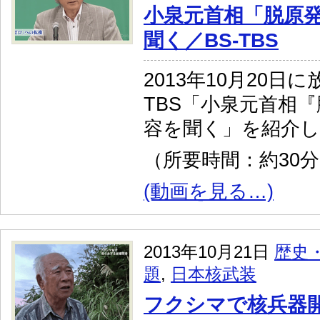
小泉元首相「脱原発
聞く／BS-TBS
2013年10月20日
TBS「小泉元首相『
容を聞く」を紹介
（所要時間：約30
(動画を見る…)
2013年10月21日
歴史
題
,
日本核武装
フクシマで核兵器