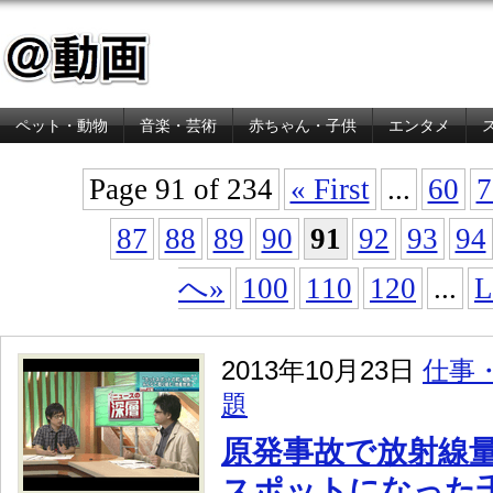
ペット・動物
音楽・芸術
赤ちゃん・子供
エンタメ
金融・経済
Page 91 of 234
« First
...
60
7
87
88
89
90
91
92
93
94
へ»
100
110
120
...
L
2013年10月23日
仕事
題
原発事故で放射線
スポットになった