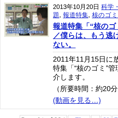
2013年10月20日
科学
題
,
報道特集
,
核のゴミ
報道特集「“核のゴ
／僕らは、もう逃
ない。
2011年11月15日
特集「“核のゴミ”
介します。
（所要時間：約20
(動画を見る…)