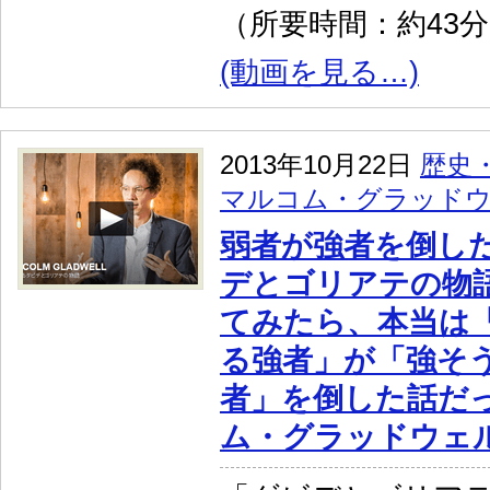
（所要時間：約43
(動画を見る…)
2013年10月22日
歴史
マルコム・グラッド
弱者が強者を倒し
デとゴリアテの物
てみたら、本当は
る強者」が「強そ
者」を倒した話だ
ム・グラッドウェ