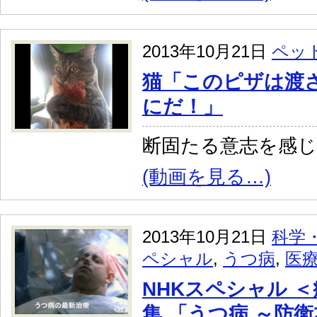
2013年10月21日
ペッ
猫「このピザは渡
にだ！」
断固たる意志を感
(動画を見る…)
2013年10月21日
科学
ペシャル
,
うつ病
,
医
NHKスペシャル ＜
集 「うつ病 ～防