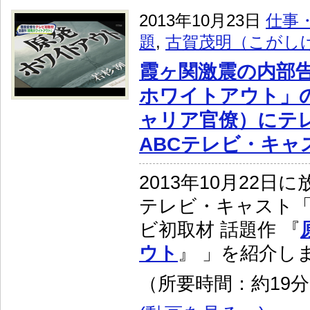
2013年10月23日
仕事
題
,
古賀茂明（こがし
霞ヶ関激震の内部告
ホワイトアウト」
ャリア官僚）にテ
ABCテレビ・キャ
2013年10月22日
テレビ・キャスト
ビ初取材 話題作 『
ウト
』 」を紹介し
（所要時間：約19