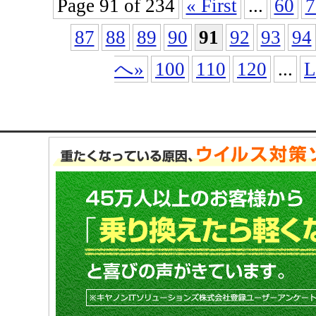
Page 91 of 234
« First
...
60
7
87
88
89
90
91
92
93
94
へ»
100
110
120
...
L