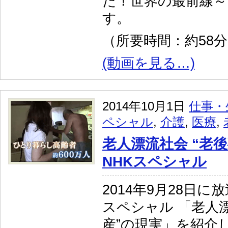
た！世界の最前線～
す。
（所要時間：約58
(動画を見る…)
2014年10月1日
仕事・
ペシャル
,
介護
,
医療
,
老人漂流社会 “老
NHKスペシャル
2014年9月28日に
スペシャル 「老人漂
産”の現実」を紹介