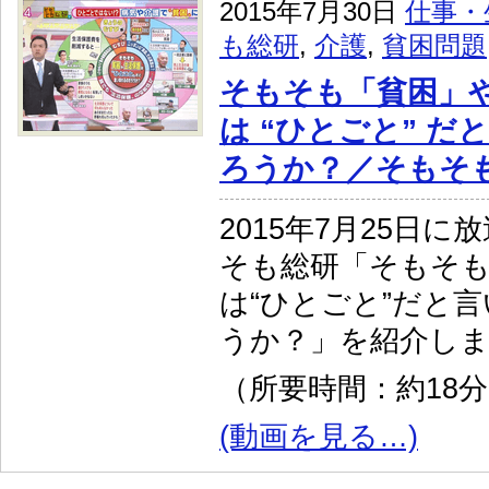
2015年7月30日
仕事・
も総研
,
介護
,
貧困問題
そもそも「貧困」
は “ひとごと” 
ろうか？／そもそ
2015年7月25日
そも総研「そもそも
は“ひとごと”だと
うか？」を紹介し
（所要時間：約18
(動画を見る…)