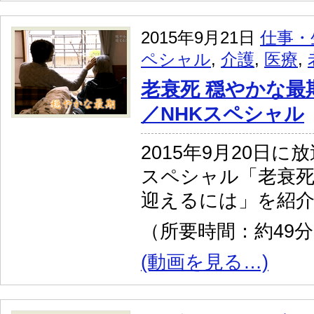
2015年9月21日
仕事・
ペシャル
,
介護
,
医療
,
老衰死 穏やかな最
／NHKスペシャル
2015年9月20日に
スペシャル「老衰死
迎えるには」を紹
（所要時間：約49
(動画を見る…)