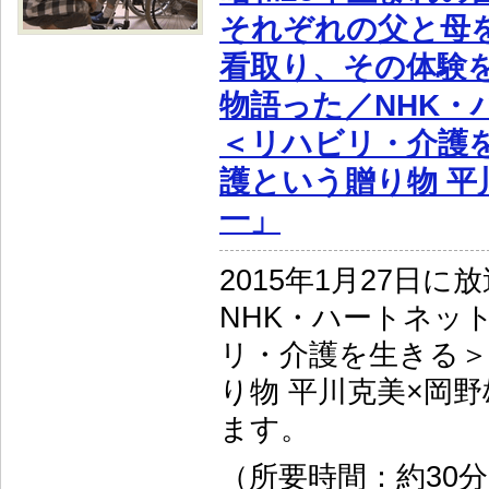
それぞれの父と母
看取り、その体験
物語った／NHK・
＜リハビリ・介護
護という贈り物 平
一」
2015年1月27日に
NHK・ハートネット
リ・介護を生きる＞
り物 平川克美×岡
ます。
（所要時間：約30