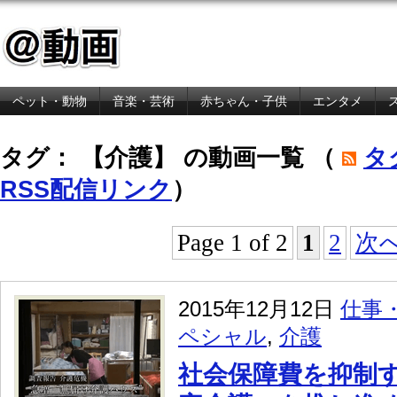
ペット・動物
音楽・芸術
赤ちゃん・子供
エンタメ
金融・経済
タグ： 【介護】 の動画一覧 （
タ
RSS配信リンク
）
Page 1 of 2
1
2
次へ
2015年12月12日
仕事
ペシャル
,
介護
社会保障費を抑制