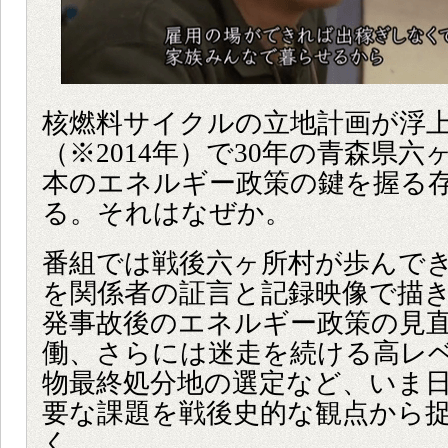
核燃料サイクルの立地計画が浮
（※2014年）で30年の青森県
本のエネルギー政策の鍵を握る
る。それはなぜか。
番組では戦後六ヶ所村が歩んで
を関係者の証言と記録映像で描
発事故後のエネルギー政策の見
働、さらには迷走を続ける高レ
物最終処分地の選定など、いま
要な課題を戦後史的な観点から
く。