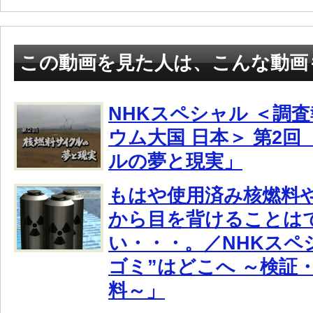
この動画を見た人は、こんな動画
NHKスペシャル ＜調査
ウム大国 日本＞ 第2回
ルの夢と現実」
もはや使用済み核燃料
から目を背けることは
い・・・。／NHKスペ
ゴミ”はどこへ ～検証
料～」