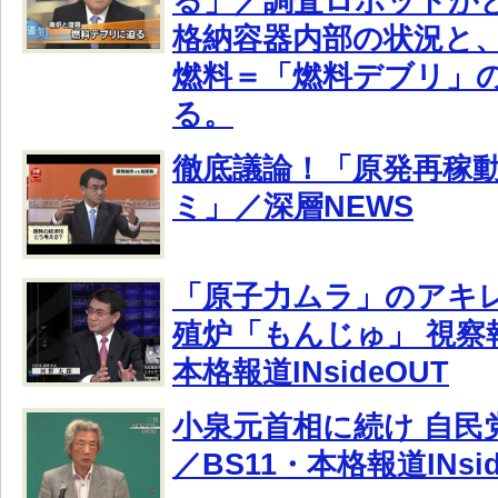
る」／調査ロボットが
格納容器内部の状況と
燃料＝「燃料デブリ」
る。
徹底議論！「原発再稼
ミ」／深層NEWS
「原子力ムラ」のアキ
殖炉「もんじゅ」 視察報
本格報道INsideOUT
小泉元首相に続け 自民
／BS11・本格報道INsid