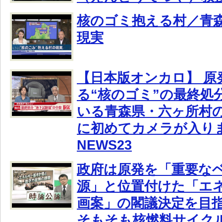
核のゴミ抱える村／青
現実
【日本版オンカロ】 原
る“核のゴミ”の最終処
いる青森県・六ヶ所村
に初めてカメラが入りま
NEWS23
政府は原発を「重要な
源」と位置付けた「エ
画案」の閣議決定を目
そもそも核燃料サイク