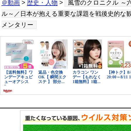
＠動画
>
歴史・人物
>
風雪のクロニクル ～
ル～／日本が抱える重要な課題を戦後史的な
メンタリー