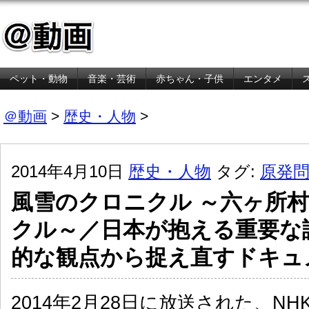
ペット・動物
音楽・芸術
赤ちゃん・子供
エンタメ
金融・経済
＠動画
>
歴史・人物
>
2014年4月10日
歴史・人物
タグ:
原発
風雪のクロニクル ～六ヶ所
クル～／日本が抱える重要な
的な観点から捉え直すドキュ
2014年2月28日に放送された、N