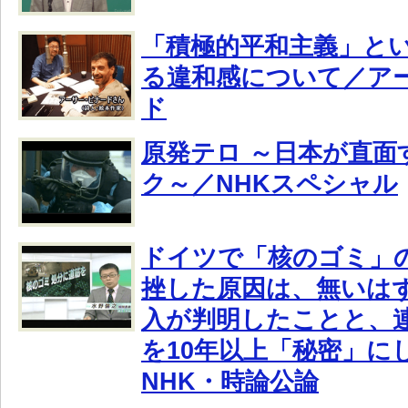
「積極的平和主義」と
る違和感について／ア
ド
原発テロ ～日本が直面
ク～／NHKスペシャル
ドイツで「核のゴミ」
挫した原因は、無いは
入が判明したことと、
を10年以上「秘密」に
NHK・時論公論