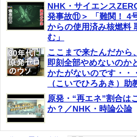
NHK・サイエンスZER
発事故⑪＞ 「難関！ 
からの使用済み核燃料 
む」
ここまで来たんだから
即刻全部やめないのか
かたがないのです・・
（こいでひろあき）助
原発・“再エネ”割合は
か？／NHK・時論公論