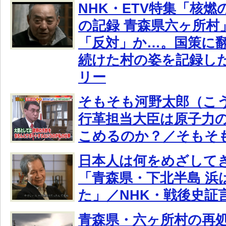
NHK・ETV特集「核燃
の記録 青森県六ヶ所村
「反対」か…。国策に
続けた村の姿を記録し
リー
そもそも河野太郎（こ
行革担当大臣は原子力の
こめるのか？／そもそ
日本人は何をめざしてき
「青森県・下北半島 浜
た」／NHK・戦後史証
青森県・六ヶ所村の再