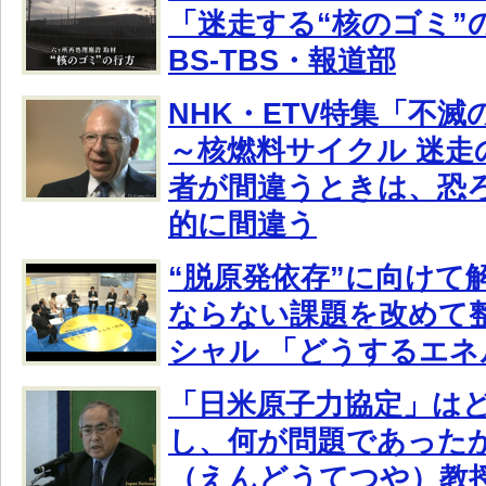
「迷走する“核のゴミ”
BS-TBS・報道部
NHK・ETV特集「不
～核燃料サイクル 迷走
者が間違うときは、恐
的に間違う
“脱原発依存”に向けて
ならない課題を改めて整
シャル 「どうするエネ
「日米原子力協定」は
し、何が問題であった
（えんどうてつや）教