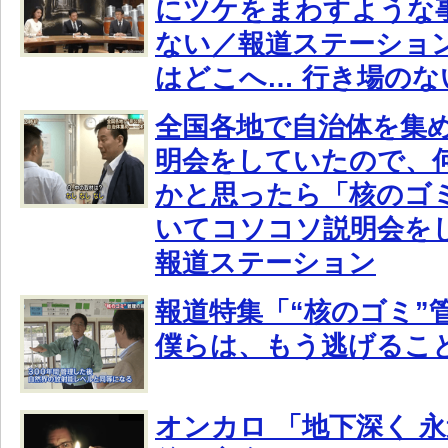
にツケをまわすような
ない／報道ステーショ
はどこへ… 行き場のな
全国各地で自治体を集め
明会をしていたので、
かと思ったら「核のゴ
いてコソコソ説明会を
報道ステーション
報道特集「“核のゴミ”
僕らは、もう逃げるこ
オンカロ 「地下深く 永