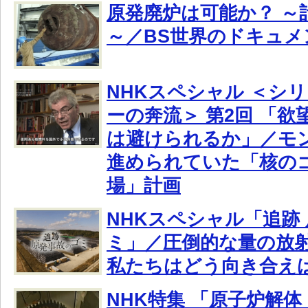
原発廃炉は可能か？ ～
～／BS世界のドキュメ
NHKスペシャル ＜シ
ーの奔流＞ 第2回 「
は避けられるか」／モ
進められていた「核の
場」計画
NHKスペシャル「追跡
ミ」／圧倒的な量の放
私たちはどう向き合え
NHK特集 「原子炉解体