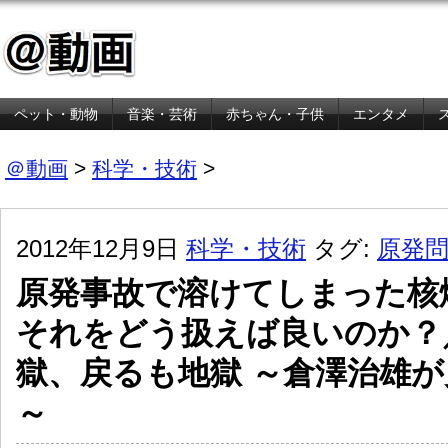
ペット・動物
音楽・芸術
赤ちゃん・子供
エンタメ
金融・経済
＠動画
>
科学・技術
>
2012年12月9日
科学・技術
タグ:
原発
原発事故で溶けてしまった核
それをどう扱えば良いのか？
獄、戻るも地獄 ～倉澤治雄
～