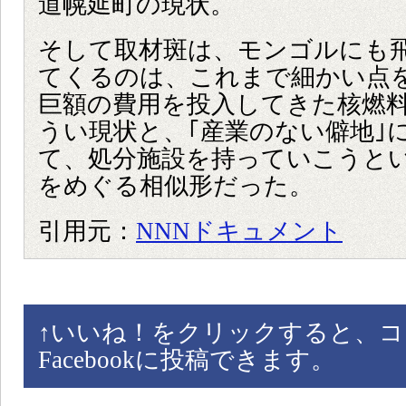
道幌延町の現状。
そして取材斑は、モンゴルにも
てくるのは、これまで細かい点
巨額の費用を投入してきた核燃
うい現状と、｢産業のない僻地｣
て、処分施設を持っていこうと
をめぐる相似形だった。
引用元：
NNNドキュメント
↑
いいね！をクリックすると、コ
Facebookに投稿できます。