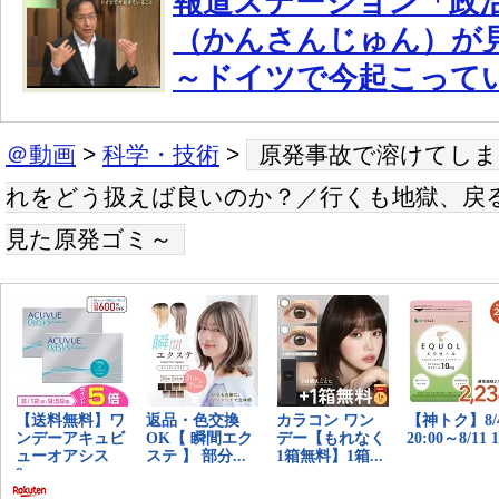
報道ステーション「政
（かんさんじゅん）が見
～ドイツで今起こって
＠動画
>
科学・技術
>
原発事故で溶けてしま
れをどう扱えば良いのか？／行くも地獄、戻る
見た原発ゴミ～