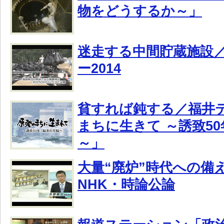
物をどうするか～」
迷走する中間貯蔵施設
ー2014
貧すれば鈍する／福井
まちに生きて ～誘致50
～」
大量“廃炉”時代への備
NHK・時論公論