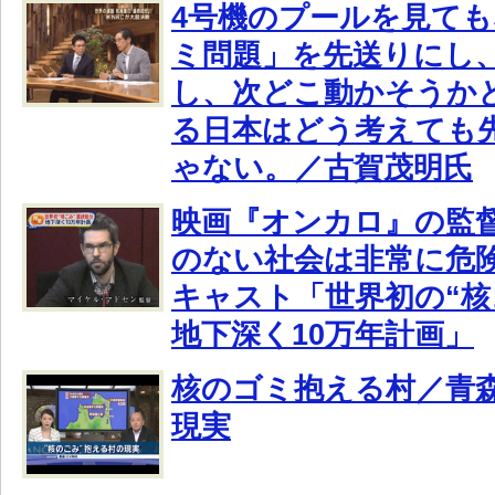
4号機のプールを見て
ミ問題」を先送りにし
し、次どこ動かそうか
る日本はどう考えても
ゃない。／古賀茂明氏
映画『オンカロ』の監
のない社会は非常に危険
キャスト「世界初の“核
地下深く10万年計画」
核のゴミ抱える村／青
現実