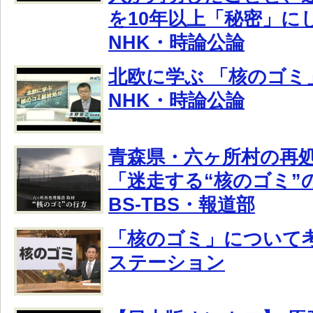
を10年以上「秘密」に
NHK・時論公論
北欧に学ぶ 「核のゴミ
NHK・時論公論
青森県・六ヶ所村の再
「迷走する“核のゴミ”
BS-TBS・報道部
「核のゴミ」について
ステーション