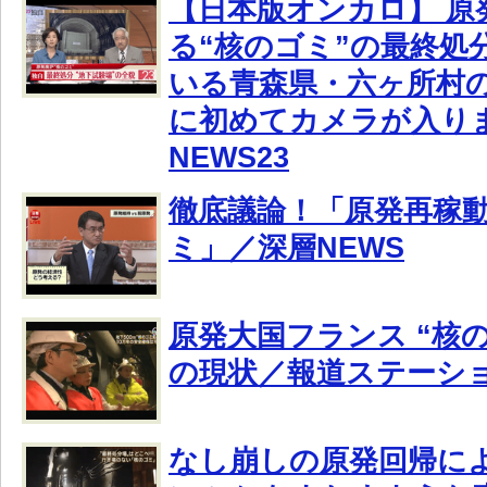
【日本版オンカロ】 原
る“核のゴミ”の最終処
いる青森県・六ヶ所村
に初めてカメラが入りま
NEWS23
徹底議論！「原発再稼
ミ」／深層NEWS
原発大国フランス “核
の現状／報道ステーシ
なし崩しの原発回帰に