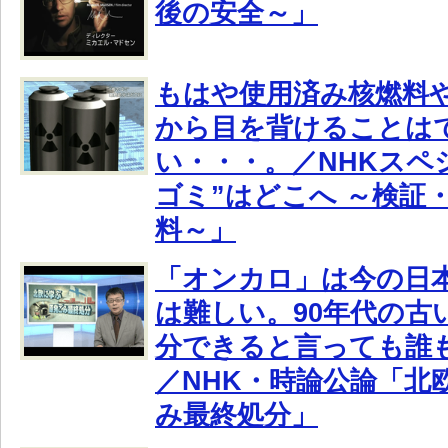
後の安全～」
もはや使用済み核燃料
から目を背けることは
い・・・。／NHKスペ
ゴミ”はどこへ ～検証
料～」
「オンカロ」は今の日
は難しい。90年代の古
分できると言っても誰
／NHK・時論公論「北
み最終処分」