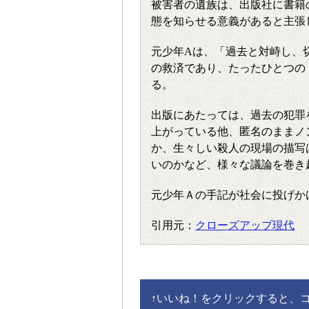
被害者の遺族は、出版社に書籍
態を知らせる意義があると主張
元少年Aは、「過去と対峙し、
の救済であり、たったひとつの
る。
出版にあたっては、過去の犯罪
上がっている他、匿名のままノ
か、生々しい殺人の現場の描写
いのかなど、様々な議論を巻き
元少年Ａの手記が社会に投げか
引用元：
クローズアップ現代
↑
いいね！をクリックすると、コメ