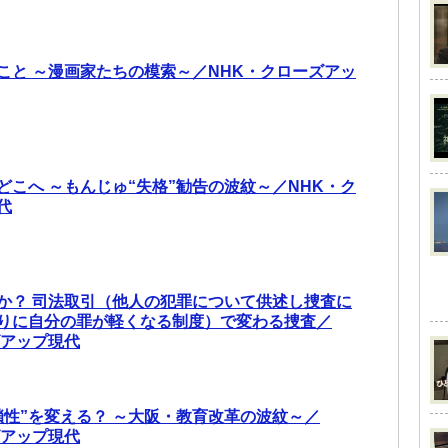
こと ～漫画家たちの模索～／NHK・クローズアッ
どこへ ～もんじゅ“失格”勧告の波紋～／NHK・ク
代
か？ 司法取引（他人の犯罪について供述し捜査に
りに自分の罪が軽くなる制度）で変わる捜査／
ズアップ現代
鎖性”を変える？ ～大阪・教育改革の波紋～／
ズアップ現代