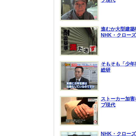
プ現代
進むか大型建築
NHK・クロー
そもそも「少年
総研
ストーカー加害
プ現代
NHK・クロー