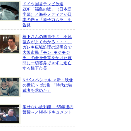
ドイツ国営テレビ放送
ZDF「福島の嘘」（日本語
字幕）／海外メディアが日
本の癌＝「原子力ムラ」を
告発
橋下さんの無責任さ、不勉
強さがよくわかる・・・。
ガレキ広域処理の説明会で
大阪市民「モン=モジモジ
氏」の全身全霊をかけた質
問に一切答弁できずに逃亡
する橋下市長
NHKスペシャル ＜新・映像
の世紀＞ 第3集 「時代は独
裁者を求めた」
消せない放射能 ～65年後の
警鐘～／NNNドキュメント