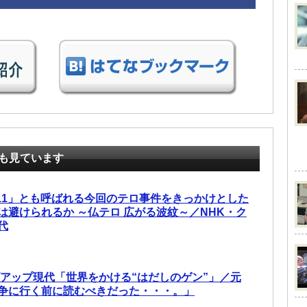
も見ています
.11」とも呼ばれる今回のテロ事件をきっかけとした
は避けられるか ～仏テロ 広がる波紋～／NHK・ク
代
ズアップ現代「世界をかける“はだしのゲン”」／元
争に行く前に読むべきだった・・・。」