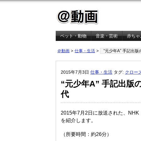
ペット・動物
音楽・芸術
赤ちゃ
金融・経済
＠動画
>
仕事・生活
>
“元少年A” 手記出
2015年7月3日
仕事・生活
タグ:
クロー
“元少年A” 手記出
代
2015年7月2日に放送された、NH
を紹介します。
（所要時間：約26分）