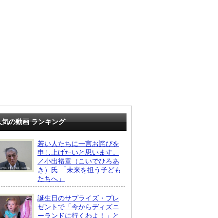
人気の動画 ランキング
若い人たちに一言お詫びを
申し上げたいと思います。
／小出裕章（こいでひろあ
き）氏 「未来を担う子ども
たちへ」
誕生日のサプライズ・プレ
ゼントで「今からディズニ
ーランドに行くわよ！」と