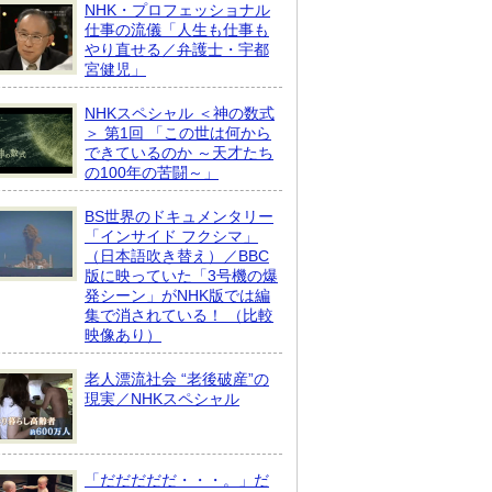
NHK・プロフェッショナル
仕事の流儀「人生も仕事も
やり直せる／弁護士・宇都
宮健児」
NHKスペシャル ＜神の数式
＞ 第1回 「この世は何から
できているのか ～天才たち
の100年の苦闘～」
BS世界のドキュメンタリー
「インサイド フクシマ」
（日本語吹き替え）／BBC
版に映っていた「3号機の爆
発シーン」がNHK版では編
集で消されている！ （比較
映像あり）
老人漂流社会 “老後破産”の
現実／NHKスペシャル
「だだだだだ・・・。」だ