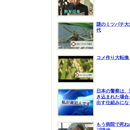
謎のミツバチ大
代
コメ作り大転換
日本の警察は、
き込まれた場合
出す仕組みにな
もう病院で死ね