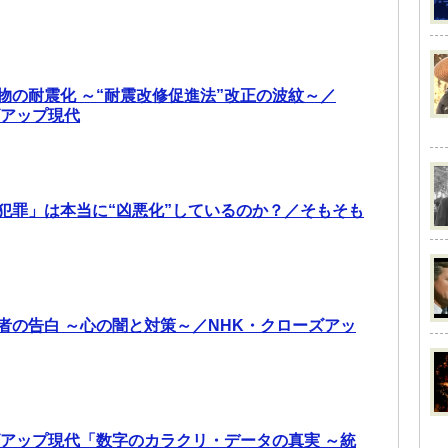
物の耐震化 ～“耐震改修促進法”改正の波紋～／
ズアップ現代
犯罪」は本当に“凶悪化”しているのか？／そもそも
者の告白 ～心の闇と対策～／NHK・クローズアッ
ズアップ現代「数字のカラクリ・データの真実 ～統