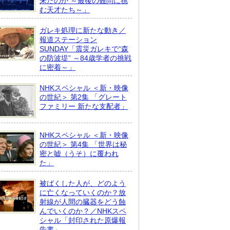
来たのか ～最後の難問に挑
む天才たち～」
ガレキ処理に新たな動き／
報道ステーション
SUNDAY「震災ガレキで“森
の防波堤” ～84歳学者の挑戦
に密着～」
NHKスペシャル ＜新・映像
の世紀＞ 第2集 「グレート
ファミリー 新たな支配者」
NHKスペシャル ＜新・映像
の世紀＞ 第4集 「世界は秘
密と嘘（うそ）に覆われ
た」
被ばくした人が、どのよう
に亡くなっていくのか？放
射線が人間の臓器をどう蝕
んでいくのか？／NHKスペ
シャル「封印された原爆報
告書」