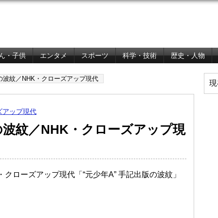
ん・子供
エンタメ
スポーツ
科学・技術
歴史・人物
版の波紋／NHK・クローズアップ現代
現
ズアップ現代
版の波紋／NHK・クローズアップ現
K・クローズアップ現代「“元少年A” 手記出版の波紋」