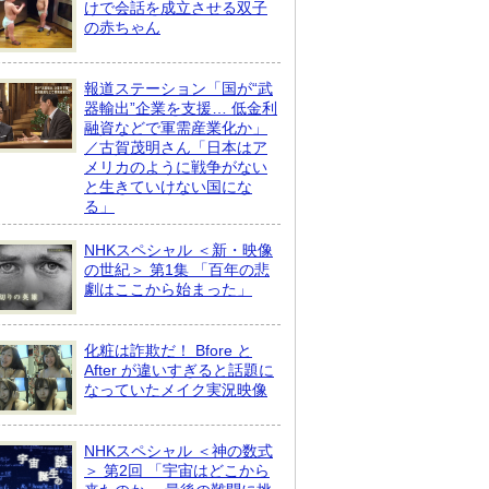
けで会話を成立させる双子
の赤ちゃん
報道ステーション「国が“武
器輸出”企業を支援… 低金利
融資などで軍需産業化か」
／古賀茂明さん「日本はア
メリカのように戦争がない
と生きていけない国にな
る」
NHKスペシャル ＜新・映像
の世紀＞ 第1集 「百年の悲
劇はここから始まった」
化粧は詐欺だ！ Bfore と
After が違いすぎると話題に
なっていたメイク実況映像
NHKスペシャル ＜神の数式
＞ 第2回 「宇宙はどこから