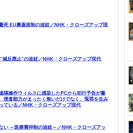
量死 EU農薬規制の波紋／NHK・クローズアップ現
 “減反廃止”の波紋／NHK・クローズアップ現代
遠隔操作ウィルスに感染したPCから犯行予告が書
、捜査能力がまったく無いだけでなく、冤罪を生み
っている／NHK・クローズアップ現代
ない ～医療費抑制の波紋～／NHK・クローズアッ