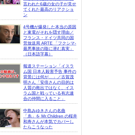
言われた6歳の女の子が見せ
てくれた最高のリアクショ
ン
4号機が爆発した本当の原因
と東電がそれを隠す理由／
フランス・ドイツ共同の国
営放送局 ARTE 「フクシマ-
最悪事故の陰に潜む真実」
（日本語字幕）
報道ステーション「イスラ
ム国 日本人殺害予告 事件の
背景には何が…」／古賀茂
明さん「安倍さんの目的は
人質の救出ではなく、イス
ラム国と戦っている有志連
合の仲間に入ること」
中島みゆきさんの名曲
「糸」を Mr.Children の桜井
和寿さんが本気でカバーし
たらこうなった