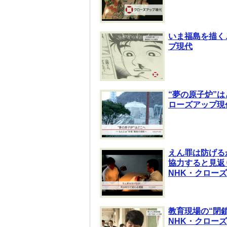
いま福島を描く
プ現代
“夢の原子炉”は
ローズアップ現
えん罪は防げる
協力すると見返
NHK・クロー
教育現場の“閉
NHK・クロー