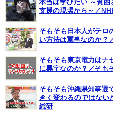
本当は学びたい ～貧困
支援の現場から～／NH
そもそも日本人がテロ
い方法は軍事なのか？
そもそも東京電力はナ
に黒字なのか？／そも
そもそも沖縄県知事選
きく変わるのではない
総研