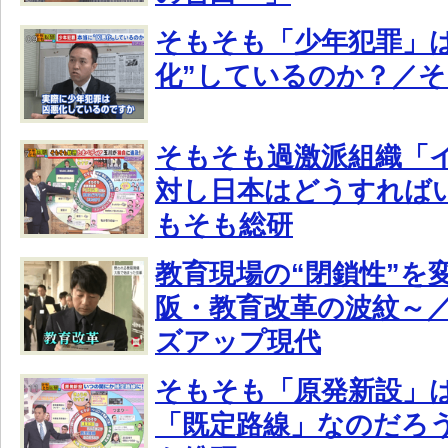
そもそも「少年犯罪」は
化”しているのか？／
そもそも過激派組織「
対し日本はどうすれば
もそも総研
教育現場の“閉鎖性”を
阪・教育改革の波紋～／
ズアップ現代
そもそも「原発新設」
「既定路線」なのだろ