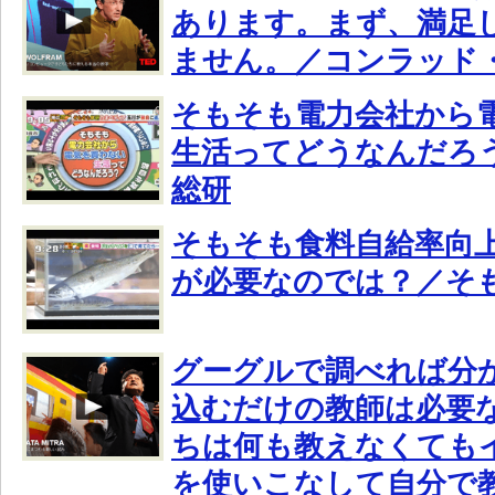
あります。まず、満足
ません。／コンラッド
そもそも電力会社から
生活ってどうなんだろ
総研
そもそも食料自給率向
が必要なのでは？／そ
グーグルで調べれば分
込むだけの教師は必要
ちは何も教えなくても
を使いこなして自分で