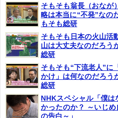
そもそも翁長（おなが
略は本当に“不発”なの
もそも総研
そもそも日本の火山活
山は大丈夫なのだろう
総研
そもそも“下流老人”に
かけ」は何なのだろう
総研
NHKスペシャル「僕は
かったのか？ ～いじめ
の告白～」