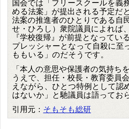
国会では「フリースクールを義
める法案」が提出される予定だ
法案の推進者のひとりである自
せ・ひろし）衆院議員によれば
『学校復帰』が前提となってい
プレッシャーとなって自殺に至
ももいる」のだそうです。
「本人の意思や保護者の気持ち
うえで、担任・校長・教育委員
えながら、ひとつ特例として認
はないか」と馳議員は語ってお
引用元：
そもそも総研