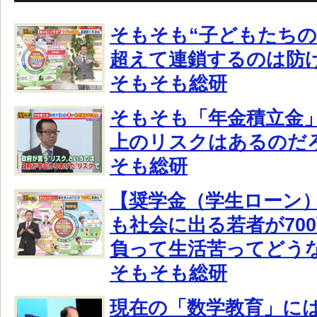
そもそも“子どもたちの
超えて連鎖するのは防
そもそも総研
そもそも「年金積立金
上のリスクはあるのだ
そも総研
【奨学金（学生ローン）
も社会に出る若者が70
負って生活苦ってどう
そもそも総研
現在の「数学教育」に