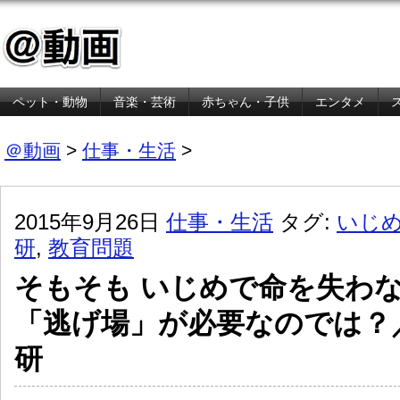
ペット・動物
音楽・芸術
赤ちゃん・子供
エンタメ
金融・経済
＠動画
>
仕事・生活
>
2015年9月26日
仕事・生活
タグ:
いじ
研
,
教育問題
そもそも いじめで命を失わ
「逃げ場」が必要なのでは？
研