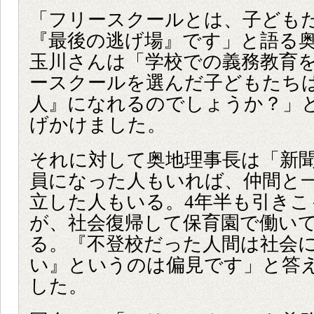
「フリースクールとは、子ども
『最後の逃げ場』です」と語る
玉川さんは「学校での義務教育
ースクールを選んだ子どもたち
人』になれるのでしょうか？」
げかけました。
それに対して奥地理事長は「新
員になった人もいれば、仲間と
立した人もいる。4年半も引きこ
が、社会復帰して保育園で働い
る。『不登校だった人間は社会
い』というのは偏見です」と答
した。