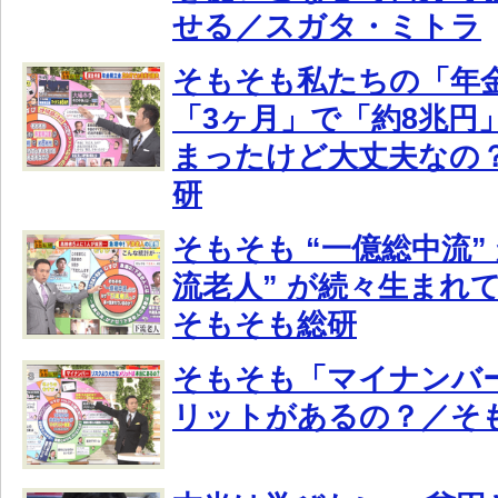
せる／スガタ・ミトラ
そもそも私たちの「年
「3ヶ月」で「約8兆円
まったけど大丈夫なの
研
そもそも “一億総中流”
流老人” が続々生まれ
そもそも総研
そもそも「マイナンバ
リットがあるの？／そ