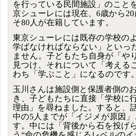
を行っている民間施設」のこと
京シューレには現在、6歳から2
そ80人が在籍しています。
東京シューレには既存の学校の
学ばなければならない」といっ
ません。子どもたち自身が「や
見つけ、それについて「考える
わち「学ぶこと」になるのです
玉川さんは施設側と保護者側の
き、子どもたちに直接「学校に
理由」を尋ねました。すると、話
中の5人までが「イジメが原因」
す。中には「背後から石を投げ
う“命の危機を感じるレベルのイ