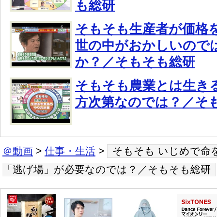
も総研
そもそも生産者が価格
世の中がおかしいので
か？／そもそも総研
そもそも農業とは生き
方次第なのでは？／そ
＠動画
>
仕事・生活
>
そもそも いじめで命
「逃げ場」が必要なのでは？／そもそも総研