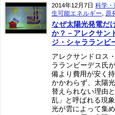
2014年12月7日
科学・
生可能エネルギー
,
原
なぜ太陽光発電だ
か？－アレクサン
ジ・シャラランビ
アレクサンドロス
ラランビーデス氏
備より費用が安く
かかわらず、太陽
替えられない理由
乱」と呼ばれる現
光が雲によって集