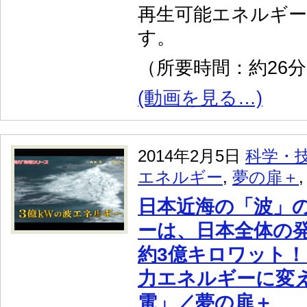
再生可能エネルギ
す。
（所要時間：約26
(動画を見る…)
2014年2月5日
科学・
エネルギー
,
夢の扉＋
日本近海の「波」
ーは、日本全体の
約3億キロワット
力エネルギーに変
電」／夢の扉＋