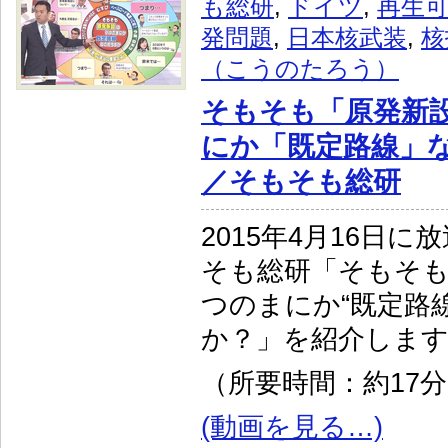
も総研
,
ドイツ
,
再生
発問題
,
日本核武装
,
核
（こうのたろう）
そもそも「原発新
にか「既定路線」
／そもそも総研
2015年4月16日
そも総研「そもそも 
つのまにか“既定路
か？」を紹介しま
（所要時間：約17
(動画を見る…)