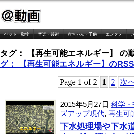
ペット・動物
音楽・芸術
赤ちゃん・子供
エンタメ
金融・経済
タグ： 【再生可能エネルギー】 の
グ： 【再生可能エネルギー】のRS
Page 1 of 2
1
2
次へ
2015年5月27日
科学・
ズアップ現代
,
再生可
下水処理場や下水