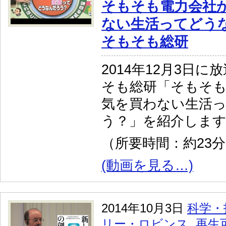
そもそも電力会社
ない生活ってどう
そもそも総研
2014年12月3日
そも総研「そもそ
気を買わない生活
う？」を紹介しま
（所要時間：約23
(動画を見る…)
2014年10月3日
科学・
リー・ロビンス
,
再生