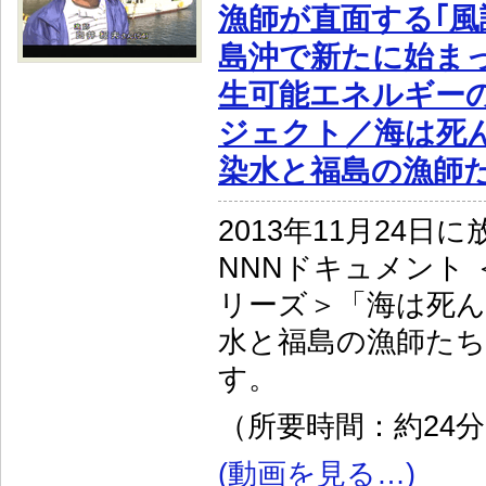
漁師が直面する｢風
島沖で新たに始ま
生可能エネルギー
ジェクト／海は死ん
染水と福島の漁師
2013年11月24日
NNNドキュメント ＜
リーズ＞「海は死ん
水と福島の漁師た
す。
（所要時間：約24
(動画を見る…)