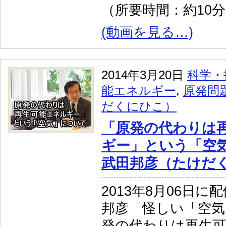
（所要時間：約10
(動画を見る…)
2014年3月20日
科学・
能エネルギー
,
原発問
だくにひこ）
「原発の代わりは
ギー」という「空
武田邦彦（たけだ
2013年8月06日
邦彦「怪しい「空気
発の代わりは再生