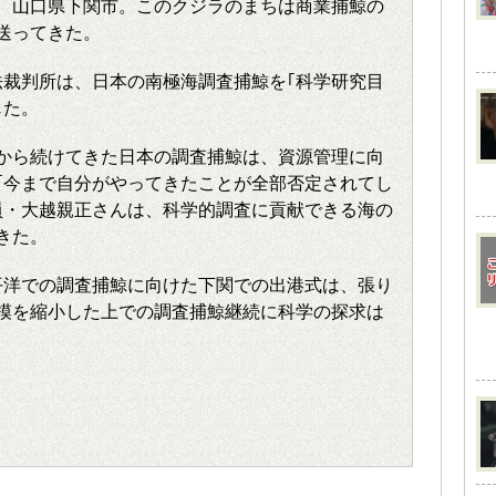
、山口県下関市。このクジラのまちは商業捕鯨の
送ってきた。
司法裁判所は、日本の南極海調査捕鯨を｢科学研究目
じた。
年から続けてきた日本の調査捕鯨は、資源管理に向
｢今まで自分がやってきたことが全部否定されてし
員・大越親正さんは、科学的調査に貢献できる海の
きた。
西太平洋での調査捕鯨に向けた下関での出港式は、張り
模を縮小した上での調査捕鯨継続に科学の探求は