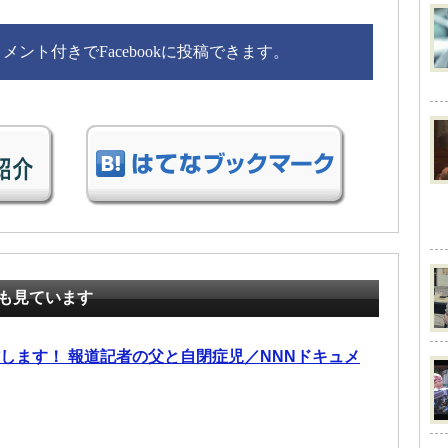
ント付きでFacebookに投稿できます。
も見ています
材します！ 報道記者の父と自閉症児／NNNドキュメ