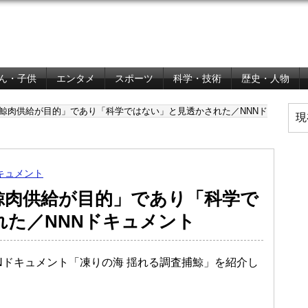
ん・子供
エンタメ
スポーツ
科学・技術
歴史・人物
鯨肉供給が目的」であり「科学ではない」と見透かされた／NNNド
現
キュメント
鯨肉供給が目的」であり「科学で
れた／NNNドキュメント
NNNドキュメント「凍りの海 揺れる調査捕鯨」を紹介し