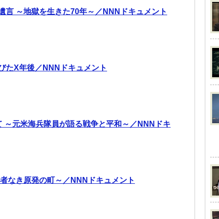
遺言 ～地獄を生きた70年～／NNNドキュメント
びたX年後／NNNドキュメント
て ～元米海兵隊員が語る戦争と平和～／NNNドキ
勝者なき原発の町～／NNNドキュメント