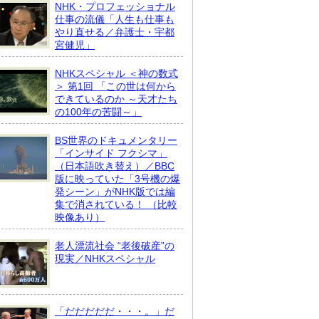
NHK・プロフェッショナル
仕事の流儀「人生も仕事も
やり直せる／弁護士・宇都
宮健児」
NHKスペシャル ＜神の数式
＞ 第1回 「この世は何から
できているのか ～天才たち
の100年の苦闘～」
BS世界のドキュメンタリー
「インサイド フクシマ」
（日本語吹き替え）／BBC
版に映っていた「3号機の爆
発シーン」がNHK版では編
集で消されている！ （比較
映像あり）
老人漂流社会 “老後破産”の
現実／NHKスペシャル
「だだだだだ・・・。」だ