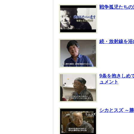
戦争孤児たちの
続・放射線を浴
9条を抱きしめ
ュメント
シカとスズ ～