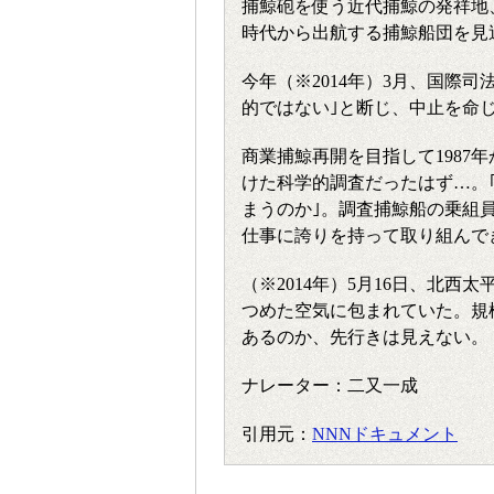
捕鯨砲を使う近代捕鯨の発祥地
時代から出航する捕鯨船団を見
今年（※2014年）3月、国際
的ではない｣と断じ、中止を命
商業捕鯨再開を目指して1987
けた科学的調査だったはず…。
まうのか｣。調査捕鯨船の乗組
仕事に誇りを持って取り組んで
（※2014年）5月16日、北
つめた空気に包まれていた。規
あるのか、先行きは見えない。
ナレーター：二又一成
引用元：
NNNドキュメント