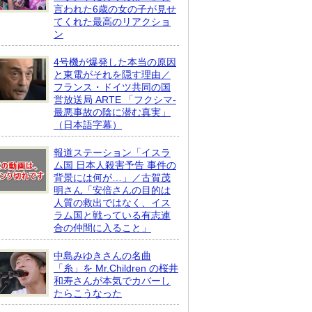
言われた6歳の女の子が見せ
てくれた最高のリアクショ
ン
4号機が爆発した本当の原因
と東電がそれを隠す理由／
フランス・ドイツ共同の国
営放送局 ARTE 「フクシマ-
最悪事故の陰に潜む真実」
（日本語字幕）
報道ステーション「イスラ
ム国 日本人殺害予告 事件の
背景には何が…」／古賀茂
明さん「安倍さんの目的は
人質の救出ではなく、イス
ラム国と戦っている有志連
合の仲間に入ること」
中島みゆきさんの名曲
「糸」を Mr.Children の桜井
和寿さんが本気でカバーし
たらこうなった