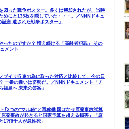
を図った戦争ポスター。多くは焼却されたが、当時
ためにと135枚を隠していた・・・。／NNNドキュ
枚の証言 遺された戦争ポスター」
やったのですか？ 増え続ける「高齢者犯罪」 その
キュメント
ノブイリ収束の為に取った対応と比較して、今の日
？ 一番の違いは姿勢だ。／NNNドキュメント「チ
ら福島へ 未来の答案」
ト｢2つの“マル秘”と再稼働 国はなぜ原発事故試算
「原発事故が起きると国家予算を超える損害」「原
と1万8千人が急性死」