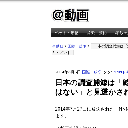
ペット・動物
音楽・芸術
赤ちゃ
金融・経済
＠動画
>
国際・紛争
>
日本の調査捕鯨は「
キュメント
2014年8月5日
国際・紛争
タグ:
NNNド
日本の調査捕鯨は「
はない」と見透かさ
2014年7月27日に放送された、
ます。