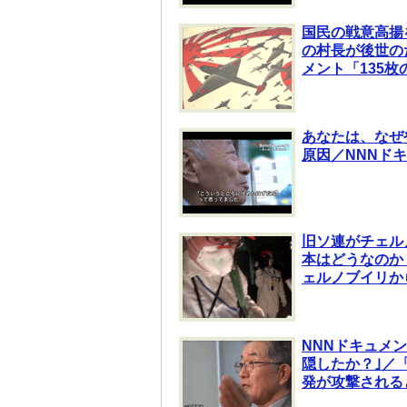
国民の戦意高揚
の村長が後世の
メント「135
あなたは、なぜ
原因／NNNド
旧ソ連がチェル
本はどうなのか
ェルノブイリか
NNNドキュメン
隠したか？｣／
発が攻撃される