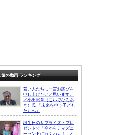
人気の動画 ランキング
若い人たちに一言お詫びを
申し上げたいと思います。
／小出裕章（こいでひろあ
き）氏 「未来を担う子ども
たちへ」
誕生日のサプライズ・プレ
ゼントで「今からディズニ
ーランドに行くわよ！」と