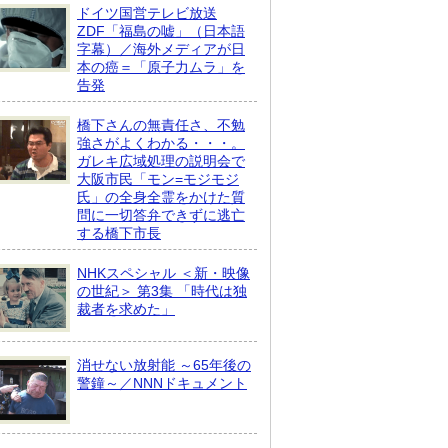
ドイツ国営テレビ放送
ZDF「福島の嘘」（日本語
字幕）／海外メディアが日
本の癌＝「原子力ムラ」を
告発
橋下さんの無責任さ、不勉
強さがよくわかる・・・。
ガレキ広域処理の説明会で
大阪市民「モン=モジモジ
氏」の全身全霊をかけた質
問に一切答弁できずに逃亡
する橋下市長
NHKスペシャル ＜新・映像
の世紀＞ 第3集 「時代は独
裁者を求めた」
消せない放射能 ～65年後の
警鐘～／NNNドキュメント