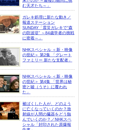
来たのか ～最後の難問に挑
む天才たち～」
ガレキ処理に新たな動き／
報道ステーション
SUNDAY「震災ガレキで“森
の防波堤” ～84歳学者の挑戦
に密着～」
NHKスペシャル ＜新・映像
の世紀＞ 第2集 「グレート
ファミリー 新たな支配者」
NHKスペシャル ＜新・映像
の世紀＞ 第4集 「世界は秘
密と嘘（うそ）に覆われ
た」
被ばくした人が、どのよう
に亡くなっていくのか？放
射線が人間の臓器をどう蝕
んでいくのか？／NHKスペ
シャル「封印された原爆報
告書」