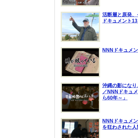
活断層と原発、
ドキュメント13
NNNドキュメン
沖縄の影になり
／NNNドキュ
ら60年～」
NNNドキュメ
を狂わされた人