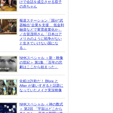
けで会話を成立させる双子
の赤ちゃん
報道ステーション「国が“武
器輸出”企業を支援… 低金利
融資などで軍需産業化か」
／古賀茂明さん「日本はア
メリカのように戦争がない
と生きていけない国にな
る」
NHKスペシャル ＜新・映像
の世紀＞ 第1集 「百年の悲
劇はここから始まった」
化粧は詐欺だ！ Bfore と
After が違いすぎると話題に
なっていたメイク実況映像
NHKスペシャル ＜神の数式
＞ 第2回 「宇宙はどこから