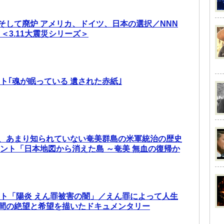
そして廃炉 アメリカ、ドイツ、日本の選択／NNN
 ＜3.11大震災シリーズ＞
ト｢魂が眠っている 遺された赤紙｣
、あまり知られていない奄美群島の米軍統治の歴史
メント「日本地図から消えた島 ～奄美 無血の復帰か
ント「陽炎 えん罪被害の闇」／えん罪によって人生
間の絶望と希望を描いたドキュメンタリー