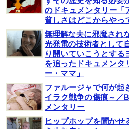
ずその歴史を知る必要が
のドキュメンタリー「ア
貧しさはどこからやっ
無理解な夫に邪魔され
光発電の技術者として
り開いていこうとする
を追ったドキュメンタ
ー・ママ」
ファルージャで何が起
イラク戦争の傷痕～／B
メンタリー
ヒップホップを聞かせ