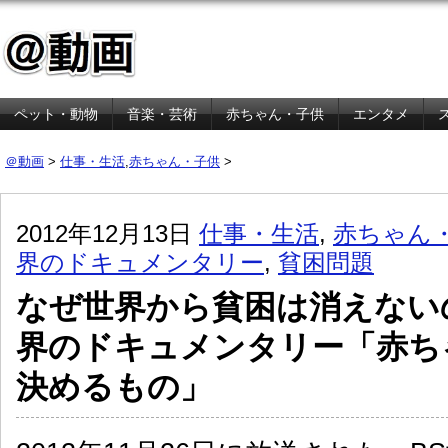
ペット・動物
音楽・芸術
赤ちゃん・子供
エンタメ
金融・経済
＠動画
>
仕事・生活
,
赤ちゃん・子供
>
2012年12月13日
仕事・生活
,
赤ちゃん
界のドキュメンタリー
,
貧困問題
なぜ世界から貧困は消えない
界のドキュメンタリー「赤ち
決めるもの」