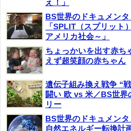
え！」
BS世界のドキュメンタ
「SPLIT（スプリット
アメリカ社会～」
ちょっかいを出す赤ちゃ
えず超笑顔の赤ちゃん
遺伝子組み換え戦争 “
闘い 欧 vs 米／BS
リー
BS世界のドキュメンタ
自然エネルギー転換計