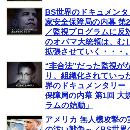
BS世界のドキュメンタリ
家安全保障局の内幕 第
／監視プログラムに反
のオバマ大統領は、む
拡張させていく・・・
“非合法”だった監視が
り、組織化されていった
界のドキュメンタリー「
保障局の内幕 第1回 
ラムの始動」
アメリカ 無人機攻撃の
の汚い戦争～／BS世界