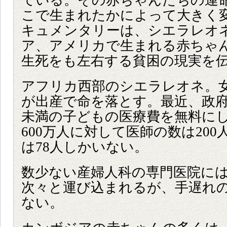
ている。その赤ちゃんたちの運
こで生まれたかによって大きく
キュメンタリーは、シエラレオ
ア、アメリカで生まれる赤ちゃ
生死をも左右する貧困の現実を
アフリカ西部のシエラレオネ。女
が出産で命を落とす。最近、政府
未満の子どもの医療費を無料に
600万人に対して医師の数は20
は78人しかいない。
数少ない産婦人科の専門医院に
次々と運び込まれるが、手遅れ
ない。