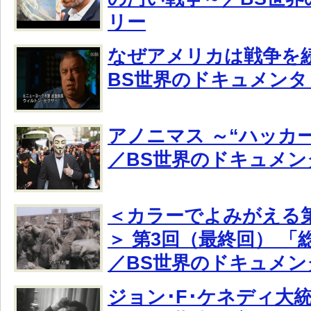
リー
なぜアメリカは戦争を
BS世界のドキュメンタ
アノニマス ～“ハッカ
／BS世界のドキュメン
＜カラーでよみがえる
＞ 第3回（最終回） 
／BS世界のドキュメン
ジョン･F･ケネディ大