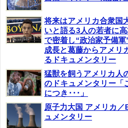
将来はアメリカ合衆国
いと語る3人の若者に
で密着し“政治家予備軍
成長と葛藤からアメリ
るドキュメンタリー
猛獣を飼うアメリカ人の
のドキュメンタリー「
につき･･･」
原子力大国 アメリカ／
ュメンタリー