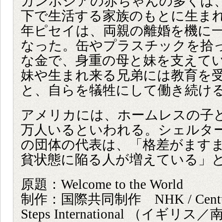
カンボジアの赤ちゃんの多くは、
下で生活する家族のもとに生まれ
年ピセイは、両親の離婚を機に
なった。缶やプラスチックを拾
な金で、身重の母と妹を支えて
妹や生まれ来る兄弟には教育を
と、自らを犠牲にして働き続け
アメリカには、ホームレスの子ど
万人いるといわれる。シェルタ
の団体の代表は、「格差がます
貧状態に陥る人が増えている」
原題：Welcome to the World
制作：国際共同制作 NHK / Century
Steps International （イ