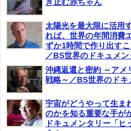
き止む赤ちゃん
太陽光を最大限に活用
れば、世界の年間消費
ずか1時間で作り出す
／BS世界のドキュメン
沖縄返還と密約 ～アメ
戦略～／BS世界のドキ
宇宙がどうやって生ま
のかを知る重要な手がか
ドキュメンタリー「ヒ