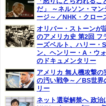
「怒りにとらわれるこ
だ」 ～ネルソン・マ
ージ～／NHK・クロー
オリバー・ストーンが
のアメリカ史 第2回 
ーズベルト、ハリー・
ン、ヘンリー・A・ウォ
のドキュメンタリー
アメリカ 無人機攻撃の
の汚い戦争～／BS世界
リー
ネット選挙解禁へ 政治