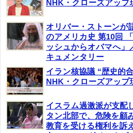
NHK・クローズアップ
オリバー・ストーンが
のアメリカ史 第10回 
ッシュからオバマへ」
キュメンタリー
イラン核協議 “歴史的
NHK・クローズアップ
イスラム過激派が支配
タン北部で、危険を顧
教育を受ける権利を訴