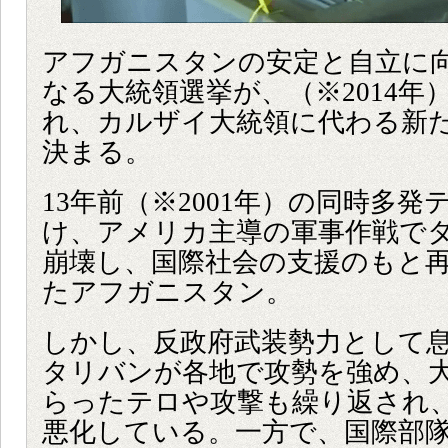
アフガニスタンの安定と自立に
なる大統領選挙が、（※2014年
れ、カルザイ大統領に代わる新
決まる。
13年前（※2001年）の同時多発
け、アメリカ主導の軍事作戦で
崩壊し、国際社会の支援のもと
たアフガニスタン。
しかし、反政府武装勢力として
タリバンが各地で攻勢を強め、
らったテロや攻撃も繰り返され
悪化している。一方で、国際部