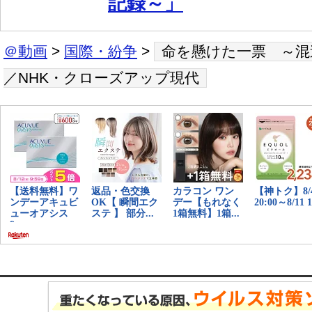
記録～」
＠動画
>
国際・紛争
>
命を懸けた一票 ～混
／NHK・クローズアップ現代