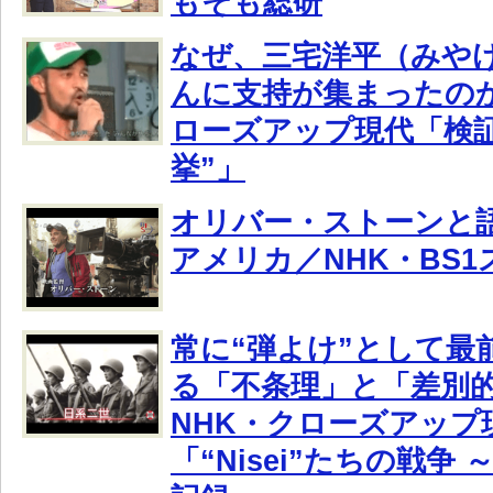
もそも総研
なぜ、三宅洋平（みや
んに支持が集まったのか
ローズアップ現代「検
挙”」
オリバー・ストーンと語
アメリカ／NHK・BS
常に“弾よけ”として最
る「不条理」と「差別
NHK・クローズアップ
「“Nisei”たちの戦争