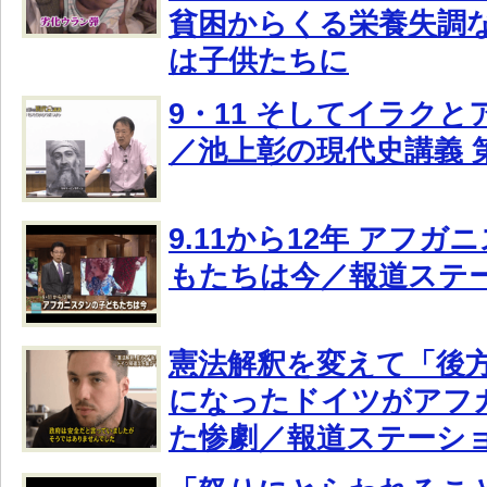
貧困からくる栄養失調
は子供たちに
9・11 そしてイラク
／池上彰の現代史講義 第
9.11から12年 アフ
もたちは今／報道ステ
憲法解釈を変えて「後
になったドイツがアフ
た惨劇／報道ステーシ