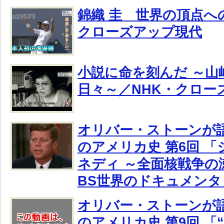
錦織 圭 世界の頂点へ
クローズアップ現代
小説に命を刻んだ ～山
日々～／NHK・クロー
オリバー・ストーンが
のアメリカ史 第6回 「
ネディ ～全面核戦争の
BS世界のドキュメンタ
オリバー・ストーンが
のアメリカ史 第9回 「