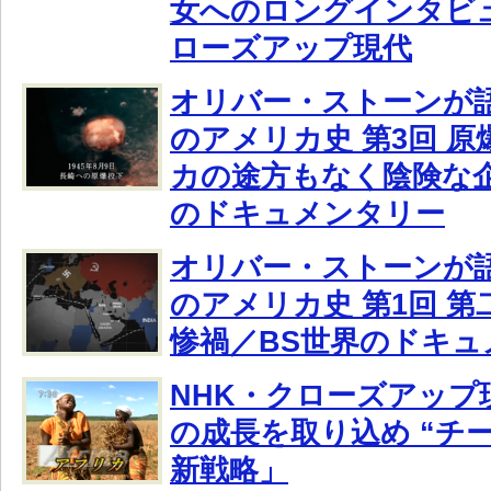
女へのロングインタビュ
ローズアップ現代
オリバー・ストーンが
のアメリカ史 第3回 原
カの途方もなく陰険な企
のドキュメンタリー
オリバー・ストーンが
のアメリカ史 第1回 
惨禍／BS世界のドキュ
NHK・クローズアップ
の成長を取り込め “チ
新戦略」