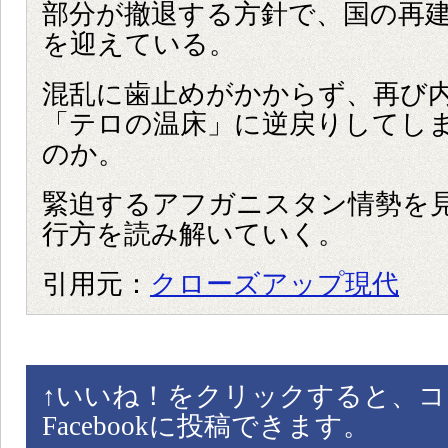
部分が撤退する方針で、国の再
を迎えている。
混乱に歯止めがかからず、再び
「テロの温床」に逆戻りしてし
のか。
緊迫するアフガニスタン情勢を
行方を読み解いていく。
引用元：
クローズアップ現代
↑
いいね！をクリックすると、コ
Facebookに投稿できます。