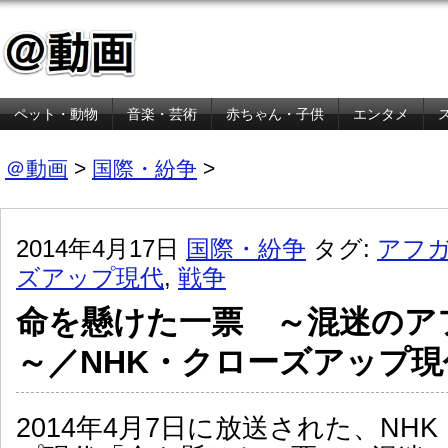
ペット・動物
音楽・芸術
赤ちゃん・子供
エンタメ
金融・経済
＠動画
>
国際・紛争
>
2014年4月17日
国際・紛争
タグ:
アフ
ズアップ現代
,
戦争
命を懸けた一票 ～混迷のア
～／NHK・クローズアップ現
2014年4月7日に放送された、NH