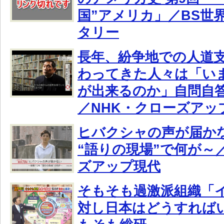
国”アメリカ」／BS世
タリー
長年、紛争地での人道
わってきた人々は「い
が出来るのか」自問自
／NHK・クローズアッ
ヒバクシャの声が届かな
“語りの現場”で何が～
ズアップ現代
そもそも過激派組織「
対し日本はどうすれば