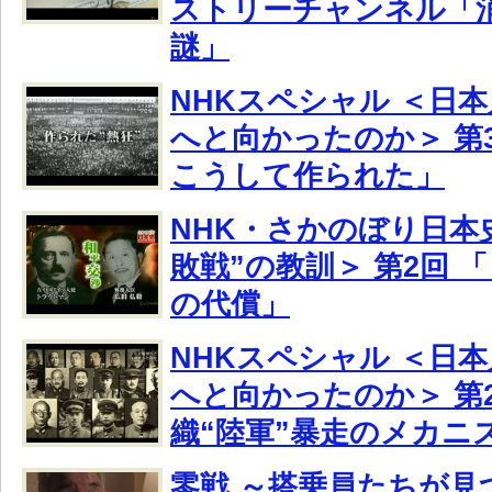
ストリーチャンネル「
謎」
NHKスペシャル ＜日
へと向かったのか＞ 第3
こうして作られた」
NHK・さかのぼり日本史
敗戦”の教訓＞ 第2回 
の代償」
NHKスペシャル ＜日
へと向かったのか＞ 第
織“陸軍”暴走のメカニ
零戦 ～搭乗員たちが見