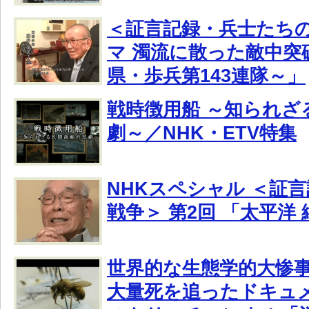
＜証言記録・兵士たちの
マ 濁流に散った敵中突
県・歩兵第143連隊～」
戦時徴用船 ～知られざ
劇～／NHK・ETV特集
NHKスペシャル ＜証言
戦争＞ 第2回 「太平洋
世界的な生態学的大惨
大量死を追ったドキュ