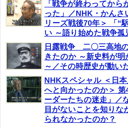
「戦争が終わってから
った」／NHK・かんさ
リーズ戦後70年＞ 「“
い ～語り始めた戦争孤
日露戦争 二〇三高地
きたのか ～新史料が明
～／その時歴史が動い
NHKスペシャル ＜日
へと向かったのか＞ 第
ーダーたちの迷走」／
目がないことを知りな
られなかったのか？