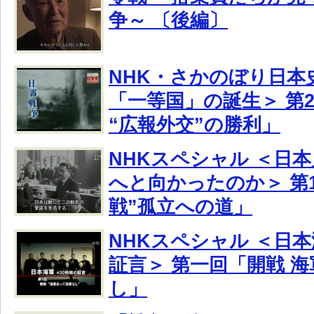
争～ 〔後編〕
NHK・さかのぼり日本
「一等国」の誕生＞ 第
“広報外交”の勝利」
NHKスペシャル ＜日
へと向かったのか＞ 第1
戦”孤立への道」
NHKスペシャル ＜日本
証言＞ 第一回「開戦 
し」