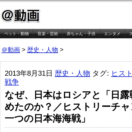
ペット・動物
音楽・芸術
赤ちゃん・子供
エンタメ
金融・経済
＠動画
>
歴史・人物
>
2013年8月31日
歴史・人物
タグ:
ヒス
戦争
なぜ、日本はロシアと「日露
めたのか？／ヒストリーチャ
一つの日本海海戦」