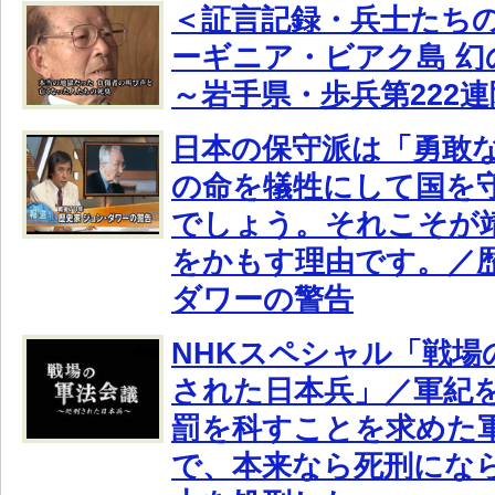
＜証言記録・兵士たちの
ーギニア・ビアク島 幻
～岩手県・歩兵第222
日本の保守派は「勇敢
の命を犠牲にして国を
でしょう。それこそが
をかもす理由です。／歴
ダワーの警告
NHKスペシャル「戦場
された日本兵」／軍紀
罰を科すことを求めた
で、本来なら死刑にな