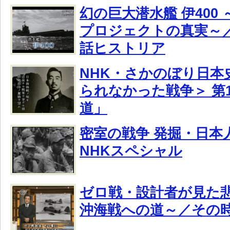
幻の巨大潜水艦 伊400
プロジェクトの真実～／
話ヒストリア
NHK・さかのぼり日本史
られなかった戦争＞ 第
道」
密室の戦争 発掘・日本
NHKスペシャル
ゼロ戦・設計者が見た悲
沖海戦への道～／その