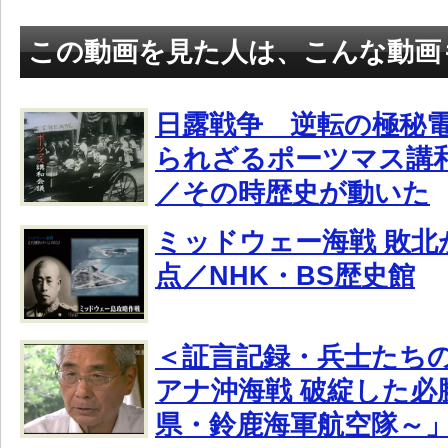
この動画を見た人は、こんな動画
日露戦争 逆転の極秘電報
られざるポーツマス講
／その時歴史が動いた
ミッドウェー海戦 敗北
点／NHK・BS歴史館
＜証言記録・兵士たちの
アナ沖海戦 破綻した必
県・鈴鹿海軍航空隊～