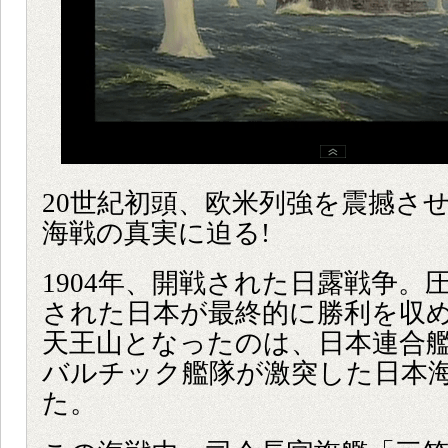
20世紀初頭、欧米列強を震撼さ
海戦の真実に迫る!
1904年、開戦された日露戦争。
された日本が最終的に勝利を収
天王山となったのは、日本連合
バルチック艦隊が激突した日本
た。