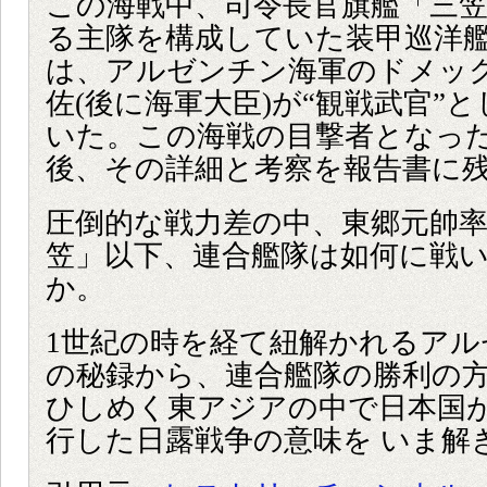
この海戦中、司令長官旗艦「三
る主隊を構成していた装甲巡洋
は、アルゼンチン海軍のドメッ
佐(後に海軍大臣)が“観戦武官”
いた。この海戦の目撃者となっ
後、その詳細と考察を報告書に
圧倒的な戦力差の中、東郷元帥
笠」以下、連合艦隊は如何に戦
か。
1世紀の時を経て紐解かれるアル
の秘録から、連合艦隊の勝利の
ひしめく東アジアの中で日本国
行した日露戦争の意味を いま解