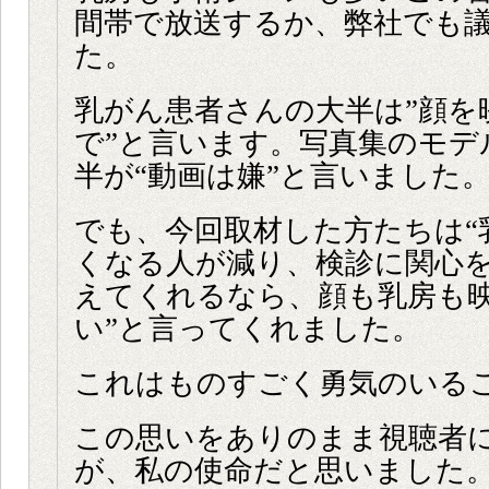
間帯で放送するか、弊社でも
た。
乳がん患者さんの大半は”顔を
で”と言います。写真集のモデ
半が“動画は嫌”と言いました
でも、今回取材した方たちは“
くなる人が減り、検診に関心
えてくれるなら、顔も乳房も
い”と言ってくれました。
これはものすごく勇気のいる
この思いをありのまま視聴者
が、私の使命だと思いました