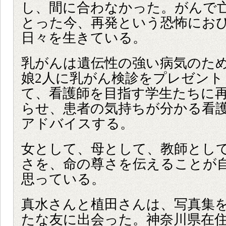
し、間に合わなかった。がんで
とった今、再発という恐怖にお
日々を生きている。
乳がんは遺伝性の強い病気のた
娘2人に乳がん検診をプレゼント
て、看護師を目指す学生たちに
らせ、患者の気持ちが分かる看
アドバイスする。
女として、母として、教師とし
さを、命の尊さを伝えることが
思っている。
真水さんと植田さんは、写真集
たな友に出会った。神奈川県在