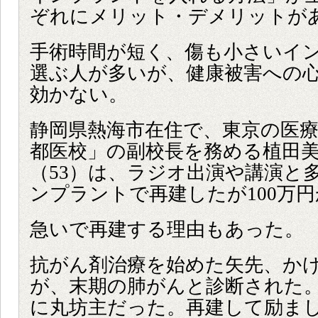
ぞれにメリット・デメリットが
手術時間が短く、傷も小さいイ
選ぶ人が多いが、健康被害への
効かない。
静岡県熱海市在住で、東京の医
都医校」の副校長を務める植田
（53）は、ラジオ出演や講演と
ンプラントで再建したが100万
急いで再建する理由もあった。
抗がん剤治療を始めた矢先、か
が、末期の肺がんと診断された
に丸坊主だった。再建して励ま