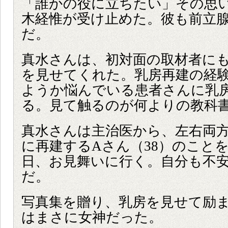
「誰かの役に立ちたい」その思
木経惟が受け止めた。彼も前立
だ。
真水さんは、初対面の取材者に
を見せてくれた。乳房再建の経
ようか悩んでいる患者さんに乳
る。見て触るのが何よりの教科
真水さんは主治医から、左右両
に再建するAさん（38）のこと
日、お見舞いに行く。自分も不
だ。
写真集を贈り、乳房を見せて励
はまさに女神だった。