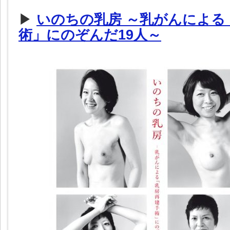
▶
いのちの乳房 ～乳がんによる
術」にのぞんだ19人～