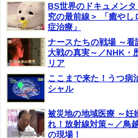
BS世界のドキュメンタ
究の最前線＞ 「癒やし
症治療」
ナースたちの戦場 ～看
大戦の真実～／NHK・
リア
ここまで来た！うつ病治
シャル
被災地の地域医療 ～妊
れ！放射線対策～／鳥
の現場！