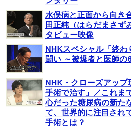
ンタリー
水俣病と正面から向き
田正純（はらだまさず
タビュー映像
NHKスペシャル「終わ
闘い ～被爆者と医師の
NHK・クローズアップ
手術で治す」／これま
心だった糖尿病の新た
て、世界的に注目され
手術とは？