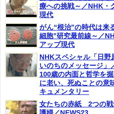
療への挑戦～／NHK・
現代
がん“根治”の時代は来る
細胞”研究最前線～／N
アップ現代
NHKスペシャル「日野原 
いのちのメッセージ」
100歳の内面と哲学を
に老い、死ぬことの意
キュメンタリー
女たちの赤紙 2つの
護婦／NEWS23