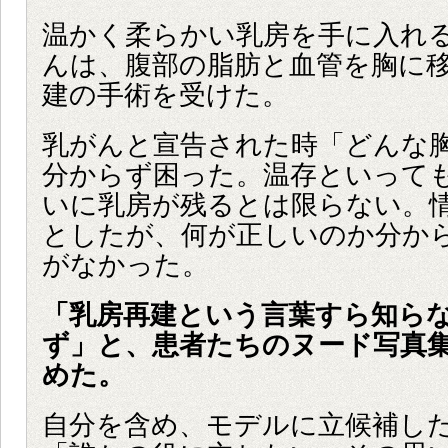
温かく柔らかい乳房を手に入れ
んは、腹部の脂肪と血管を胸に
建の手術を受けた。
乳がんと宣告された時「どんな
分からず困った。温存といって
いに乳房が残るとは限らない。
としたが、何が正しいのか分か
がなかった。
「乳房再建という言葉すら知ら
ず」と、患者たちのヌード写真
めた。
自分を含め、モデルに立候補した