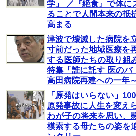
学」 ／『絶食』で体に
ることで人間本来の抵
高まる
津波で壊滅した病院を
寸前だった地域医療を
する医師たちの取り組み
特集「誰に託す 医のバ
高田病院再建への一年
「原発はいらない」10
原発事故に人生を変え
わが子の将来を思い、
模索する母たちの姿を