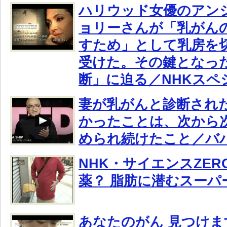
ハリウッド女優のアン
ョリーさんが「乳がん
すため」として乳房を
受けた。その鍵となっ
断」に迫る／NHKスペ
妻が乳がんと診断され
かったことは、次から
められ続けたこと／バ
NHK・サイエンスZER
薬？ 脂肪に潜むスーパ
あなたのがん 見つけま