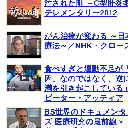
汚された町 ～C型肝炎
テレメンタリー2012
がん治療が変わる ～日
療法～／NHK・クロー
食べすぎと運動不足が
因」なのではなく、逆
満を引き起こしている
ピーター・アッティア
BS世界のドキュメンタ
ズ 医療研究の最前線＞