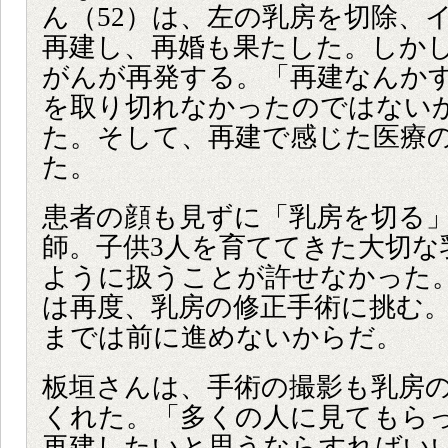
ん（52）は、左の乳房を切除、
再建し、再婚も果たした。しか
がんが再発する。「再建なんか
を取り切れなかったのではない
た。そして、再建で感じた医療
た。
患者の顔も見ずに「乳房を切る
師。子供3人を育ててきた大切な
ように扱うことが許せなかった
は再度、乳房の修正手術に挑む
までは前に進めないからだ。
板垣さんは、手術の撮影も乳房
くれた。「多くの人に見てもら
再建したいと思うならすればい