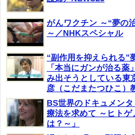
がんワクチン ～“夢の
～／NHKスペシャル
“副作用を抑えられる”
「本当にガンが治る薬」
み出そうとしている東
彦（こだまたつひこ）
BS世界のドキュメンタ
療法を求めて ～ヒトゲ
は？～」