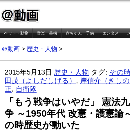
ペット・動物
音楽・芸術
赤ちゃん・子供
エンタメ
金融・経済
＠動画
>
歴史・人物
>
2015年5月13日
歴史・人物
タグ:
その
田茂（よしだしげる）
,
岸信介（きしの
正
,
自衛隊
「もう戦争はいやだ」 憲法九
争 ～1950年代 改憲・護憲論
の時歴史が動いた