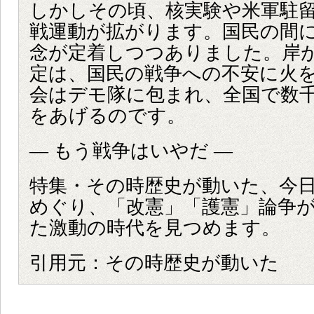
しかしその頃、核実験や米軍駐
戦運動が拡がります。国民の間に
念が定着しつつありました。岸
定は、国民の戦争への不安に火
会はデモ隊に包まれ、全国で数
をあげるのです。
― もう戦争はいやだ ―
特集・その時歴史が動いた、今日
めぐり、「改憲」「護憲」論争
た激動の時代を見つめます。
引用元：その時歴史が動いた