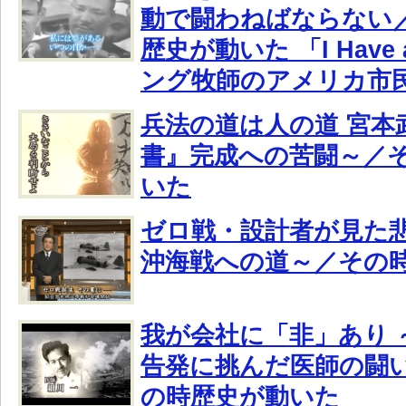
動で闘わねばならない／
歴史が動いた 「I Have 
ング牧師のアメリカ市
兵法の道は人の道 宮本
書』完成への苦闘～／
いた
ゼロ戦・設計者が見た悲
沖海戦への道～／その
我が会社に「非」あり 
告発に挑んだ医師の闘い
の時歴史が動いた