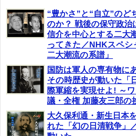
“豊かさ”と“自立”の
のか？ 戦後の保守政治
信介を中心とする二大
ってきた／NHKスペシ
二大潮流の系譜」
国防は軍人の専有物にあ
その時歴史が動いた「日
際軍縮を実現せよ! ～
議・全権 加藤友三郎の
大久保利通・新生日本
れた「幻の日清戦争」