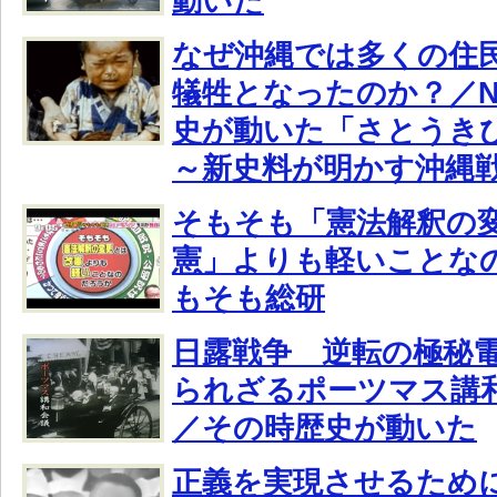
動いた
なぜ沖縄では多くの住
犠牲となったのか？／N
史が動いた「さとうき
～新史料が明かす沖縄
そもそも「憲法解釈の
憲」よりも軽いことな
もそも総研
日露戦争 逆転の極秘電報
られざるポーツマス講
／その時歴史が動いた
正義を実現させるため