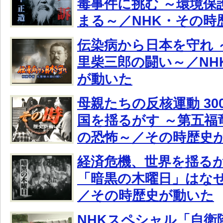
毒事件に挑む ～環境保
まる～／NHK・その時
伝染病から日本を守れ 
里柴三郎の闘い～／NH
が動いた
母親たちの反核運動 30
国を揺るがす ～第五福
の恐怖～／その時歴史
経済危機、世界を揺るがす
「暗黒の木曜日」はな
／その時歴史が動いた
NHKスペシャル「自衛