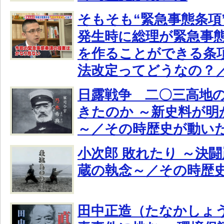
そもそも“緊急事態条項
発生時に総理が緊急事
を作ることができる条
法改定ってどうなの？
日露戦争 二〇三高地
きたのか ～新史料が明
～／その時歴史が動い
小次郎 敗れたり ～決
蔵の執念～／その時歴
田中正造（たなかしょう