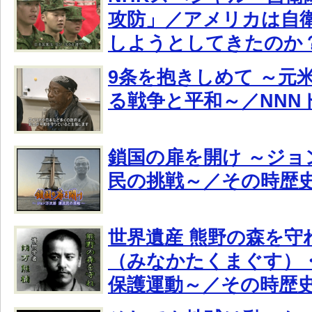
攻防」／アメリカは自
しようとしてきたのか
9条を抱きしめて ～元
る戦争と平和～／NNN
鎖国の扉を開け ～ジョ
民の挑戦～／その時歴
世界遺産 熊野の森を守
（みなかたくまぐす）
保護運動～／その時歴