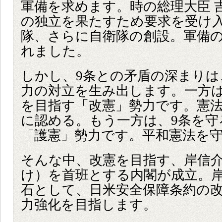
軍備を求めます。時の総理大臣 
の独立を果たすため要求を受け
隊、さらに自衛隊の創設。軍備
れました。
しかし、9条との矛盾の深まりは
力の対立を生み出します。一方は
を目指す「改憲」勢力です。憲
に認める。もう一方は、9条を守
「護憲」勢力です。平和憲法を
そんな中、改憲を目指す、岸信
け）を首班とする内閣が成立。
石として、日米安全保障条約の
力強化を目指します。