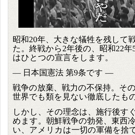
昭和20年、大きな犠牲を残して
た。終戦から2年後の、昭和22年
はひとつの宣言をします。
― 日本国憲法 第9条です ―
戦争の放棄、戦力の不保持。そ
世界でも類を見ない徹底したも
しかし、その理念は、施行後す
めます。朝鮮戦争の勃発、東西
い、アメリカは一切の軍備を捨