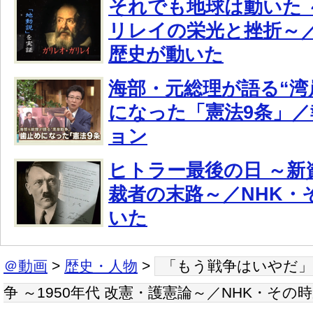
それでも地球は動いた 
リレイの栄光と挫折～／
歴史が動いた
海部・元総理が語る“湾
になった「憲法9条」
ョン
ヒトラー最後の日 ～新
裁者の末路～／NHK・
いた
＠動画
>
歴史・人物
>
「もう戦争はいやだ」
争 ～1950年代 改憲・護憲論～／NHK・その