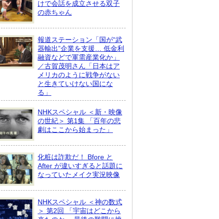
けで会話を成立させる双子
の赤ちゃん
報道ステーション「国が“武
器輸出”企業を支援… 低金利
融資などで軍需産業化か」
／古賀茂明さん「日本はア
メリカのように戦争がない
と生きていけない国にな
る」
NHKスペシャル ＜新・映像
の世紀＞ 第1集 「百年の悲
劇はここから始まった」
化粧は詐欺だ！ Bfore と
After が違いすぎると話題に
なっていたメイク実況映像
NHKスペシャル ＜神の数式
＞ 第2回 「宇宙はどこから