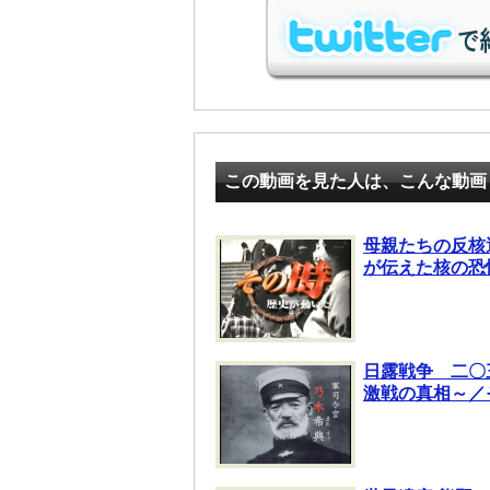
この動画を見た人は、こんな動画
母親たちの反核運
が伝えた核の恐
日露戦争 二〇
激戦の真相～／