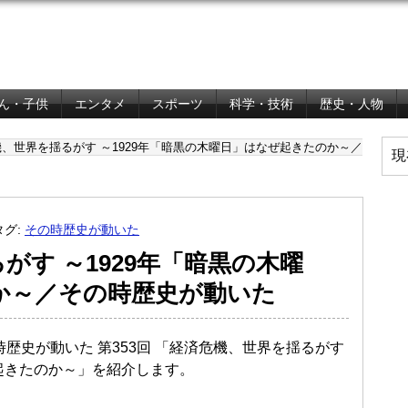
ん・子供
エンタメ
スポーツ
科学・技術
歴史・人物
、世界を揺るがす ～1929年「暗黒の木曜日」はなぜ起きたのか～／
現
タグ:
その時歴史が動いた
がす ～1929年「暗黒の木曜
か～／その時歴史が動いた
時歴史が動いた 第353回 「経済危機、世界を揺るがす
ぜ起きたのか～」を紹介します。