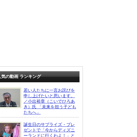
人気の動画 ランキング
若い人たちに一言お詫びを
申し上げたいと思います。
／小出裕章（こいでひろあ
き）氏 「未来を担う子ども
たちへ」
誕生日のサプライズ・プレ
ゼントで「今からディズニ
ーランドに行くわよ！」と