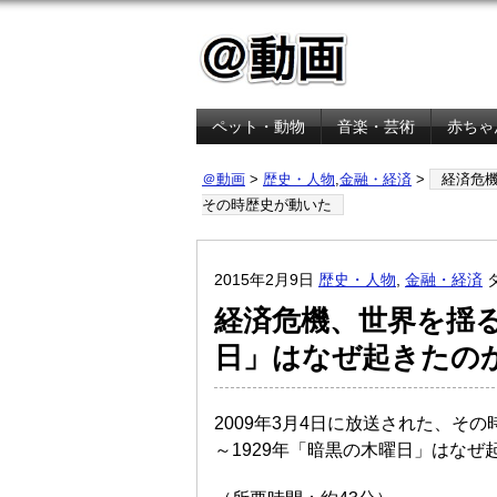
ペット・動物
音楽・芸術
赤ちゃ
金融・経済
＠動画
>
歴史・人物
,
金融・経済
>
経済危機
その時歴史が動いた
2015年2月9日
歴史・人物
,
金融・経済
経済危機、世界を揺る
日」はなぜ起きたの
2009年3月4日に放送された、その
～1929年「暗黒の木曜日」はな