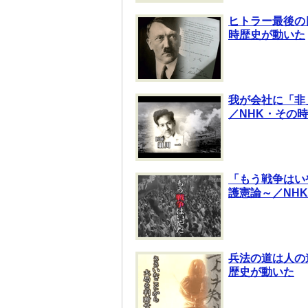
ヒトラー最後の
時歴史が動いた
我が会社に「非
／NHK・その
「もう戦争はいや
護憲論～／NH
兵法の道は人の
歴史が動いた