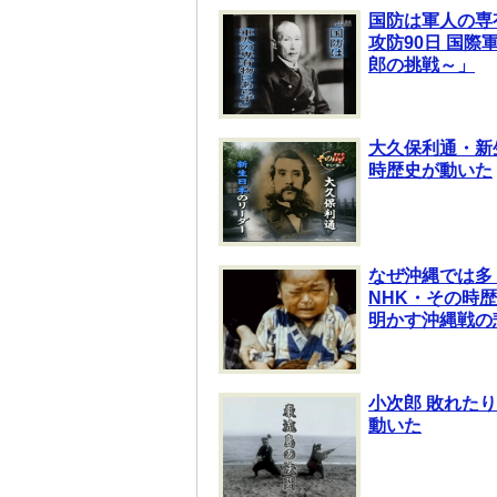
国防は軍人の専
攻防90日 国際
郎の挑戦～」
大久保利通・新
時歴史が動いた
なぜ沖縄では多
NHK・その時
明かす沖縄戦の
小次郎 敗れた
動いた