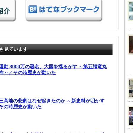
も見ています
動 3000万の署名、大国を揺るがす ～第五福竜丸
怖～／その時歴史が動いた
三高地の悲劇はなぜ起きたのか ～新史料が明かす
その時歴史が動いた