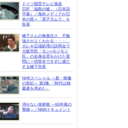
ドイツ国営テレビ放送
ZDF「福島の嘘」（日本語
字幕）／海外メディアが日
本の癌＝「原子力ムラ」を
告発
橋下さんの無責任さ、不勉
強さがよくわかる・・・。
ガレキ広域処理の説明会で
大阪市民「モン=モジモジ
氏」の全身全霊をかけた質
問に一切答弁できずに逃亡
する橋下市長
NHKスペシャル ＜新・映像
の世紀＞ 第3集 「時代は独
裁者を求めた」
消せない放射能 ～65年後の
警鐘～／NNNドキュメント