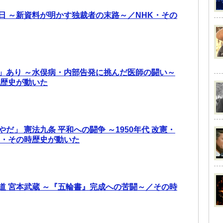
日 ～新資料が明かす独裁者の末路～／NHK・その
」あり ～水俣病・内部告発に挑んだ医師の闘い～
時歴史が動いた
だ」 憲法九条 平和への闘争 ～1950年代 改憲・
K・その時歴史が動いた
道 宮本武蔵 ～『五輪書』完成への苦闘～／その時