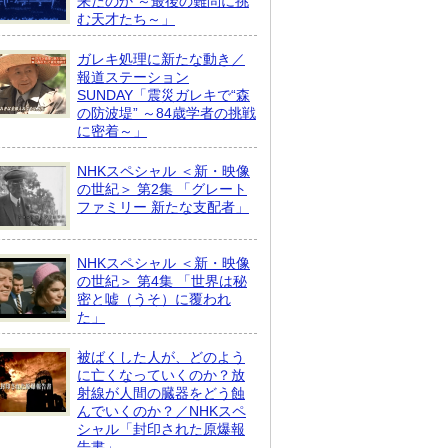
来たのか ～最後の難問に挑
む天才たち～」
ガレキ処理に新たな動き／
報道ステーション
SUNDAY「震災ガレキで“森
の防波堤” ～84歳学者の挑戦
に密着～」
NHKスペシャル ＜新・映像
の世紀＞ 第2集 「グレート
ファミリー 新たな支配者」
NHKスペシャル ＜新・映像
の世紀＞ 第4集 「世界は秘
密と嘘（うそ）に覆われ
た」
被ばくした人が、どのよう
に亡くなっていくのか？放
射線が人間の臓器をどう蝕
んでいくのか？／NHKスペ
シャル「封印された原爆報
告書」