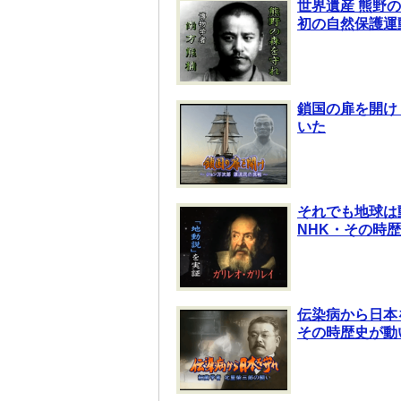
世界遺産 熊野
初の自然保護運
鎖国の扉を開け
いた
それでも地球は
NHK・その時
伝染病から日本
その時歴史が動