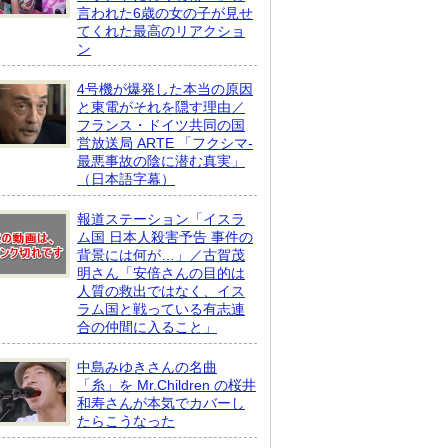
言われた6歳の女の子が見せ
てくれた最高のリアクショ
ン
4号機が爆発した本当の原因
と東電がそれを隠す理由／
フランス・ドイツ共同の国
営放送局 ARTE 「フクシマ-
最悪事故の陰に潜む真実」
（日本語字幕）
報道ステーション「イスラ
ム国 日本人殺害予告 事件の
背景には何が…」／古賀茂
明さん「安倍さんの目的は
人質の救出ではなく、イス
ラム国と戦っている有志連
合の仲間に入ること」
中島みゆきさんの名曲
「糸」を Mr.Children の桜井
和寿さんが本気でカバーし
たらこうなった