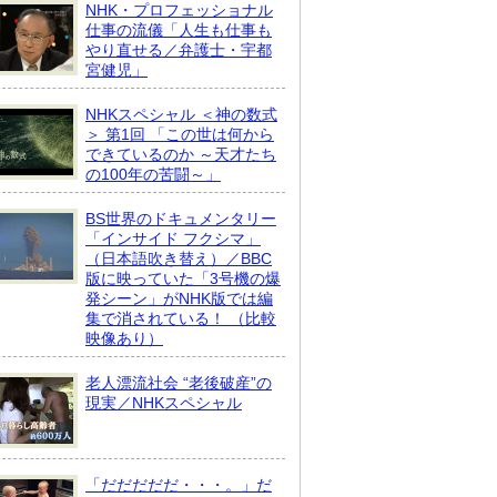
NHK・プロフェッショナル
仕事の流儀「人生も仕事も
やり直せる／弁護士・宇都
宮健児」
NHKスペシャル ＜神の数式
＞ 第1回 「この世は何から
できているのか ～天才たち
の100年の苦闘～」
BS世界のドキュメンタリー
「インサイド フクシマ」
（日本語吹き替え）／BBC
版に映っていた「3号機の爆
発シーン」がNHK版では編
集で消されている！ （比較
映像あり）
老人漂流社会 “老後破産”の
現実／NHKスペシャル
「だだだだだ・・・。」だ