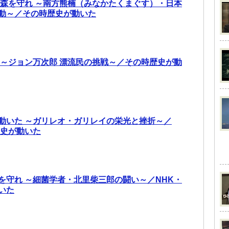
の森を守れ ～南方熊楠（みなかたくまぐす）・日本
動～／その時歴史が動いた
 ～ジョン万次郎 漂流民の挑戦～／その時歴史が動
動いた ～ガリレオ・ガリレイの栄光と挫折～／
歴史が動いた
を守れ ～細菌学者・北里柴三郎の闘い～／NHK・
いた