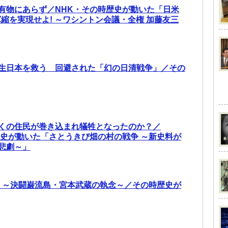
有物にあらず／NHK・その時歴史が動いた「日米
軍縮を実現せよ! ～ワシントン会議・全権 加藤友三
生日本を救う 回避された「幻の日清戦争」／その
くの住民が巻き込まれ犠牲となったのか？／
歴史が動いた「さとうきび畑の村の戦争 ～新史料が
悲劇～」
り ～決闘巌流島・宮本武蔵の執念～／その時歴史が