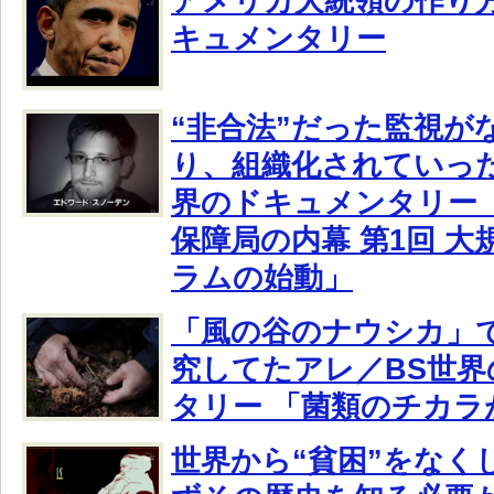
アメリカ大統領の作り方
キュメンタリー
“非合法”だった監視が
り、組織化されていった
界のドキュメンタリー「
保障局の内幕 第1回 
ラムの始動」
「風の谷のナウシカ」
究してたアレ／BS世
タリー 「菌類のチカラ
世界から“貧困”をなく