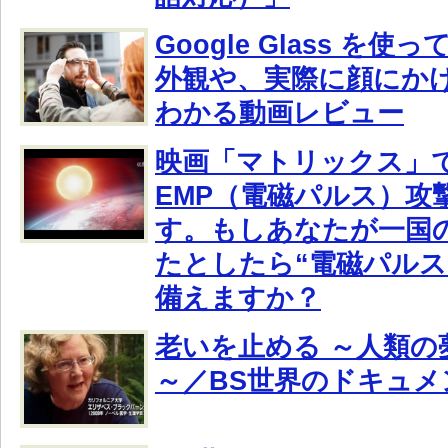
Google Glass を
外観や、実際に顔にか
わかる動画レビュー
映画「マトリックス」
EMP（電磁パルス）攻
す。もしあなたが一国
たとしたら“電磁パルス
備えますか？
老いを止める ～人類の
～／BS世界のドキュメ