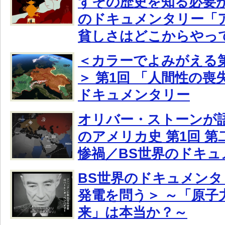
ずその歴史を知る必要が
のドキュメンタリー「ア
貧しさはどこからやっ
＜カラーでよみがえる
＞ 第1回 「人間性の喪
ドキュメンタリー
オリバー・ストーンが
のアメリカ史 第1回 
惨禍／BS世界のドキュ
BS世界のドキュメンタ
発電を問う＞ ～「原子
来」は本当か？～