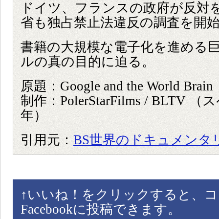
ドイツ、フランスの政府が反対
省も独占禁止法違反の調査を開
書籍の大規模な電子化を進める
ルの真の目的に迫る。
原題：Google and the World Brain
制作：PolerStarFilms / BLTV 
年）
引用元：
BS世界のドキュメンタ
↑
いいね！をクリックすると、コ
Facebookに投稿できます。