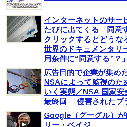
インターネットのサー
たびに出てくる「同意
クリックするとどうな
世界のドキュメンタリ
用条件に“同意する”？
広告目的で企業が集め
NSAによって監視のた
いく実態／NSA 国家
最終回 「侵害されたプ
Google（グーグル）
リー・ペイジ