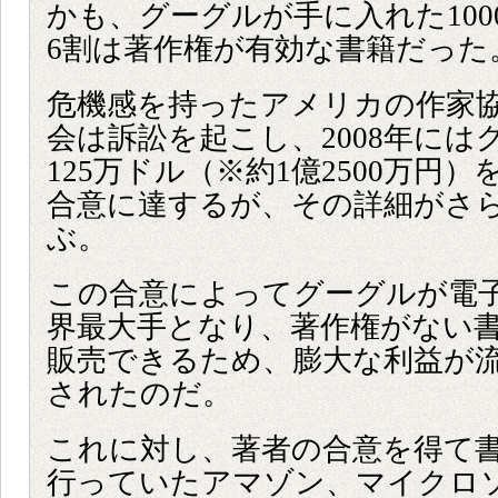
かも、グーグルが手に入れた100
6割は著作権が有効な書籍だった
危機感を持ったアメリカの作家
会は訴訟を起こし、2008年には
125万ドル（※約1億2500万円
合意に達するが、その詳細がさ
ぶ。
この合意によってグーグルが電
界最大手となり、著作権がない
販売できるため、膨大な利益が
されたのだ。
これに対し、著者の合意を得て
行っていたアマゾン、マイクロ