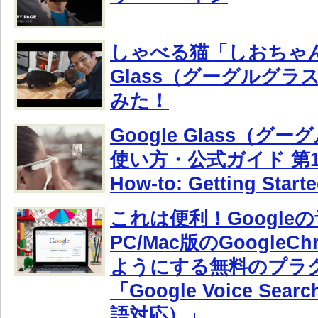
しゃべる猫「しおちゃん」
Glass（グーグルグラ
みた！
Google Glass（グ
使い方・公式ガイド 第1弾
How-to: Getting Star
これは便利！Google
PC/Mac版のGoogleC
ようにする無料のプラ
「Google Voice Sear
語対応）」