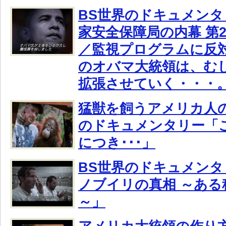
BS世界のドキュメンタリ
家安全保障局の内幕 第
／監視プログラムに反
のオバマ大統領は、む
拡張させていく・・・
猛獣を飼うアメリカ人の
のドキュメンタリー「
につき･･･」
BS世界のドキュメン
ノブイリの真相 ～ある
～」