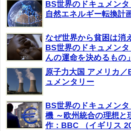
BS世界のドキュメンタ
自然エネルギー転換計
なぜ世界から貧困は消
BS世界のドキュメン
んの運命を決めるもの
原子力大国 アメリカ／
ュメンタリー
BS世界のドキュメン
機 ～欧州統合の理想と
作：BBC （イギリス 2