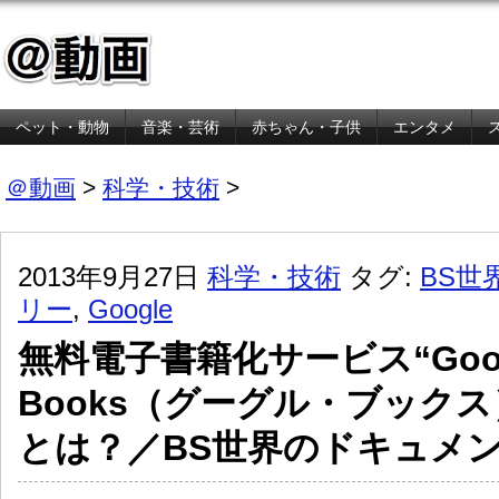
ペット・動物
音楽・芸術
赤ちゃん・子供
エンタメ
金融・経済
＠動画
>
科学・技術
>
2013年9月27日
科学・技術
タグ:
BS世
リー
,
Google
無料電子書籍化サービス“Goog
Books（グーグル・ブック
とは？／BS世界のドキュメ