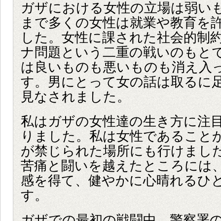
ガザにおける女性の立場は弱い
まで多くの女性は就業や教育を
した。女性に課された社会的制
ナ問題という二重の戦いのもと
は良いものも悪いものも消え入
す。男にとって女の話は取るに
見なされました。
私はガザの女性達の生き方に注
りました。私は女性であること
が禁じられた場所にも行けまし
苦痛と闘いを越えたところには
感を得て、健やかに心晴れるひ
す。
ガザでの最初の戦闘中、警察署