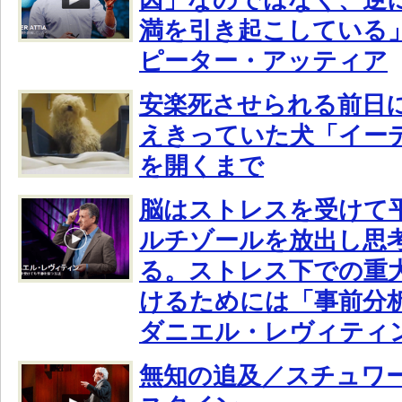
満を引き起こしている
ピーター・アッティア
安楽死させられる前日
えきっていた犬「イー
を開くまで
脳はストレスを受けて
ルチゾールを放出し思
る。ストレス下での重
けるためには「事前分
ダニエル・レヴィティ
無知の追及／スチュワ