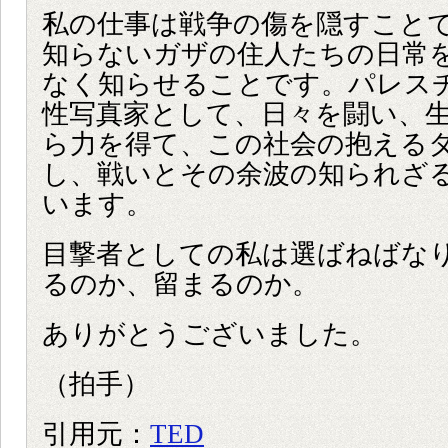
私の仕事は戦争の傷を隠すこと
知らないガザの住人たちの日常
なく知らせることです。パレス
性写真家として、日々を闘い、
ら力を得て、この社会の抱える
し、戦いとその余波の知られざ
います。
目撃者としての私は選ばねばな
るのか、留まるのか。
ありがとうございました。
（拍手）
引用元：
TED