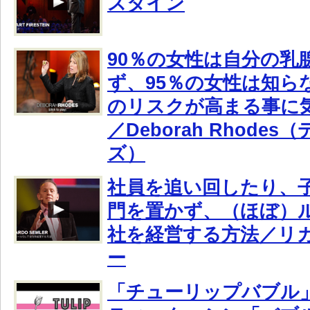
スタイン
90％の女性は自分の乳
ず、95％の女性は知ら
のリスクが高まる事に
／Deborah Rhode
ズ）
社員を追い回したり、
門を置かず、（ほぼ）
社を経営する方法／リ
ー
「チューリップバブル