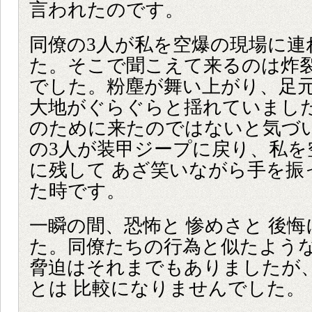
言われたのです。
同僚の3人が私を空爆の現場に連
た。そこで聞こえて来るのは炸
でした。粉塵が舞い上がり、足
大地がぐらぐらと揺れていまし
のために来たのではないと気づ
の3人が装甲ジープに戻り、私を
に残して あざ笑いながら手を振
た時です。
一瞬の間、恐怖と 惨めさと 後
た。同僚たちの行為と似たよう
脅迫はそれまでもありましたが
とは 比較になりませんでした。