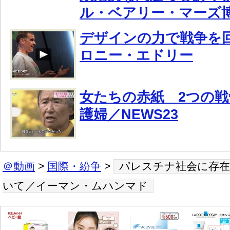
ル・ベアリー・マーズ
デザインの力で戦争を
ロニー・エドリー
女たちの赤紙 2つの
護婦／NEWS23
＠動画
>
国際・紛争
>
パレスチナ社会に存在
いて／イーマン・ムハンマド