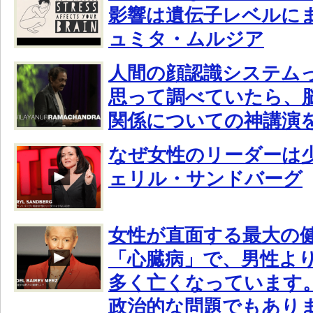
影響は遺伝子レベルに
ュミタ・ムルジア
人間の顔認識システム
思って調べていたら、
関係についての神講演
なぜ女性のリーダーは
ェリル・サンドバーグ
女性が直面する最大の
「心臓病」で、男性よ
多く亡くなっています
政治的な問題でもあり