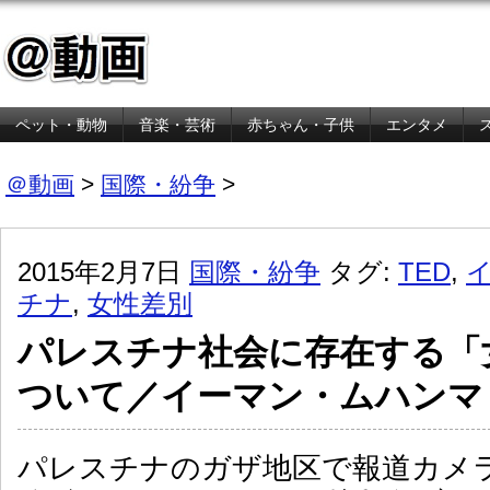
ペット・動物
音楽・芸術
赤ちゃん・子供
エンタメ
金融・経済
＠動画
>
国際・紛争
>
2015年2月7日
国際・紛争
タグ:
TED
,
チナ
,
女性差別
パレスチナ社会に存在する「
ついて／イーマン・ムハンマ
パレスチナのガザ地区で報道カメ