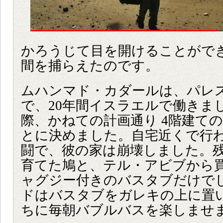
かろうじて目を開けることがで
間を捕らえたのです。
ムハンマド・カダールは、パレ
で、20年間イスラエルで働きま
際、かねての計画通り 4階建て
とに決めました。自宅近くで行
闘で、彼の家は崩壊しました。
育てた鳩と、テル・アビブから
ャグジー付きのバスタブだけで
ドはバスタブをガレキの上に置
ちに毎朝バブルバスを楽しませ