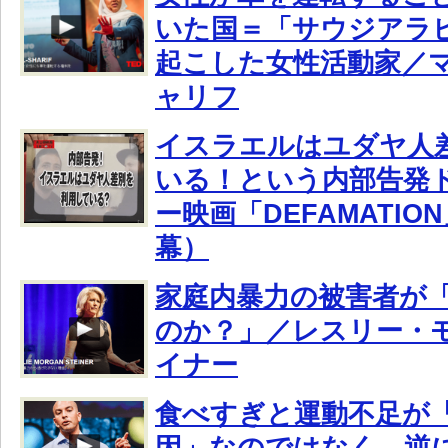
いた国＝「サウジアラ
起こした女性活動家／
ャリフ
イスラエルはユダヤ人
いる！という内部告発
ー映画「DEFAMATIO
幕）
家庭内暴力の被害者が
のか？」／レスリー・
イナー
食べすぎと運動不足が
因」なのではなく、逆