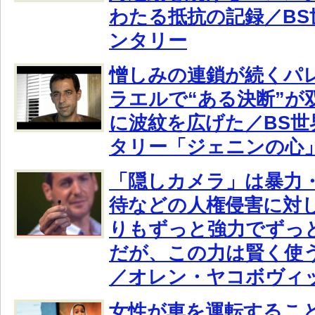
わたる抵抗の記録／BS
ンタリー
憎しみの連鎖が続くパ
ラエルで“ある決断”が
に波紋を広げた／BS
タリー「ジェニンの心
「隠しカメラ」は暴力
待などの人権侵害に対
りもずっと強力でずっ
だが、この力は賢く使
／オレン・ヤコボヴィ
女性が車を運転するこ