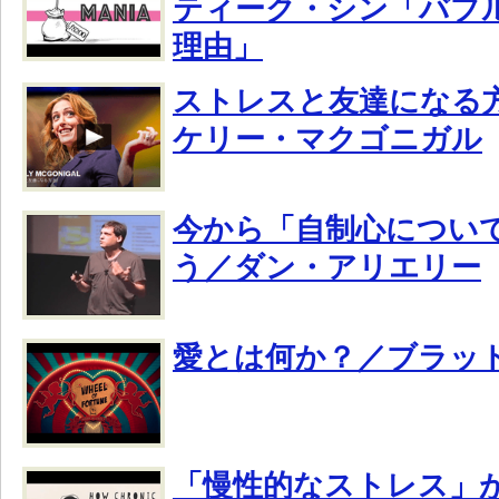
ティーク・シン「バブ
理由」
ストレスと友達になる
ケリー・マクゴニガル
今から「自制心につい
う／ダン・アリエリー
愛とは何か？／ブラッ
「慢性的なストレス」