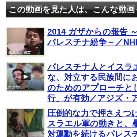
この動画を見た人は、こんな動画
2014 ガザからの報告
パレスチナ紛争～／NH
パレスチナ人とイスラ
な、対立する民族間に
のためのアプローチと
行」が有効／アジズ・
圧倒的な力で押さえつ
スラエル軍の動きと、
対運動を続けるパレス