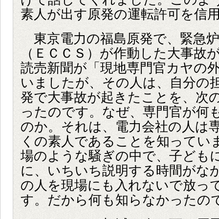
素人が出す原発の運転許可を信
東京電力の福島原発で、緊急炉
（ＥＣＣＳ）が作動した大事故
読売新聞が「現地専門官カヤの
いましたが、その人は、自分の
発で大事故が起きたことを、次
ったのです。なぜ、専門官が何
のか。それは、電力会社の人は
くの素人であることを知ってい
場のような騒ぎの中で、子ども
に、いちいち説明する時間がな
の人を現場にも入れないで放っ
す。だから何も知らなかったの