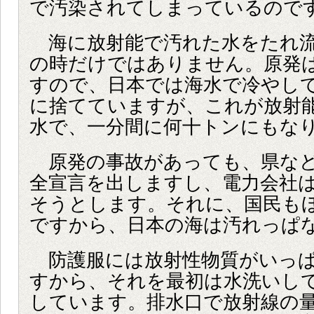
で汚染されてしまっているので
海に放射能で汚れた水をたれ流
の時だけではありません。原発
すので、日本では海水で冷やし
に捨てていますが、これが放射
水で、一分間に何十トンにもな
原発の事故があっても、県など
全宣言を出しますし、電力会社
そうとします。それに、国民も
ですから、日本の海は汚れっぱ
防護服には放射性物質がいっぱ
すから、それを最初は水洗いし
しています。排水口で放射線の