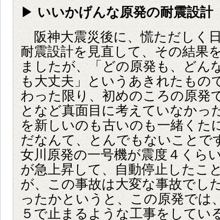
▶
いいかげんな原発の耐震設計
阪神大震災後に、慌ただしく日
耐震設計を見直して、その結果
ましたが、「どの原発も、どん
も大丈夫」というあきれたもの
わった限り、初めのころの原発
となど真面目に考えていなかっ
を新しいのも古いのも一緒くた
だなんて、とんでもないことです
女川原発の一号機が震度４くら
が急上昇して、自動停止したこ
が、この事故は大変な事故でし
ったかというと、この原発では、1
５で止まるような工事をしてい