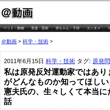
ペット・動物
音楽・芸術
赤ちゃん・子供
エンタメ
金融・経済
＠動画
>
科学・技術
>
2011年6月15日
科学・技術
タグ:
原発
私は原発反対運動家ではあり
がどんなものか知ってほしい
憲夫氏の、生々しくて本当に
話