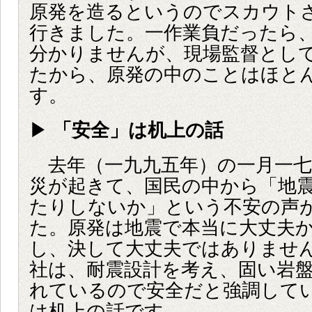
原発を造るというのでスカウト
行きました。一作業負だったら
分かりませんが、現場監督とし
たから、原発の中のことはほと
す。
▶
「安全」は机上の話
去年（一九九五年）の一月一七
災が起きて、国民の中から「地
たりしないか」という不安の声
た。原発は地震で本当に大丈夫
し、決して大丈夫ではありませ
社は、耐震設計を考え、固い岩
れているので安全だと強調して
は机上の話です。