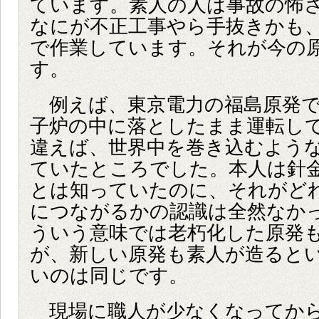
ています。素人の人は事故の怖
なにが不正工事やら手抜きかも
で作業しています。それが今の
す。
例えば、東京電力の福島原発で
子炉の中に落としたまま運転し
違えば、世界中を巻き込むよう
ていたところでした。本人は針
とは知っていたのに、それがど
につながるかの認識は全然なか
ういう意味では老朽化した原発
が、新しい原発も素人が造ると
いのは同じです。
現場に職人が少なくなってから