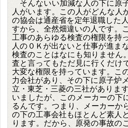
そんないい加減な人の下に原子
人がいます。この人がどんな人
の協会は通産省を定年退職した
すから、全然畑違いの人です。
工事のあらゆる検査の権限を持
人の０Ｋが出ないと仕事が進ま
検査のことはなにも知りません
査と言ってもただ見に行くだけ
大変な権限を持っています。こ
力会社があり、その下に原子炉
立・東芝・三菱の三社がありま
いましたが、このメーカーの下
るんです。つまり、メーカーか
の下の工事会社もほとんど素人
ります。だから、原発の事故の