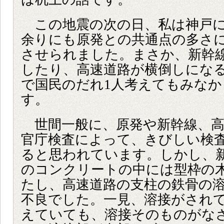
この地震の次の日、私は神戸に
余りにも原発との共通点の多さ
させられました。まさか、新幹
したり、高速道路が横倒しにな
で国民のだれ1人考えてもみな
す。
世間一般に、原発や新幹線、高
官庁検査によって、きびしい検
ると思われています。しかし、
のコンクリートの中には型枠の
たし、高速道路の支柱の鉄骨の
不良でした。一見、溶接がされ
えていても、溶接そのものがな