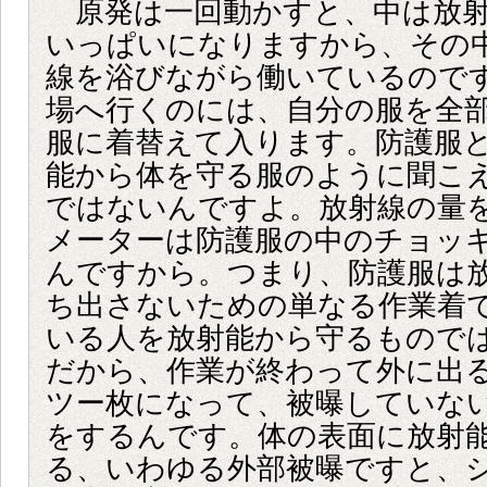
原発は一回動かすと、中は放射
いっぱいになりますから、その
線を浴びながら働いているので
場へ行くのには、自分の服を全
服に着替えて入ります。防護服
能から体を守る服のように聞こ
ではないんですよ。放射線の量
メーターは防護服の中のチョッ
んですから。つまり、防護服は
ち出さないための単なる作業着
いる人を放射能から守るもので
だから、作業が終わって外に出
ツー枚になって、被曝していな
をするんです。体の表面に放射
る、いわゆる外部被曝ですと、