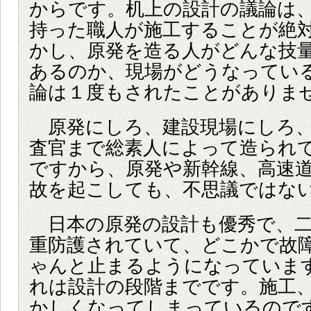
からです。机上の設計の議論は
持った職人が施工することが絶
かし、原発を造る人がどんな技
あるのか、現場がどうなってい
論は１度もされたことがありま
原発にしろ、建設現場にしろ、
査官まで総素人によって造られ
ですから、原発や新幹線、高速
故を起こしても、不思議ではな
日本の原発の設計も優秀で、二
重防護されていて、どこかで故
ゃんと止まるようになっていま
れは設計の段階までです。施工
かしくなってしまっているので