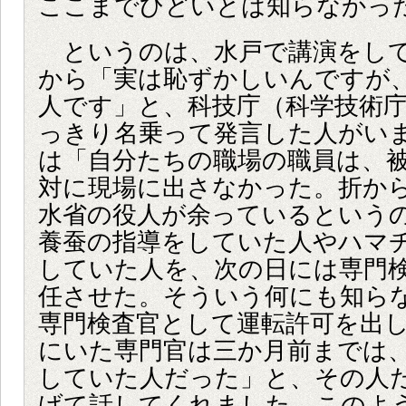
ここまでひどいとは知らなかっ
というのは、水戸で講演をして
から「実は恥ずかしいんですが
人です」と、科技庁（科学技術
っきり名乗って発言した人がい
は「自分たちの職場の職員は、
対に現場に出さなかった。折か
水省の役人が余っているという
養蚕の指導をしていた人やハマ
していた人を、次の日には専門
任させた。そういう何にも知ら
専門検査官として運転許可を出
にいた専門官は三か月前までは
していた人だった」と、その人
げて話してくれました。このよ