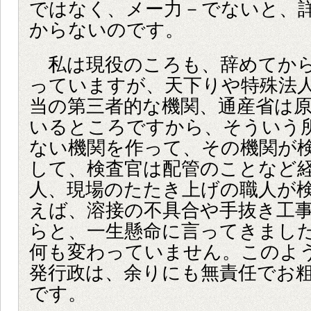
ではなく、メー力－でないと、
からないのです。
私は現役のころも、辞めてから
っていますが、天下りや特殊法
当の第三者的な機関、通産省は
いるところですから、そういう
ない機関を作って、その機関が
して、検査官は配管のことなど
人、現場のたたき上げの職人が
えば、溶接の不具合や手抜き工
らと、一生懸命に言ってきまし
何も変わっていません。このよ
発行政は、余りにも無責任でお
です。