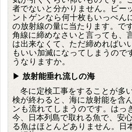
者でないと分かりません。ビー
ントゲンなら何十枚もいっぺん
の放射線の量に当たります。で
角線に締めなさいと言っても、
は出来なくて、ただ締めればい
もいい加滅になってしまうので
うなりますか。
▶
放射能垂れ流しの海
冬に定検工事をすることが多い
検が終わると、海に放射能を含
ンも流れてしまうのです。はっ
今、日本列島で取れる魚で、安
る魚はほとんどありません。日