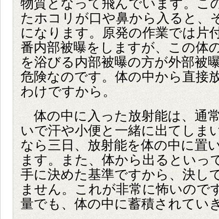
物質となって飛んでいます。こ
たホコリが口や鼻から入ると、
になります。原発の作業では片
番内部被曝をしますが、この体
を浴びる内部被曝の方が外部被
危険なのです。体の中から直接
わけですから。
体の中に入った放射能は、通常
いで汗や小便と一緒に出てしま
なら三日、放射能を体の中に置
ます。また、体から出るといっ
手に決めた基準ですから、決し
ません。これが非常に怖いので
量でも、体の中に蓄積されてい