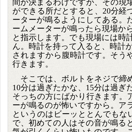
間が決まるわけですが、その現場
ができる所だとすると、20分経
ーターが鳴るようにしてある。
ームメーターが鳴ったら現場か
と指示します。でも現場には時
ん。時計を持って入ると、時計
されますから腹時計です。そう
行きます。
そこでは、ボルトをネジで締
10分は過ぎたかな、15分は過ぎ
そっちの方にばかり行きます。
ーが鳴るのが怖いですから。ア
というのはビーッととんでもな
で、初めての人はその音が鳴る
気が引くくらい怖いものです。