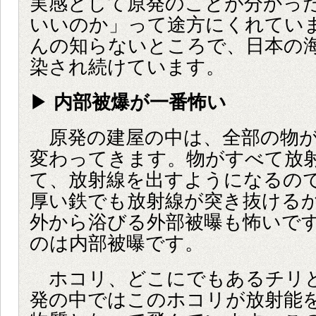
実感として原発のことが分かっ
いいのか」って途方にくれてい
んの知らないところで、日本の
染され続けています。
▶
内部被爆が一番怖い
原発の建屋の中は、全部の物が
変わってきます。物がすべて放
て、放射線を出すようになるの
厚い鉄でも放射線が突き抜ける
外から浴びる外部被曝も怖いで
のは内部被曝です。
ホコリ、どこにでもあるチリ
発の中ではこのホコリが放射能