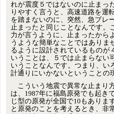
れが震度５ではないのに止まっ
りやすく言うと、高速道路を運
を踏まないのに、突然、急ブレ
止まったと同じことなんです。
力が言うように、止まったから
うような簡単なことではありま
るように設計されているものが
いうことは、５では止まらない
いうことなんです。つまり、い
計通りにいかないということの
こういう地震で異常な止まり方
は、1987年に福島原発でも起き
じ型の原発が全国で10もありま
と原発のことを考えるとき、非