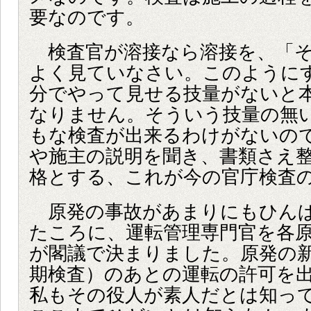
要なのです。
検査官が溶接なら溶接を、「そ
よく見ていなさい。このように
分でやって見せる技量がないと
なりません。そういう技量の無
もな検査が出来るわけがないの
や施主の説明を聞き、書類さえ
格とする、これが今の官庁検査
原発の事故があまりにもひん
たころに、運転管理専門官を各
が閣議で決まりました。原発の
期検査）のあとの運転の許可を
私もその役人が素人だとは知っ