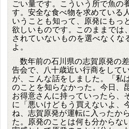
ごい量です。こういう所で魚の
す。安全な食べ物を求めている
いうことも知って、原発にもっ
欲しいものです。このままでは
されていないものを選べなくな
よ。
数年前の石川県の志賀原発の差
告会で、八十歳近い行商をして
が、こんな話をしました。「私
のことを知らなかった。今日、
お得意さんに持っていったら、
に「悪いけどもう買えないよ、
ね、志賀原発が運転に入ったか
た。原発のことは何も分からな